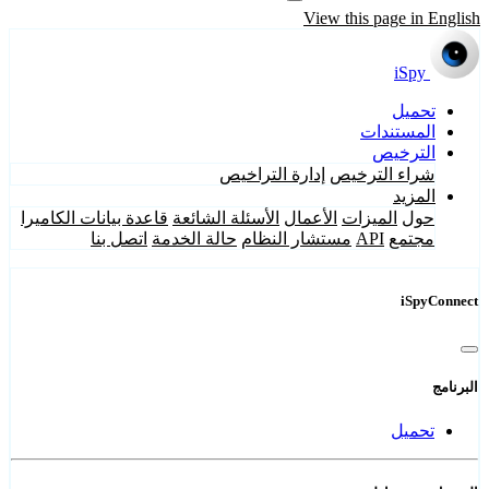
View this page in English
iSpy
تحميل
المستندات
الترخيص
شراء الترخيص
إدارة التراخيص
المزيد
حول
الميزات
الأعمال
الأسئلة الشائعة
قاعدة بيانات الكاميرا
مجتمع
API
مستشار النظام
حالة الخدمة
اتصل بنا
iSpyConnect
البرنامج
تحميل