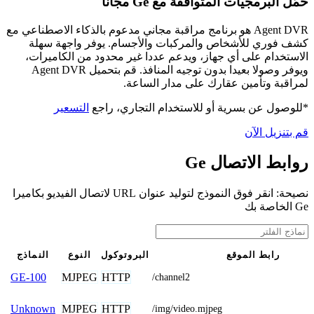
حمّل البرمجيات المتوافقة مع Ge مجانًا
Agent DVR هو برنامج مراقبة مجاني مدعوم بالذكاء الاصطناعي مع
كشف فوري للأشخاص والمركبات والأجسام. يوفر واجهة سهلة
الاستخدام على أي جهاز، ويدعم عددا غير محدود من الكاميرات،
ويوفر وصولا بعيدا بدون توجيه المنافذ. قم بتحميل Agent DVR
لمراقبة وتأمين عقارك على مدار الساعة.
*للوصول عن بسرية أو للاستخدام التجاري، راجع
التسعير
قم بتنزيل الآن
روابط الاتصال Ge
نصيحة: انقر فوق النموذج لتوليد عنوان URL لاتصال الفيديو بكاميرا
Ge الخاصة بك
رابط الموقع
البروتوكول
النوع
النماذج
MJPEG
HTTP
GE-100
/channel2
MJPEG
HTTP
Unknown
/img/video.mjpeg