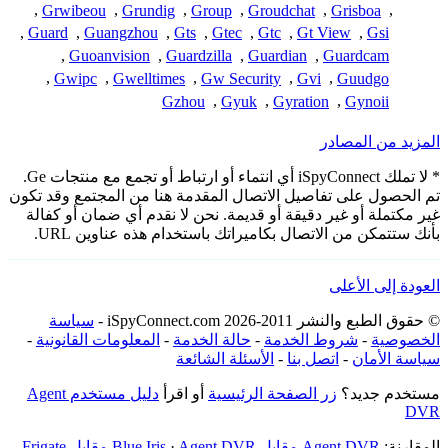
,
Grwibeou
,
Grundig
,
Group
,
Groudchat
,
Grisboa
,
,
Guard
,
Guangzhou
,
Gts
,
Gtec
,
Gtc
,
Gt View
,
Gsi
,
Guoanvision
,
Guardzilla
,
Guardian
,
Guardcam
,
Gwipc
,
Gwelltimes
,
Gw Security
,
Gvi
,
Guudgo
Gzhou
,
Gyuk
,
Gyration
,
Gynoii
المزيد من المصادر
* لا تملك iSpyConnect أي انتماء أو ارتباط أو تجمع مع منتجات Ge.
تم الحصول على تفاصيل الاتصال المقدمة هنا من المجتمع وقد تكون
غير مكتملة أو غير دقيقة أو قديمة. نحن لا نقدم أي ضمان أو كفالة
بأنك ستتمكن من الاتصال بكاميراتك باستخدام هذه عناوين URL.
العودة إلى الأعلى
© حقوق الطبع والنشر 2011-2026 iSpyConnect.com -
سياسة
الخصوصية
-
شروط الخدمة
-
حالة الخدمة
-
المعلومات القانونية
-
سياسة الأمان
-
اتصل بنا
-
الأسئلة الشائعة
مستخدم جديد؟
زر الصفحة الرئيسية
أو اقرأ
دليل مستخدم Agent
DVR
المقارنة:
Agent DVR مقابل Blue Iris
Agent DVR مقابل Frigate
·