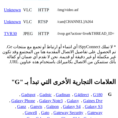
VLC
HTTP
Unknown
/img/video.asf
VLC
RTSP
Unknown
/cam[CHANNEL]/h264
JPEG
HTTP
TVR30
/ivop.get?action=live&THREAD_ID=
* لا تملك iSpyConnect أي انتماء أو ارتباط أو تجمع مع منتجات Ge.
تم الحصول على تفاصيل الاتصال المقدمة هنا من المجتمع وقد تكون
غير مكتملة أو غير دقيقة أو قديمة. نحن لا نقدم أي ضمان أو كفالة
بأنك ستتمكن من الاتصال بكاميراتك باستخدام هذه عناوين URL.
العلامات التجارية الأخرى التي تبدأ بـ "G"
G
,
Gadspot
,
Gadnic
,
Gadinan
,
G4direct
,
G180
,
Galaxy Phone
,
Galaxy Note3
,
Galaxy
,
Gaines Dvr
,
Ganz
,
Ganvis
,
Galpon
,
Galaxy S4
,
Galaxy S3
,
Gawell
,
Gato
,
Gateway Security
,
Gateway