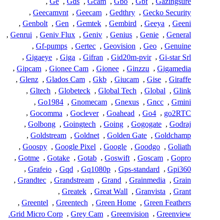
,
Ge
,
Gds
,
Gcam
,
Gbo
,
Gbf
,
Gazingsure
,
Geecamvnt
,
Geecam
,
Gedthry
,
Gecko Security
,
Genbolt
,
Gen
,
Gemtek
,
Gembird
,
Geeya
,
Geeni
,
Genrui
,
Geniv Flux
,
Geniv
,
Genius
,
Genie
,
General
,
Gf-pumps
,
Gertec
,
Geovision
,
Geo
,
Genuine
,
Gigaeye
,
Giga
,
Gifran
,
Gid20m-pvir
,
Gi-star Srl
,
Gipcam
,
Gionee Cam
,
Gionee
,
Ginzzu
,
Gigamedia
,
Glenz
,
Glados Cam
,
Gkb
,
Giucam
,
Gise
,
Giraffe
,
Gltech
,
Globeteck
,
Global Tech
,
Global
,
Glink
,
Go1984
,
Gnomecam
,
Gnexus
,
Gncc
,
Gmini
,
Gocomma
,
Goclever
,
Goahead
,
Go4
,
go2RTC
,
Golbong
,
Goingtech
,
Going
,
Gogogate
,
Godraj
,
Goldstream
,
Goldnet
,
Golden Gate
,
Goldchamp
,
Goospy
,
Google Pixel
,
Google
,
Goodgo
,
Goliath
,
Gotme
,
Gotake
,
Gotab
,
Goswift
,
Goscam
,
Gopro
,
Grafeio
,
Gqd
,
Gq1080p
,
Gps-standard
,
Gpi360
,
Grandtec
,
Grandstream
,
Grand
,
Grainmedia
,
Grain
,
Greatek
,
Great Wall
,
Granvista
,
Grant
,
Greentel
,
Greentech
,
Green Home
,
Green Feathers
Grid Micro Corp.
,
Grey Cam
,
Greenvision
,
Greenview