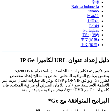
हिन्दी
Bahasa Indonesia
Italiano
日本語
한국어
Polski
Português
Tiếng Việt
中文(简体)
中文(繁體)
دليل إعداد عنوان URL لكاميرا IP Ge
قم بتكوين Ge كاميرات IP الخاصة بك باستخدام Agent DVR.
يتضمن برنامج المراقبة المجاني الخاص بنا معالج إعداد مخصص
لطرز Ge، وتوافق ONVIF و RTSP يوفر لك خيارات اتصال مرنة عبر
الأنظمة الأساسية. سواء كان للأمان المنزلي أو مراقبة المكتب، فإن
كاميرات Ge مع Agent DVR توفر مراقبة موثوقة وآمنة.
البرامج المتوافقة مع Ge*