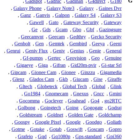
G
,
Gadspot
,
Gadnic
,
Gadinan
,
G4direct
,
G180
,
Galaxy Phone
,
Galaxy Note3
,
Galaxy
,
Gaines Dvr
,
Ganz
,
Ganvis
,
Galpon
,
Galaxy S4
,
Galaxy S3
,
Gawell
,
Gato
,
Gateway Security
,
Gateway
,
Ge
,
Gds
,
Gcam
,
Gbo
,
Gbf
,
Gazingsure
,
Geecamvnt
,
Geecam
,
Gedthry
,
Gecko Security
,
Genbolt
,
Gen
,
Gemtek
,
Gembird
,
Geeya
,
Geeni
,
Genrui
,
Geniv Flux
,
Geniv
,
Genius
,
Genie
,
General
,
Gf-pumps
,
Gertec
,
Geovision
,
Geo
,
Genuine
,
Gigaeye
,
Giga
,
Gifran
,
Gid20m-pvir
,
Gi-star Srl
,
Gipcam
,
Gionee Cam
,
Gionee
,
Ginzzu
,
Gigamedia
,
Glenz
,
Glados Cam
,
Gkb
,
Giucam
,
Gise
,
Giraffe
,
Gltech
,
Globeteck
,
Global Tech
,
Global
,
Glink
,
Go1984
,
Gnomecam
,
Gnexus
,
Gncc
,
Gmini
,
Gocomma
,
Goclever
,
Goahead
,
Go4
,
go2RTC
,
Golbong
,
Goingtech
,
Going
,
Gogogate
,
Godraj
,
Goldstream
,
Goldnet
,
Golden Gate
,
Goldchamp
,
Goospy
,
Google Pixel
,
Google
,
Goodgo
,
Goliath
,
Gotme
,
Gotake
,
Gotab
,
Goswift
,
Goscam
,
Gopro
,
Grafeio
,
Gqd
,
Gq1080p
,
Gps-standard
,
Gpi360