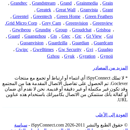
,
Grandtec
,
Grandstream
,
Grand
,
Grainmedia
,
Grain
,
Greatek
,
Great Wall
,
Granvista
,
Grant
,
Greentel
,
Greentech
,
Green Home
,
Green Feathers
Grid Micro Corp.
,
Grey Cam
,
Greenvision
,
Greenview
,
Grwibeou
,
Grundig
,
Group
,
Groudchat
,
Grisboa
,
,
Guard
,
Guangzhou
,
Gts
,
Gtec
,
Gtc
,
Gt View
,
Gsi
,
Guoanvision
,
Guardzilla
,
Guardian
,
Guardcam
,
Gwipc
,
Gwelltimes
,
Gw Security
,
Gvi
,
Guudgo
Gzhou
,
Gyuk
,
Gyration
,
Gynoii
المزيد من المصادر
* لا تملك iSpyConnect أي انتماء أو ارتباط أو تجمع مع منتجات
Goclever. تم الحصول على تفاصيل الاتصال المقدمة هنا من المجتمع
وقد تكون غير مكتملة أو غير دقيقة أو قديمة. نحن لا نقدم أي ضمان
أو كفالة بأنك ستتمكن من الاتصال بكاميراتك باستخدام هذه عناوين
URL.
العودة إلى الأعلى
© حقوق الطبع والنشر 2011-2026 iSpyConnect.com -
سياسة