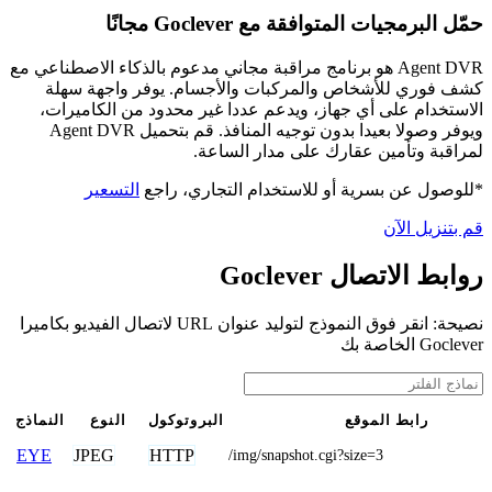
حمّل البرمجيات المتوافقة مع Goclever مجانًا
Agent DVR هو برنامج مراقبة مجاني مدعوم بالذكاء الاصطناعي مع
كشف فوري للأشخاص والمركبات والأجسام. يوفر واجهة سهلة
الاستخدام على أي جهاز، ويدعم عددا غير محدود من الكاميرات،
ويوفر وصولا بعيدا بدون توجيه المنافذ. قم بتحميل Agent DVR
لمراقبة وتأمين عقارك على مدار الساعة.
*للوصول عن بسرية أو للاستخدام التجاري، راجع
التسعير
قم بتنزيل الآن
روابط الاتصال Goclever
نصيحة: انقر فوق النموذج لتوليد عنوان URL لاتصال الفيديو بكاميرا
Goclever الخاصة بك
رابط الموقع
البروتوكول
النوع
النماذج
JPEG
HTTP
EYE
/img/snapshot.cgi?size=3