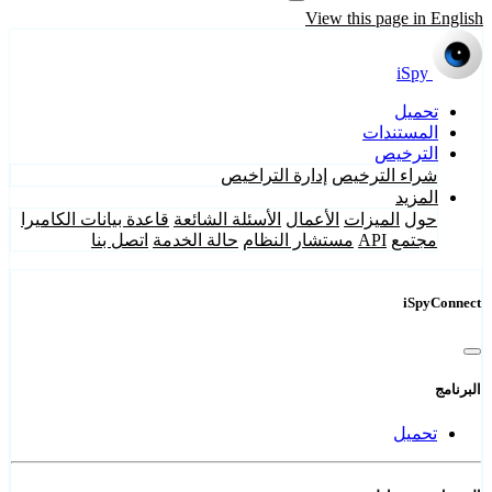
View this page in English
iSpy
تحميل
المستندات
الترخيص
شراء الترخيص
إدارة التراخيص
المزيد
حول
الميزات
الأعمال
الأسئلة الشائعة
قاعدة بيانات الكاميرا
مجتمع
API
مستشار النظام
حالة الخدمة
اتصل بنا
iSpyConnect
البرنامج
تحميل