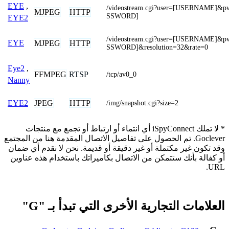
EYE
,
/videostream.cgi?user=[USERNAME]&p
MJPEG
HTTP
SSWORD]
EYE2
/videostream.cgi?user=[USERNAME]&p
EYE
MJPEG
HTTP
SSWORD]&resolution=32&rate=0
Eye2
,
FFMPEG
RTSP
/tcp/av0_0
Nanny
JPEG
HTTP
EYE2
/img/snapshot.cgi?size=2
* لا تملك iSpyConnect أي انتماء أو ارتباط أو تجمع مع منتجات
Goclever. تم الحصول على تفاصيل الاتصال المقدمة هنا من المجتمع
وقد تكون غير مكتملة أو غير دقيقة أو قديمة. نحن لا نقدم أي ضمان
أو كفالة بأنك ستتمكن من الاتصال بكاميراتك باستخدام هذه عناوين
URL.
العلامات التجارية الأخرى التي تبدأ بـ "G"