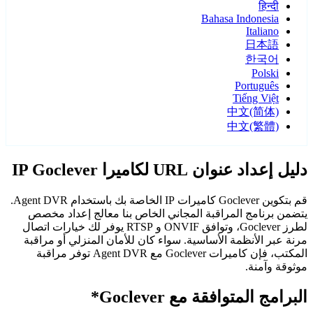
हिन्दी
Bahasa Indonesia
Italiano
日本語
한국어
Polski
Português
Tiếng Việt
中文(简体)
中文(繁體)
دليل إعداد عنوان URL لكاميرا IP Goclever
قم بتكوين Goclever كاميرات IP الخاصة بك باستخدام Agent DVR.
يتضمن برنامج المراقبة المجاني الخاص بنا معالج إعداد مخصص
لطرز Goclever، وتوافق ONVIF و RTSP يوفر لك خيارات اتصال
مرنة عبر الأنظمة الأساسية. سواء كان للأمان المنزلي أو مراقبة
المكتب، فإن كاميرات Goclever مع Agent DVR توفر مراقبة
موثوقة وآمنة.
البرامج المتوافقة مع Goclever*