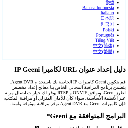
हिन्दी
Bahasa Indonesia
Italiano
日本語
한국어
Polski
Português
Tiếng Việt
中文(简体)
中文(繁體)
دليل إعداد عنوان URL لكاميرا IP Geeni
قم بتكوين Geeni كاميرات IP الخاصة بك باستخدام Agent DVR.
يتضمن برنامج المراقبة المجاني الخاص بنا معالج إعداد مخصص
لطرز Geeni، وتوافق ONVIF و RTSP يوفر لك خيارات اتصال مرنة
عبر الأنظمة الأساسية. سواء كان للأمان المنزلي أو مراقبة المكتب،
فإن كاميرات Geeni مع Agent DVR توفر مراقبة موثوقة وآمنة.
البرامج المتوافقة مع Geeni*