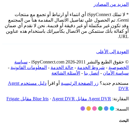
المزيد من المصادر
* لا تملك iSpyConnect أي انتماء أو ارتباط أو تجمع مع منتجات
Geeni. تم الحصول على تفاصيل الاتصال المقدمة هنا من المجتمع
وقد تكون غير مكتملة أو غير دقيقة أو قديمة. نحن لا نقدم أي ضمان
أو كفالة بأنك ستتمكن من الاتصال بكاميراتك باستخدام هذه عناوين
URL.
العودة إلى الأعلى
© حقوق الطبع والنشر 2011-2026 iSpyConnect.com -
سياسة
الخصوصية
-
شروط الخدمة
-
حالة الخدمة
-
المعلومات القانونية
-
سياسة الأمان
-
اتصل بنا
-
الأسئلة الشائعة
مستخدم جديد؟
زر الصفحة الرئيسية
أو اقرأ
دليل مستخدم Agent
DVR
المقارنة:
Agent DVR مقابل Blue Iris
Agent DVR مقابل Frigate
·
السمة:
البحث