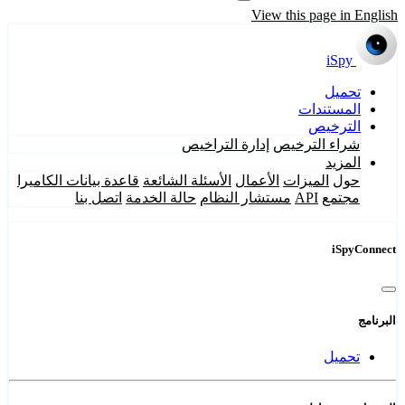
View this page in English
iSpy
تحميل
المستندات
الترخيص
شراء الترخيص
إدارة التراخيص
المزيد
حول
الميزات
الأعمال
الأسئلة الشائعة
قاعدة بيانات الكاميرا
مجتمع
API
مستشار النظام
حالة الخدمة
اتصل بنا
iSpyConnect
البرنامج
تحميل