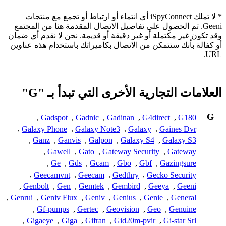
* لا تملك iSpyConnect أي انتماء أو ارتباط أو تجمع مع منتجات
Geeni. تم الحصول على تفاصيل الاتصال المقدمة هنا من المجتمع
وقد تكون غير مكتملة أو غير دقيقة أو قديمة. نحن لا نقدم أي ضمان
أو كفالة بأنك ستتمكن من الاتصال بكاميراتك باستخدام هذه عناوين
URL.
العلامات التجارية الأخرى التي تبدأ بـ "G"
G
,
Gadspot
,
Gadnic
,
Gadinan
,
G4direct
,
G180
,
Galaxy Phone
,
Galaxy Note3
,
Galaxy
,
Gaines Dvr
,
Ganz
,
Ganvis
,
Galpon
,
Galaxy S4
,
Galaxy S3
,
Gawell
,
Gato
,
Gateway Security
,
Gateway
,
Ge
,
Gds
,
Gcam
,
Gbo
,
Gbf
,
Gazingsure
,
Geecamvnt
,
Geecam
,
Gedthry
,
Gecko Security
,
Genbolt
,
Gen
,
Gemtek
,
Gembird
,
Geeya
,
Geeni
,
Genrui
,
Geniv Flux
,
Geniv
,
Genius
,
Genie
,
General
,
Gf-pumps
,
Gertec
,
Geovision
,
Geo
,
Genuine
,
Gigaeye
,
Giga
,
Gifran
,
Gid20m-pvir
,
Gi-star Srl