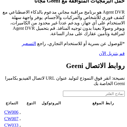
حمّل البرمجيات المتوافقة مع Geeni مجانًا
Agent DVR هو برنامج مراقبة مجاني مدعوم بالذكاء الاصطناعي مع
كشف فوري للأشخاص والمركبات والأجسام. يوفر واجهة سهلة
الاستخدام على أي جهاز، ويدعم عددا غير محدود من الكاميرات،
ويوفر وصولا بعيدا بدون توجيه المنافذ. قم بتحميل Agent DVR
لمراقبة وتأمين عقارك على مدار الساعة.
*للوصول عن بسرية أو للاستخدام التجاري، راجع
التسعير
قم بتنزيل الآن
روابط الاتصال Geeni
نصيحة: انقر فوق النموذج لتوليد عنوان URL لاتصال الفيديو بكاميرا
Geeni الخاصة بك
رابط الموقع
البروتوكول
النوع
النماذج
CW006
,
CW007
,
CW033
,