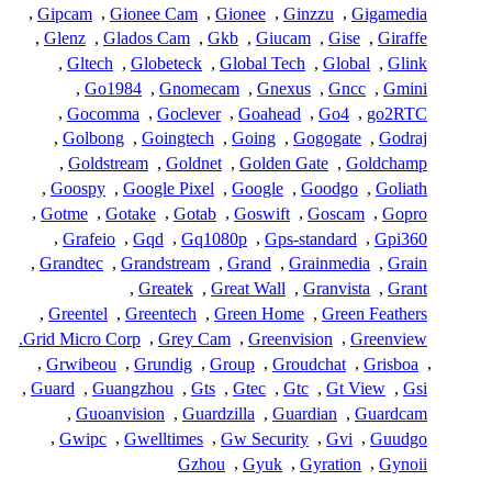
,
Gipcam
,
Gionee Cam
,
Gionee
,
Ginzzu
,
Gigamedia
,
Glenz
,
Glados Cam
,
Gkb
,
Giucam
,
Gise
,
Giraffe
,
Gltech
,
Globeteck
,
Global Tech
,
Global
,
Glink
,
Go1984
,
Gnomecam
,
Gnexus
,
Gncc
,
Gmini
,
Gocomma
,
Goclever
,
Goahead
,
Go4
,
go2RTC
,
Golbong
,
Goingtech
,
Going
,
Gogogate
,
Godraj
,
Goldstream
,
Goldnet
,
Golden Gate
,
Goldchamp
,
Goospy
,
Google Pixel
,
Google
,
Goodgo
,
Goliath
,
Gotme
,
Gotake
,
Gotab
,
Goswift
,
Goscam
,
Gopro
,
Grafeio
,
Gqd
,
Gq1080p
,
Gps-standard
,
Gpi360
,
Grandtec
,
Grandstream
,
Grand
,
Grainmedia
,
Grain
,
Greatek
,
Great Wall
,
Granvista
,
Grant
,
Greentel
,
Greentech
,
Green Home
,
Green Feathers
Grid Micro Corp.
,
Grey Cam
,
Greenvision
,
Greenview
,
Grwibeou
,
Grundig
,
Group
,
Groudchat
,
Grisboa
,
,
Guard
,
Guangzhou
,
Gts
,
Gtec
,
Gtc
,
Gt View
,
Gsi
,
Guoanvision
,
Guardzilla
,
Guardian
,
Guardcam
,
Gwipc
,
Gwelltimes
,
Gw Security
,
Gvi
,
Guudgo
Gzhou
,
Gyuk
,
Gyration
,
Gynoii