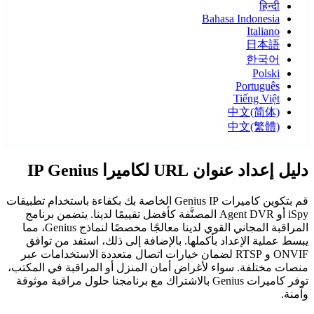
हिन्दी
Bahasa Indonesia
Italiano
日本語
한국어
Polski
Português
Tiếng Việt
中文(简体)
中文(繁體)
دليل إعداد عنوان URL لكاميرا IP Genius
قم بتكوين كاميرات Genius IP الخاصة بك بكفاءة باستخدام تطبيقات
iSpy أو Agent DVR المصنَّفة كأفضل تقييمًا لدينا. يتضمن برنامج
المراقبة المجاني القوي لدينا معالجًا مخصصًا لنماذج Genius، مما
يبسط عملية الإعداد بأكملها. بالإضافة إلى ذلك، استفد من توافق
ONVIF و RTSP لضمان خيارات اتصال متعددة الاستخدامات عبر
منصات مختلفة. سواء لأغراض أمان المنزل أو المراقبة في المكتب،
توفر كاميرات Genius بالاشتراك مع برنامجنا حلول مراقبة موثوقة
وآمنة.