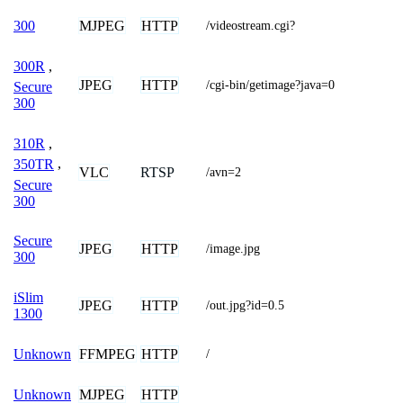
MJPEG
HTTP
300
/videostream.cgi?
300R
,
JPEG
HTTP
/cgi-bin/getimage?java=0
Secure
300
310R
,
350TR
,
VLC
RTSP
/avn=2
Secure
300
Secure
JPEG
HTTP
/image.jpg
300
iSlim
JPEG
HTTP
/out.jpg?id=0.5
1300
FFMPEG
HTTP
Unknown
/
MJPEG
HTTP
Unknown