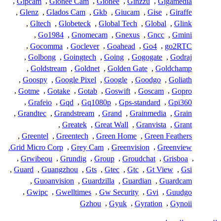
,
Gipcam
,
Gionee Cam
,
Gionee
,
Ginzzu
,
Gigamedia
,
Glenz
,
Glados Cam
,
Gkb
,
Giucam
,
Gise
,
Giraffe
,
Gltech
,
Globeteck
,
Global Tech
,
Global
,
Glink
,
Go1984
,
Gnomecam
,
Gnexus
,
Gncc
,
Gmini
,
Gocomma
,
Goclever
,
Goahead
,
Go4
,
go2RTC
,
Golbong
,
Goingtech
,
Going
,
Gogogate
,
Godraj
,
Goldstream
,
Goldnet
,
Golden Gate
,
Goldchamp
,
Goospy
,
Google Pixel
,
Google
,
Goodgo
,
Goliath
,
Gotme
,
Gotake
,
Gotab
,
Goswift
,
Goscam
,
Gopro
,
Grafeio
,
Gqd
,
Gq1080p
,
Gps-standard
,
Gpi360
,
Grandtec
,
Grandstream
,
Grand
,
Grainmedia
,
Grain
,
Greatek
,
Great Wall
,
Granvista
,
Grant
,
Greentel
,
Greentech
,
Green Home
,
Green Feathers
Grid Micro Corp.
,
Grey Cam
,
Greenvision
,
Greenview
,
Grwibeou
,
Grundig
,
Group
,
Groudchat
,
Grisboa
,
,
Guard
,
Guangzhou
,
Gts
,
Gtec
,
Gtc
,
Gt View
,
Gsi
,
Guoanvision
,
Guardzilla
,
Guardian
,
Guardcam
,
Gwipc
,
Gwelltimes
,
Gw Security
,
Gvi
,
Guudgo
Gzhou
,
Gyuk
,
Gyration
,
Gynoii