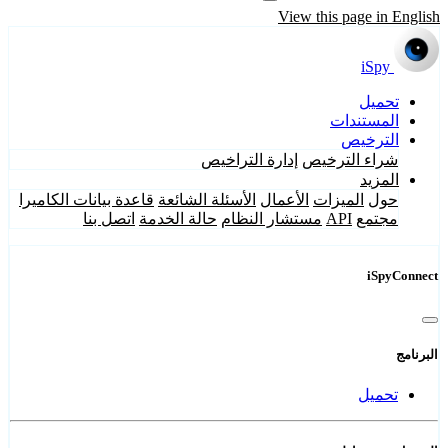
View this page in English
iSpy
تحميل
المستندات
الترخيص
شراء الترخيص
إدارة التراخيص
المزيد
حول
الميزات
الأعمال
الأسئلة الشائعة
قاعدة بيانات الكاميرا
مجتمع
API
مستشار النظام
حالة الخدمة
اتصل بنا
iSpyConnect
البرنامج
تحميل