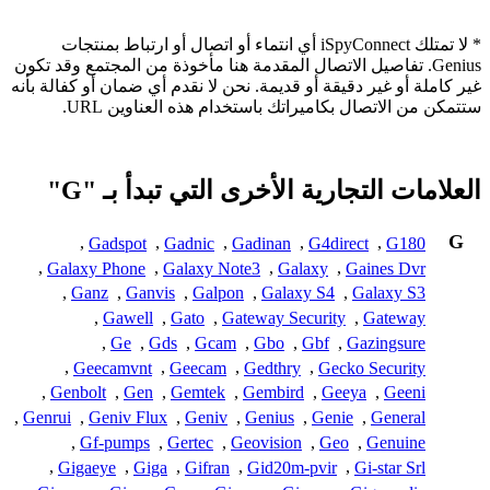
* لا تمتلك iSpyConnect أي انتماء أو اتصال أو ارتباط بمنتجات
Genius. تفاصيل الاتصال المقدمة هنا مأخوذة من المجتمع وقد تكون
غير كاملة أو غير دقيقة أو قديمة. نحن لا نقدم أي ضمان أو كفالة بأنه
ستتمكن من الاتصال بكاميراتك باستخدام هذه العناوين URL.
العلامات التجارية الأخرى التي تبدأ بـ "G"
G
,
Gadspot
,
Gadnic
,
Gadinan
,
G4direct
,
G180
,
Galaxy Phone
,
Galaxy Note3
,
Galaxy
,
Gaines Dvr
,
Ganz
,
Ganvis
,
Galpon
,
Galaxy S4
,
Galaxy S3
,
Gawell
,
Gato
,
Gateway Security
,
Gateway
,
Ge
,
Gds
,
Gcam
,
Gbo
,
Gbf
,
Gazingsure
,
Geecamvnt
,
Geecam
,
Gedthry
,
Gecko Security
,
Genbolt
,
Gen
,
Gemtek
,
Gembird
,
Geeya
,
Geeni
,
Genrui
,
Geniv Flux
,
Geniv
,
Genius
,
Genie
,
General
,
Gf-pumps
,
Gertec
,
Geovision
,
Geo
,
Genuine
,
Gigaeye
,
Giga
,
Gifran
,
Gid20m-pvir
,
Gi-star Srl