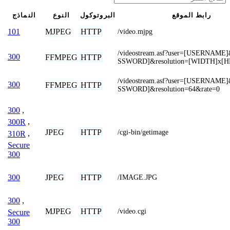
رابط الموقع
البروتوكول
النوع
النماذج
MJPEG
HTTP
101
/video.mjpg
/videostream.asf?user=[USERNAME
300
FFMPEG
HTTP
SSWORD]&resolution=[WIDTH]x[
/videostream.asf?user=[USERNAME
300
FFMPEG
HTTP
SSWORD]&resolution=64&rate=0
300
,
300R
,
JPEG
HTTP
/cgi-bin/getimage
310R
,
Secure
300
JPEG
HTTP
300
/IMAGE.JPG
300
,
MJPEG
HTTP
/video.cgi
Secure
300