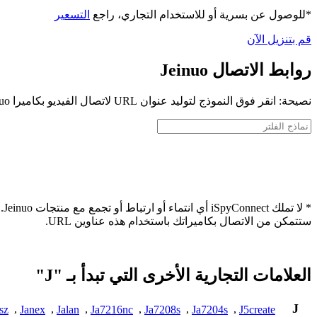
*للوصول عن بسرية أو للاستخدام التجاري، راجع
التسعير
قم بتنزيل الآن
روابط الاتصال Jeinuo
نصيحة: انقر فوق النموذج لتوليد عنوان URL لاتصال الفيديو بكاميرا Jeinuo الخاصة بك
* 
ستتمكن من الاتصال بكاميراتك باستخدام هذه عناوين URL.
العلامات التجارية الأخرى التي تبدأ بـ "J"
J
sz
,
Janex
,
Jalan
,
Ja7216nc
,
Ja7208s
,
Ja7204s
,
J5create