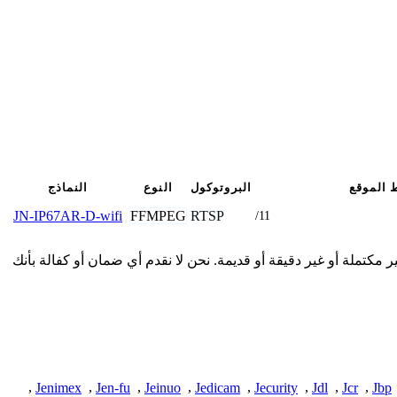
 الموقع
البروتوكول
النوع
النماذج
FFMPEG
RTSP
JN-IP67AR-D-wifi
/11
دمة هنا من المجتمع وقد تكون غير مكتملة أو غير دقيقة أو قديمة. نحن لا نقدم أي ضمان أو كفالة بأنك
,
Jenimex
,
Jen-fu
,
Jeinuo
,
Jedicam
,
Jecurity
,
Jdl
,
Jcr
,
Jbp