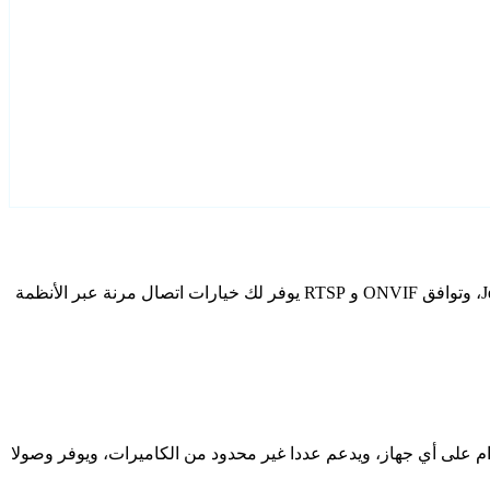
قم بتكوين Jeinuo كاميرات IP الخاصة بك باستخدام Agent DVR. يتضمن برنامج المراقبة المجاني الخاص بنا معالج إعداد مخصص لطرز Jeinuo، وتوافق ONVIF و RTSP يوفر لك خيارات اتصال مرنة عبر الأنظمة
دام على أي جهاز، ويدعم عددا غير محدود من الكاميرات، ويوفر وصولا