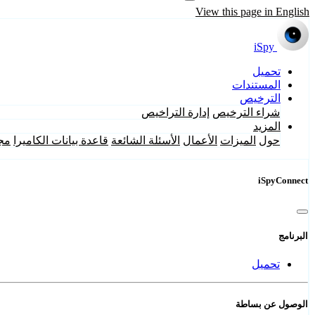
View this page in English
iSpy
تحميل
المستندات
الترخيص
شراء الترخيص
إدارة التراخيص
المزيد
حول
الميزات
الأعمال
الأسئلة الشائعة
قاعدة بيانات الكاميرا
مج
iSpyConnect
البرنامج
تحميل
الوصول عن بساطة