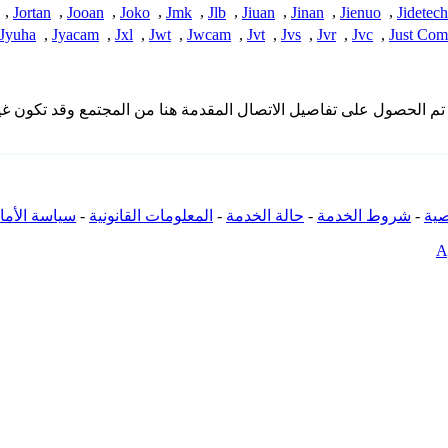
,
Jortan
,
Jooan
,
Joko
,
Jmk
,
Jlb
,
Jiuan
,
Jinan
,
Jienuo
,
Jidetech
Jyuha
,
Jyacam
,
Jxl
,
Jwt
,
Jwcam
,
Jvt
,
Jvs
,
Jvr
,
Jvc
,
Just Com
لا تملك iSpyConnect أي انتماء أو ارتباط أو تجمع مع منتجات Jeinuo. تم الحصول على تفاصيل الاتصال المق
ية
-
شروط الخدمة
-
حالة الخدمة
-
المعلومات القانونية
-
سياسة الأما