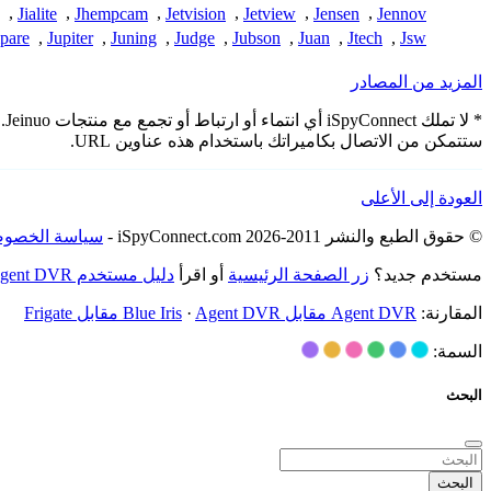
,
Jialite
,
Jhempcam
,
Jetvision
,
Jetview
,
Jensen
,
Jennov
pare
,
Jupiter
,
Juning
,
Judge
,
Jubson
,
Juan
,
Jtech
,
Jsw
المزيد من المصادر
* 
ستتمكن من الاتصال بكاميراتك باستخدام هذه عناوين URL.
العودة إلى الأعلى
© حقوق الطبع والنشر 2011-2026 iSpyConnect.com -
سياسة الخصوص
مستخدم جديد؟
زر الصفحة الرئيسية
أو اقرأ
دليل مستخدم Agent DVR
المقارنة:
Agent DVR مقابل Blue Iris
Agent DVR مقابل Frigate
·
السمة:
البحث
البحث