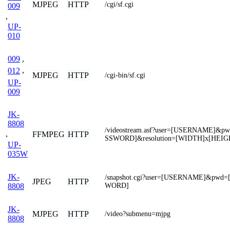
MJPEG
HTTP
/cgi/sf.cgi
009
,
UP-
010
009
,
012
,
MJPEG
HTTP
/cgi-bin/sf.cgi
UP-
009
JK-
8808
/videostream.asf?user=[USERNAME]&p
,
FFMPEG
HTTP
SSWORD]&resolution=[WIDTH]x[HEIG
UP-
035W
JK-
/snapshot.cgi?user=[USERNAME]&pwd=
JPEG
HTTP
WORD]
8808
JK-
MJPEG
HTTP
/video?submenu=mjpg
8808