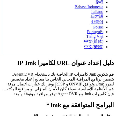
हिन्दी
Bahasa Indonesia
Italiano
日本語
한국어
Polski
Português
Tiếng Việt
中文(简体)
中文(繁體)
دليل إعداد عنوان URL لكاميرا IP Jmk
قم بتكوين Jmk كاميرات IP الخاصة بك باستخدام Agent DVR.
يتضمن برنامج المراقبة المجاني الخاص بنا معالج إعداد مخصص
لطرز Jmk، وتوافق ONVIF و RTSP يوفر لك خيارات اتصال مرنة
عبر الأنظمة الأساسية. سواء كان للأمان المنزلي أو مراقبة المكتب،
فإن كاميرات Jmk مع Agent DVR توفر مراقبة موثوقة وآمنة.
البرامج المتوافقة مع Jmk*