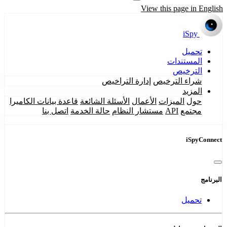
View this page in English
iSpy
تحميل
المستندات
الترخيص
شراء الترخيص
إدارة التراخيص
المزيد
حول
الميزات
الأعمال
الأسئلة الشائعة
قاعدة بيانات الكاميرا
مجتمع
API
مستشار النظام
حالة الخدمة
اتصل بنا
iSpyConnect
البرنامج
تحميل