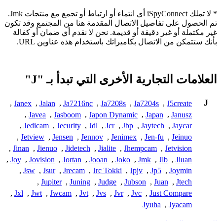
* لا تملك iSpyConnect أي انتماء أو ارتباط أو تجمع مع منتجات Jmk.
تم الحصول على تفاصيل الاتصال المقدمة هنا من المجتمع وقد تكون
غير مكتملة أو غير دقيقة أو قديمة. نحن لا نقدم أي ضمان أو كفالة
بأنك ستتمكن من الاتصال بكاميراتك باستخدام هذه عناوين URL.
العلامات التجارية الأخرى التي تبدأ بـ "J"
J
,
Janex
,
Jalan
,
Ja7216nc
,
Ja7208s
,
Ja7204s
,
J5create
,
Javea
,
Jasboom
,
Japon Dynamic
,
Japan
,
Janusz
,
Jedicam
,
Jecurity
,
Jdl
,
Jcr
,
Jbp
,
Jaytech
,
Jaycar
,
Jetview
,
Jensen
,
Jennov
,
Jenimex
,
Jen-fu
,
Jeinuo
,
Jinan
,
Jienuo
,
Jidetech
,
Jialite
,
Jhempcam
,
Jetvision
,
Joy
,
Jovision
,
Jortan
,
Jooan
,
Joko
,
Jmk
,
Jlb
,
Jiuan
,
Jsw
,
Jsur
,
Jrecam
,
Jrc Tokki
,
Jpjv
,
Jp5
,
Joymin
,
Jupiter
,
Juning
,
Judge
,
Jubson
,
Juan
,
Jtech
,
Jxl
,
Jwt
,
Jwcam
,
Jvt
,
Jvs
,
Jvr
,
Jvc
,
Just Compare
Jyuha
,
Jyacam