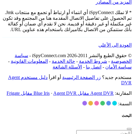
المزيد من المصادر
* لا تملك iSpyConnect أي انتماء أو ارتباط أو تجمع مع منتجات Jmk.
تم الحصول على تفاصيل الاتصال المقدمة هنا من المجتمع وقد تكون
غير مكتملة أو غير دقيقة أو قديمة. نحن لا نقدم أي ضمان أو كفالة
بأنك ستتمكن من الاتصال بكاميراتك باستخدام هذه عناوين URL.
العودة إلى الأعلى
© حقوق الطبع والنشر 2011-2026 iSpyConnect.com -
سياسة
الخصوصية
-
شروط الخدمة
-
حالة الخدمة
-
المعلومات القانونية
-
سياسة الأمان
-
اتصل بنا
-
الأسئلة الشائعة
مستخدم جديد؟
زر الصفحة الرئيسية
أو اقرأ
دليل مستخدم Agent
DVR
المقارنة:
Agent DVR مقابل Blue Iris
Agent DVR مقابل Frigate
·
السمة:
البحث