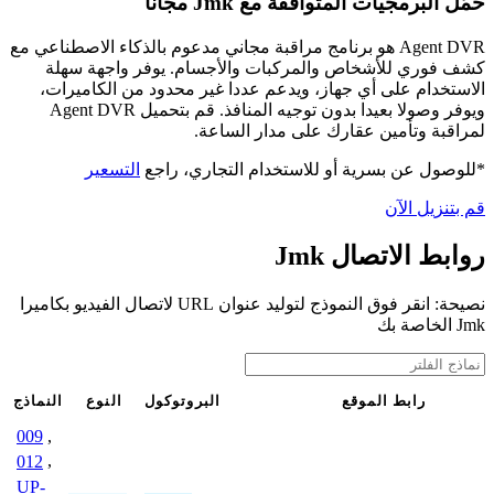
حمّل البرمجيات المتوافقة مع Jmk مجانًا
Agent DVR هو برنامج مراقبة مجاني مدعوم بالذكاء الاصطناعي مع
كشف فوري للأشخاص والمركبات والأجسام. يوفر واجهة سهلة
الاستخدام على أي جهاز، ويدعم عددا غير محدود من الكاميرات،
ويوفر وصولا بعيدا بدون توجيه المنافذ. قم بتحميل Agent DVR
لمراقبة وتأمين عقارك على مدار الساعة.
*للوصول عن بسرية أو للاستخدام التجاري، راجع
التسعير
قم بتنزيل الآن
روابط الاتصال Jmk
نصيحة: انقر فوق النموذج لتوليد عنوان URL لاتصال الفيديو بكاميرا
Jmk الخاصة بك
رابط الموقع
البروتوكول
النوع
النماذج
009
,
012
,
UP-