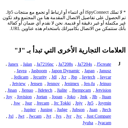
* لا تملك iSpyConnect أي انتماء أو ارتباط أو تجمع مع منتجات Jp5.
تم الحصول على تفاصيل الاتصال المقدمة هنا من المجتمع وقد تكون
غير مكتملة أو غير دقيقة أو قديمة. نحن لا نقدم أي ضمان أو كفالة
بأنك ستتمكن من الاتصال بكاميراتك باستخدام هذه عناوين URL.
العلامات التجارية الأخرى التي تبدأ بـ "J"
J
,
Janex
,
Jalan
,
Ja7216nc
,
Ja7208s
,
Ja7204s
,
J5create
,
Javea
,
Jasboom
,
Japon Dynamic
,
Japan
,
Janusz
,
Jedicam
,
Jecurity
,
Jdl
,
Jcr
,
Jbp
,
Jaytech
,
Jaycar
,
Jetview
,
Jensen
,
Jennov
,
Jenimex
,
Jen-fu
,
Jeinuo
,
Jinan
,
Jienuo
,
Jidetech
,
Jialite
,
Jhempcam
,
Jetvision
,
Joy
,
Jovision
,
Jortan
,
Jooan
,
Joko
,
Jmk
,
Jlb
,
Jiuan
,
Jsw
,
Jsur
,
Jrecam
,
Jrc Tokki
,
Jpjv
,
Jp5
,
Joymin
,
Jupiter
,
Juning
,
Judge
,
Jubson
,
Juan
,
Jtech
,
Jxl
,
Jwt
,
Jwcam
,
Jvt
,
Jvs
,
Jvr
,
Jvc
,
Just Compare
Jyuha
,
Jyacam