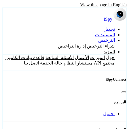
View this page in English
iSpy
تحميل
المستندات
الترخيص
شراء الترخيص
إدارة التراخيص
المزيد
حول
الميزات
الأعمال
الأسئلة الشائعة
قاعدة بيانات الكاميرا
مجتمع
API
مستشار النظام
حالة الخدمة
اتصل بنا
iSpyConnect
البرنامج
تحميل