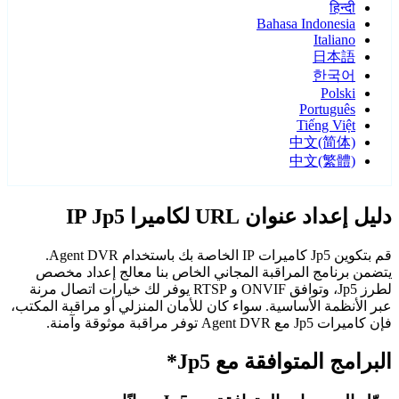
हिन्दी
Bahasa Indonesia
Italiano
日本語
한국어
Polski
Português
Tiếng Việt
中文(简体)
中文(繁體)
دليل إعداد عنوان URL لكاميرا IP Jp5
قم بتكوين Jp5 كاميرات IP الخاصة بك باستخدام Agent DVR.
يتضمن برنامج المراقبة المجاني الخاص بنا معالج إعداد مخصص
لطرز Jp5، وتوافق ONVIF و RTSP يوفر لك خيارات اتصال مرنة
عبر الأنظمة الأساسية. سواء كان للأمان المنزلي أو مراقبة المكتب،
فإن كاميرات Jp5 مع Agent DVR توفر مراقبة موثوقة وآمنة.
البرامج المتوافقة مع Jp5*