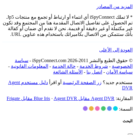
المزيد من المصادر
* لا تملك iSpyConnect أي انتماء أو ارتباط أو تجمع مع منتجات Jp5.
تم الحصول على تفاصيل الاتصال المقدمة هنا من المجتمع وقد تكون
غير مكتملة أو غير دقيقة أو قديمة. نحن لا نقدم أي ضمان أو كفالة
بأنك ستتمكن من الاتصال بكاميراتك باستخدام هذه عناوين URL.
العودة إلى الأعلى
© حقوق الطبع والنشر 2011-2026 iSpyConnect.com -
سياسة
الخصوصية
-
شروط الخدمة
-
حالة الخدمة
-
المعلومات القانونية
-
سياسة الأمان
-
اتصل بنا
-
الأسئلة الشائعة
مستخدم جديد؟
زر الصفحة الرئيسية
أو اقرأ
دليل مستخدم Agent
DVR
المقارنة:
Agent DVR مقابل Blue Iris
Agent DVR مقابل Frigate
·
السمة:
البحث