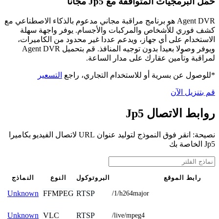
حمّل البرمجيات المتوافقة مع Jp5 مجانًا
Agent DVR هو برنامج مراقبة مجاني مدعوم بالذكاء الاصطناعي مع
كشف فوري للأشخاص والمركبات والأجسام. يوفر واجهة سهلة
الاستخدام على أي جهاز، ويدعم عددا غير محدود من الكاميرات،
ويوفر وصولا بعيدا بدون توجيه المنافذ. قم بتحميل Agent DVR
لمراقبة وتأمين عقارك على مدار الساعة.
*للوصول عن بسرية أو للاستخدام التجاري، راجع
التسعير
قم بتنزيل الآن
روابط الاتصال Jp5
نصيحة: انقر فوق النموذج لتوليد عنوان URL لاتصال الفيديو بكاميرا
Jp5 الخاصة بك
رابط الموقع
البروتوكول
النوع
النماذج
FFMPEG
RTSP
Unknown
/1/h264major
VLC
RTSP
Unknown
/live/mpeg4