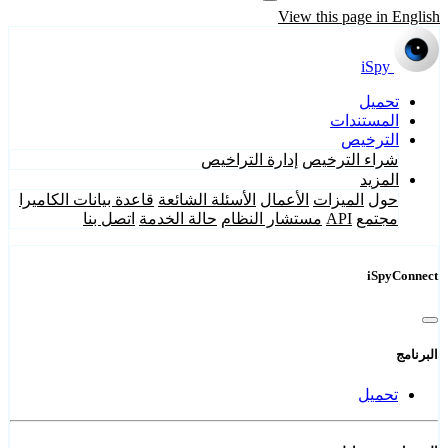
View this page in English
iSpy
تحميل
المستندات
الترخيص
شراء الترخيص
إدارة التراخيص
المزيد
حول
الميزات
الأعمال
الأسئلة الشائعة
قاعدة بيانات الكاميرا
مجتمع
API
مستشار النظام
حالة الخدمة
اتصل بنا
iSpyConnect
البرنامج
تحميل