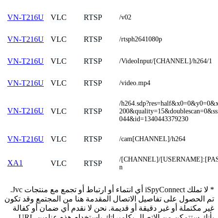
VLC
RTSP
VN-T216U
/v02
VLC
RTSP
VN-T216U
/rtsph2641080p
VLC
RTSP
VN-T216U
/VideoInput/[CHANNEL]/h264/1
VLC
RTSP
VN-T216U
/video.mp4
/h264.sdp?res=half&x0=0&y0=0
VN-T216U
VLC
RTSP
200&quality=15&doublescan=0&s
044&id=1340443379230
VLC
RTSP
VN-T216U
/cam[CHANNEL]/h264
/[CHANNEL]/[USERNAME]:[PA
XA1
VLC
RTSP
n
* لا تملك iSpyConnect أي انتماء أو ارتباط أو تجمع مع منتجات Jvc.
تم الحصول على تفاصيل الاتصال المقدمة هنا من المجتمع وقد تكون
غير مكتملة أو غير دقيقة أو قديمة. نحن لا نقدم أي ضمان أو كفالة
بأنك ستتمكن من الاتصال بكاميراتك باستخدام هذه عناوين URL.