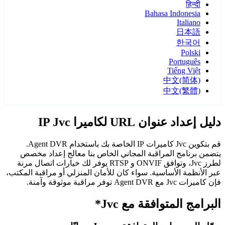
हिन्दी
Bahasa Indonesia
Italiano
日本語
한국어
Polski
Português
Tiếng Việt
中文(简体)
中文(繁體)
دليل إعداد عنوان URL لكاميرا IP Jvc
قم بتكوين Jvc كاميرات IP الخاصة بك باستخدام Agent DVR.
يتضمن برنامج المراقبة المجاني الخاص بنا معالج إعداد مخصص
لطرز Jvc، وتوافق ONVIF و RTSP يوفر لك خيارات اتصال مرنة
عبر الأنظمة الأساسية. سواء كان للأمان المنزلي أو مراقبة المكتب،
فإن كاميرات Jvc مع Agent DVR توفر مراقبة موثوقة وآمنة.
البرامج المتوافقة مع Jvc*