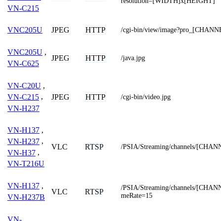
resolution=[WIDTH]x[HEIGHT]
VN-C215
JPEG
HTTP
VNC205U
/cgi-bin/view/image?pro_[CHANN
VNC205U
,
JPEG
HTTP
/java.jpg
VN-C625
VN-C20U
,
JPEG
HTTP
VN-C215
,
/cgi-bin/video.jpg
VN-H237
VN-H137
,
VN-H237
,
VLC
RTSP
/PSIA/Streaming/channels/[CHAN
VN-H37
,
VN-T216U
VN-H137
,
/PSIA/Streaming/channels/[CHA
VLC
RTSP
meRate=15
VN-H237B
VN-