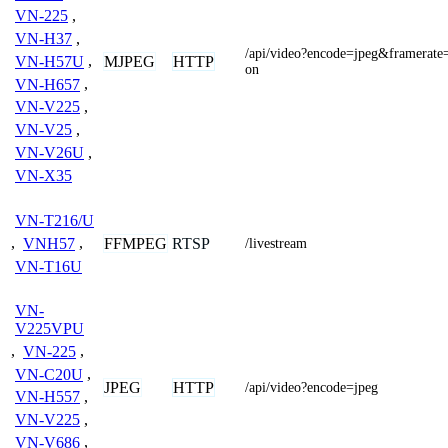
VN-225
,
VN-H37
,
/api/video?encode=jpeg&framerat
MJPEG
HTTP
VN-H57U
,
on
VN-H657
,
VN-V225
,
VN-V25
,
VN-V26U
,
VN-X35
VN-T216/U
FFMPEG
RTSP
,
VNH57
,
/livestream
VN-T16U
VN-
V225VPU
,
VN-225
,
VN-C20U
,
JPEG
HTTP
/api/video?encode=jpeg
VN-H557
,
VN-V225
,
VN-V686
,