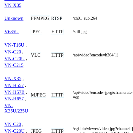
VN-X35
FFMPEG
RTSP
Unknown
/ch01_sub.264
JPEG
HTTP
V685U
/still.jpg
VN-T16U
,
VN-C20
,
VLC
HTTP
/api/video?encode=h264(1)
VN-C20U
,
VN-C215
VN-X35
,
VN-H557
,
VN-H57B
,
/api/video?encode=jpeg&framerat
MJPEG
HTTP
=on
VN-H657
,
VN-
X35U/235U
VN-C20
,
/cgi-bin/viewer/video.jpg?chann
JPEG
HTTP
VN-C20U
,