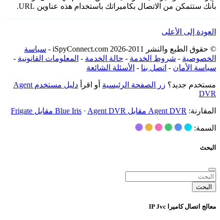
بأنك ستتمكن من الاتصال بكاميراتك باستخدام هذه عناوين URL.
العودة إلى الأعلى
© حقوق الطبع والنشر 2011-2026 iSpyConnect.com -
سياسة
الخصوصية
-
شروط الخدمة
-
حالة الخدمة
-
المعلومات القانونية
-
سياسة الأمان
-
اتصل بنا
-
الأسئلة الشائعة
مستخدم جديد؟
زر الصفحة الرئيسية
أو اقرأ
دليل مستخدم Agent
DVR
المقارنة:
Agent DVR مقابل Blue Iris
Agent DVR مقابل Frigate
·
السمة:
البحث
البحث
معالج اتصال كاميرا IP Jvc