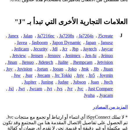
العلامات التجارية الأخرى التي تبدأ بـ "J"
J
,
Janex
,
Jalan
,
Ja7216nc
,
Ja7208s
,
Ja7204s
,
J5create
,
Javea
,
Jasboom
,
Japon Dynamic
,
Japan
,
Janusz
,
Jedicam
,
Jecurity
,
Jdl
,
Jcr
,
Jbp
,
Jaytech
,
Jaycar
,
Jetview
,
Jensen
,
Jennov
,
Jenimex
,
Jen-fu
,
Jeinuo
,
Jinan
,
Jienuo
,
Jidetech
,
Jialite
,
Jhempcam
,
Jetvision
,
Joy
,
Jovision
,
Jortan
,
Jooan
,
Joko
,
Jmk
,
Jlb
,
Jiuan
,
Jsw
,
Jsur
,
Jrecam
,
Jrc Tokki
,
Jpjv
,
Jp5
,
Joymin
,
Jupiter
,
Juning
,
Judge
,
Jubson
,
Juan
,
Jtech
,
Jxl
,
Jwt
,
Jwcam
,
Jvt
,
Jvs
,
Jvr
,
Jvc
,
Just Compare
Jyuha
,
Jyacam
المزيد من المصادر
* لا تملك iSpyConnect أي انتماء أو ارتباط أو تجمع مع منتجات Jvc.
تم الحصول على تفاصيل الاتصال المقدمة هنا من المجتمع وقد تكون
غير مكتملة أو غير دقيقة أو قديمة. نحن لا نقدم أي ضمان أو كفالة