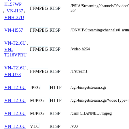
H157WP
/PSIA/Streaming/channels/0?vide
FFMPEG
RTSP
264
,
VN-H37
,
VNH-37U
FFMPEG
RTSP
VN-H557
/ONVIF/Streaming/channels/0_a/un
VN-T216U
,
FFMPEG
RTSP
/video.h264
VN-
T216VPRU
VN-T216U
,
FFMPEG
RTSP
/1/stream1
VN-U78
JPEG
HTTP
VN-T216U
/cgi-bin/getstream.cgi
MJPEG
HTTP
VN-T216U
/cgi-bin/getstream.cgi?VideoTyp
MJPEG
RTSP
VN-T216U
/cam[CHANNEL]/mjpeg
VLC
RTSP
VN-T216U
/v03