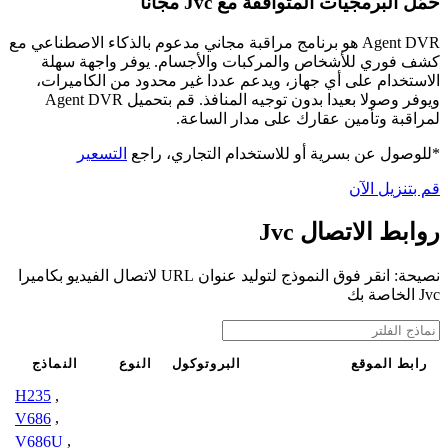
حمّل البرمجيات المتوافقة مع Jvc مجانًا
Agent DVR هو برنامج مراقبة مجاني مدعوم بالذكاء الاصطناعي مع
كشف فوري للأشخاص والمركبات والأجسام. يوفر واجهة سهلة
الاستخدام على أي جهاز، ويدعم عددا غير محدود من الكاميرات،
ويوفر وصولا بعيدا بدون توجيه المنافذ. قم بتحميل Agent DVR
لمراقبة وتأمين عقارك على مدار الساعة.
*للوصول عن بسرية أو للاستخدام التجاري، راجع
التسعير
قم بتنزيل الآن
روابط الاتصال Jvc
نصيحة: انقر فوق النموذج لتوليد عنوان URL لاتصال الفيديو بكاميرا
Jvc الخاصة بك
رابط الموقع
البروتوكول
النوع
النماذج
H235
,
V686
,
V686U
,