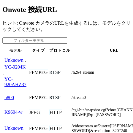
Onwote 接続URL
ヒント: Onwote カメラのURLを生成するには、モデルをクリ
ックしてください。
モデル
タイプ
プロトコル
URL
Unknown
,
YC-9204K
FFMPEG
RTSP
/h264_stream
,
YC-
920AHZ37
FFMPEG
RTSP
h800
/stream0
/cgi-bin/snapshot.cgi?chn=[CHA
K9604-w
JPEG
HTTP
RNAME]&p=[PASSWORD]
/videostream.asf?user=[USERNA
Unknown
FFMPEG
HTTP
SSWORD]&resolution=320*240