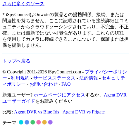
さらに多くのソース
* iSpyConnectはOnwoteの製品との提携関係、接続、または
関連性を持ちません。ここに記載されている接続詳細はコミ
ュニティからクラウドソーシングされており、不完全、不正
確、または最新ではない可能性があります。これらのURL
を使用してカメラに接続できることについて、保証または担
保を提供しません。
トップへ戻る
© Copyright 2011-2026 iSpyConnect.com -
プライバシーポリシ
ー
-
利用規約
-
サービスステータス
-
法的情報
-
セキュリテ
ィポリシー
-
お問い合わせ
-
FAQ
新規ユーザー?
ホームページにアクセス
するか、
Agent DVR
ユーザーガイド
をお読みください
比較:
Agent DVR vs Blue Iris
·
Agent DVR vs Frigate
テーマ: