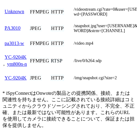
/videostream.cgi?rate=0&user=[
Unknown
FFMPEG
HTTP
wd=[PASSWORD]
/snapshot.jpg?user=[USERNAME
PA3010
JPEG
HTTP
WORD]&strm=[CHANNEL]
FFMPEG
HTTP
pa3013-w
/video.mp4
YC-9204K
FFMPEG
RTSP
/live/0/h264.sdp
,
ym800n-n
JPEG
HTTP
YC-9204K
/img/snapshot.cgi?size=2
* iSpyConnectはOnwoteの製品との提携関係、接続、または
関連性を持ちません。ここに記載されている接続詳細はコミ
ュニティからクラウドソーシングされており、不完全、不正
確、または最新ではない可能性があります。これらのURL
を使用してカメラに接続できることについて、保証または担
保を提供しません。