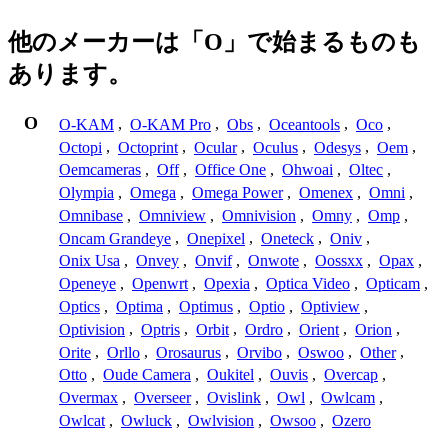
他のメーカーは「O」で始まるものも
あります。
O
O-KAM
,
O-KAM Pro
,
Obs
,
Oceantools
,
Oco
,
Octopi
,
Octoprint
,
Ocular
,
Oculus
,
Odesys
,
Oem
,
Oemcameras
,
Off
,
Office One
,
Ohwoai
,
Oltec
,
Olympia
,
Omega
,
Omega Power
,
Omenex
,
Omni
,
Omnibase
,
Omniview
,
Omnivision
,
Omny
,
Omp
,
Oncam Grandeye
,
Onepixel
,
Oneteck
,
Oniv
,
Onix Usa
,
Onvey
,
Onvif
,
Onwote
,
Oossxx
,
Opax
,
Openeye
,
Openwrt
,
Opexia
,
Optica Video
,
Opticam
,
Optics
,
Optima
,
Optimus
,
Optio
,
Optiview
,
Optivision
,
Optris
,
Orbit
,
Ordro
,
Orient
,
Orion
,
Orite
,
Orllo
,
Orosaurus
,
Orvibo
,
Oswoo
,
Other
,
Otto
,
Oude Camera
,
Oukitel
,
Ouvis
,
Overcap
,
Overmax
,
Overseer
,
Ovislink
,
Owl
,
Owlcam
,
Owlcat
,
Owluck
,
Owlvision
,
Owsoo
,
Ozero