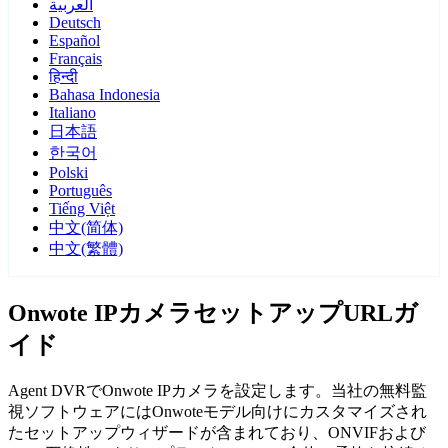
العربية
Deutsch
Español
Français
हिन्दी
Bahasa Indonesia
Italiano
日本語
한국어
Polski
Português
Tiếng Việt
中文(简体)
中文(繁體)
Onwote IPカメラセットアップURLガ
イド
Agent DVRでOnwote IPカメラを設定します。当社の無料監
視ソフトウェアにはOnwoteモデル向けにカスタマイズされ
たセットアップウィザードが含まれており、ONVIFおよび