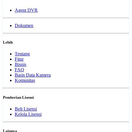
Agent DVR
Dokumen
Lebih
Tentang
Fitur
Bisnis
FAQ
Basis Data Kamera
Komunitas
Pemberian Lisensi
Beli Lisensi
Kelola Lisensi
Lainnya