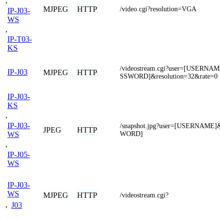
,
MJPEG
HTTP
/video.cgi?resolution=VGA
IP-J03-
WS
,
IP-T03-
KS
/videostream.cgi?user=[USERN
IP-J03
MJPEG
HTTP
SSWORD]&resolution=32&rate=0
IP-J03-
KS
,
IP-J03-
/snapshot.jpg?user=[USERNAME
JPEG
HTTP
WORD]
WS
,
IP-J05-
WS
IP-J03-
WS
MJPEG
HTTP
/videostream.cgi?
,
J03