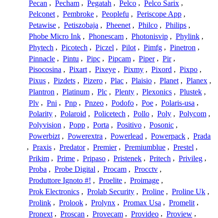
Pecan
,
Pecham
,
Pegatah
,
Pelco
,
Pelco Sarix
,
Pelconet
,
Pembroke
,
Peoplefu
,
Periscope App
,
Petawise
,
Petiszobaja
,
Pheenet
,
Philco
,
Philips
,
Phobe Micro Ink
,
Phonescam
,
Photonisvip
,
Phylink
,
Phytech
,
Picotech
,
Piczel
,
Pilot
,
Pimfg
,
Pinetron
,
Pinnacle
,
Pintu
,
Pipc
,
Pipcam
,
Piper
,
Pir
,
Pisocosina
,
Pixart
,
Pixeye
,
Pixmy
,
Pixord
,
Pixpo
,
Pixus
,
Pizdets
,
Pizero
,
Plac
,
Plaisio
,
Planet
,
Planex
,
Plantron
,
Platinum
,
Plc
,
Plenty
,
Plexonics
,
Plustek
,
Plv
,
Pni
,
Pnp
,
Pnzeo
,
Podofo
,
Poe
,
Polaris-usa
,
Polarity
,
Polaroid
,
Policetech
,
Pollo
,
Poly
,
Polycom
,
Polyvision
,
Popp
,
Porta
,
Positivo
,
Posonic
,
Powerbizt
,
Powerextra
,
Powerlead
,
Powerpack
,
Prada
,
Praxis
,
Predator
,
Premier
,
Premiumblue
,
Prestel
,
Prikim
,
Prime
,
Pripaso
,
Pristenek
,
Pritech
,
Privileg
,
Proba
,
Probe Digital
,
Procam
,
Procctv
,
Produttore Ignoto #!
,
Proelite
,
Proimage
,
Prok Electronics
,
Prolab Security
,
Proline
,
Proline Uk
,
Prolink
,
Prolook
,
Prolynx
,
Promax Usa
,
Promelit
,
Pronext
,
Proscan
,
Provecam
,
Provideo
,
Proview
,