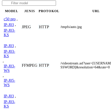
MODEL
JENIS
PROTOKOL
URL
c50 pro
,
IP-J03
,
JPEG
HTTP
/tmpfs/auto.jpg
IP-J03-
KS
IP-J03
,
IP-J03-
KS
,
/videostream.asf?user=[USERNA
FFMPEG
HTTP
IP-J03-
SSWORD]&resolution=64&rate=0
WS
,
IP-J05-
WS
IP-J03
,
IP-J03-
KS