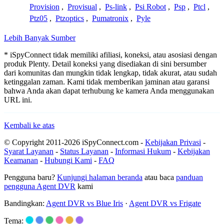
Provision
,
Provisual
,
Ps-link
,
Psi Robot
,
Psp
,
Ptcl
,
Ptz05
,
Ptzoptics
,
Pumatronix
,
Pyle
Lebih Banyak Sumber
* iSpyConnect tidak memiliki afiliasi, koneksi, atau asosiasi dengan
produk Plenty. Detail koneksi yang disediakan di sini bersumber
dari komunitas dan mungkin tidak lengkap, tidak akurat, atau sudah
ketinggalan zaman. Kami tidak memberikan jaminan atau garansi
bahwa Anda akan dapat terhubung ke kamera Anda menggunakan
URL ini.
Kembali ke atas
© Copyright 2011-2026 iSpyConnect.com -
Kebijakan Privasi
-
Syarat Layanan
-
Status Layanan
-
Informasi Hukum
-
Kebijakan
Keamanan
-
Hubungi Kami
-
FAQ
Pengguna baru?
Kunjungi halaman beranda
atau baca
panduan
pengguna Agent DVR
kami
Bandingkan:
Agent DVR vs Blue Iris
·
Agent DVR vs Frigate
Tema: