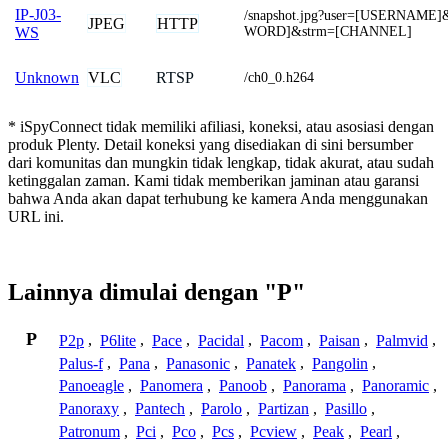
IP-J03-
/snapshot.jpg?user=[USERNAME
JPEG
HTTP
WORD]&strm=[CHANNEL]
WS
VLC
RTSP
Unknown
/ch0_0.h264
* iSpyConnect tidak memiliki afiliasi, koneksi, atau asosiasi dengan
produk Plenty. Detail koneksi yang disediakan di sini bersumber
dari komunitas dan mungkin tidak lengkap, tidak akurat, atau sudah
ketinggalan zaman. Kami tidak memberikan jaminan atau garansi
bahwa Anda akan dapat terhubung ke kamera Anda menggunakan
URL ini.
Lainnya dimulai dengan "P"
P
P2p
,
P6lite
,
Pace
,
Pacidal
,
Pacom
,
Paisan
,
Palmvid
,
Palus-f
,
Pana
,
Panasonic
,
Panatek
,
Pangolin
,
Panoeagle
,
Panomera
,
Panoob
,
Panorama
,
Panoramic
,
Panoraxy
,
Pantech
,
Parolo
,
Partizan
,
Pasillo
,
Patronum
,
Pci
,
Pco
,
Pcs
,
Pcview
,
Peak
,
Pearl
,