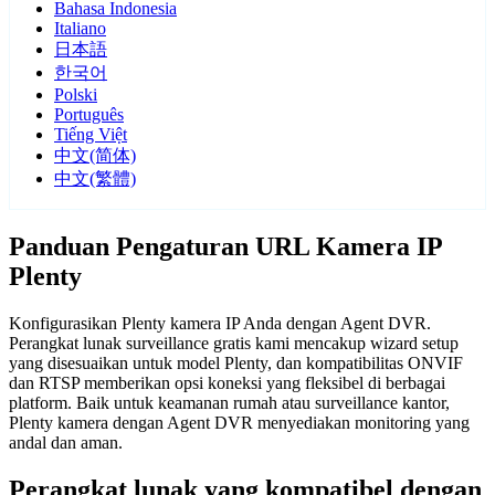
Bahasa Indonesia
Italiano
日本語
한국어
Polski
Português
Tiếng Việt
中文(简体)
中文(繁體)
Panduan Pengaturan URL Kamera IP
Plenty
Konfigurasikan Plenty kamera IP Anda dengan Agent DVR.
Perangkat lunak surveillance gratis kami mencakup wizard setup
yang disesuaikan untuk model Plenty, dan kompatibilitas ONVIF
dan RTSP memberikan opsi koneksi yang fleksibel di berbagai
platform. Baik untuk keamanan rumah atau surveillance kantor,
Plenty kamera dengan Agent DVR menyediakan monitoring yang
andal dan aman.
Perangkat lunak yang kompatibel dengan