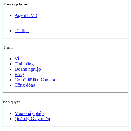
Truy cập từ xa
Agent DVR
Tài liệu
Thêm
Về
Tính năng
Doanh nghiệp
FAQ
Cơ sở dữ liệu Camera
Cộng đồng
Bản quyền
Mua Giấy phép
Quản lý Giấy phép