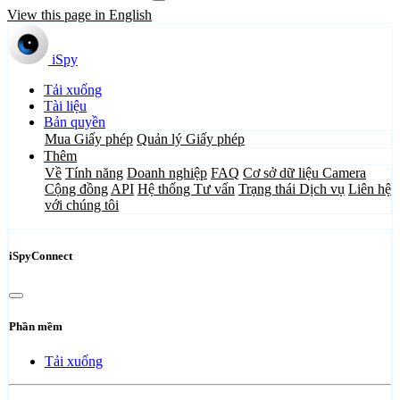
View this page in English
iSpy
Tải xuống
Tài liệu
Bản quyền
Mua Giấy phép
Quản lý Giấy phép
Thêm
Về
Tính năng
Doanh nghiệp
FAQ
Cơ sở dữ liệu Camera
Cộng đồng
API
Hệ thống Tư vấn
Trạng thái Dịch vụ
Liên hệ
với chúng tôi
iSpyConnect
Phần mềm
Tải xuống