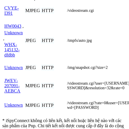
CVYE-
MJPEG
HTTP
/videostream.cgi
I391
HW0043
,
Unknown
,
JPEG
HTTP
/tmpfs/auto.jpg
WHX-
145132-
dfdbb
JPEG
HTTP
Unknown
/img/snapshot.cgi?size=2
JWEV-
/videostream.cgi?user=[USERNAM
MJPEG
HTTP
207091-
SSWORD]&resolution=32&rate=0
AEBCA
/videostream.cgi?rate=0&user=[U
Unknown
MJPEG
HTTP
wd=[PASSWORD]
* iSpyConnect không có liên kết, kết nối hoặc liên hệ nào với các
sản phẩm của Pnp. Chi tiết kết nối được cung cấp ở đây là do cộng