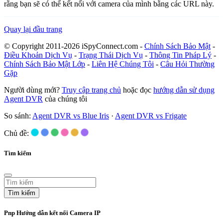
rằng bạn sẽ có thể kết nối với camera của mình bằng các URL này.
Quay lại đầu trang
© Copyright 2011-2026 iSpyConnect.com -
Chính Sách Bảo Mật
-
Điều Khoản Dịch Vụ
-
Trạng Thái Dịch Vụ
-
Thông Tin Pháp Lý
-
Chính Sách Bảo Mật Lớp
-
Liên Hệ Chúng Tôi
-
Câu Hỏi Thường
Gặp
Người dùng mới?
Truy cập trang chủ
hoặc đọc
hướng dẫn sử dụng
Agent DVR
của chúng tôi
So sánh:
Agent DVR vs Blue Iris
·
Agent DVR vs Frigate
Chủ đề:
Tìm kiếm
Tìm kiếm
Pnp Hướng dẫn kết nối Camera IP