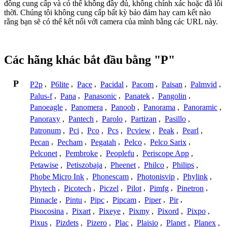
đồng cung cấp và có thể không đầy đủ, không chính xác hoặc đã lỗi
thời. Chúng tôi không cung cấp bất kỳ bảo đảm hay cam kết nào
rằng bạn sẽ có thể kết nối với camera của mình bằng các URL này.
Các hãng khác bắt đầu bằng "P"
P
P2p
,
P6lite
,
Pace
,
Pacidal
,
Pacom
,
Paisan
,
Palmvid
,
Palus-f
,
Pana
,
Panasonic
,
Panatek
,
Pangolin
,
Panoeagle
,
Panomera
,
Panoob
,
Panorama
,
Panoramic
,
Panoraxy
,
Pantech
,
Parolo
,
Partizan
,
Pasillo
,
Patronum
,
Pci
,
Pco
,
Pcs
,
Pcview
,
Peak
,
Pearl
,
Pecan
,
Pecham
,
Pegatah
,
Pelco
,
Pelco Sarix
,
Pelconet
,
Pembroke
,
Peoplefu
,
Periscope App
,
Petawise
,
Petiszobaja
,
Pheenet
,
Philco
,
Philips
,
Phobe Micro Ink
,
Phonescam
,
Photonisvip
,
Phylink
,
Phytech
,
Picotech
,
Piczel
,
Pilot
,
Pimfg
,
Pinetron
,
Pinnacle
,
Pintu
,
Pipc
,
Pipcam
,
Piper
,
Pir
,
Pisocosina
,
Pixart
,
Pixeye
,
Pixmy
,
Pixord
,
Pixpo
,
Pixus
,
Pizdets
,
Pizero
,
Plac
,
Plaisio
,
Planet
,
Planex
,