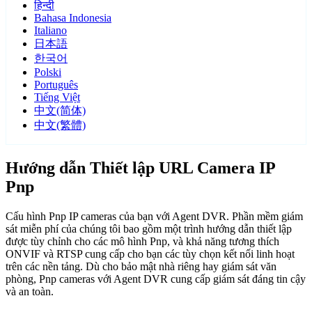
हिन्दी
Bahasa Indonesia
Italiano
日本語
한국어
Polski
Português
Tiếng Việt
中文(简体)
中文(繁體)
Hướng dẫn Thiết lập URL Camera IP
Pnp
Cấu hình Pnp IP cameras của bạn với Agent DVR. Phần mềm giám
sát miễn phí của chúng tôi bao gồm một trình hướng dẫn thiết lập
được tùy chỉnh cho các mô hình Pnp, và khả năng tương thích
ONVIF và RTSP cung cấp cho bạn các tùy chọn kết nối linh hoạt
trên các nền tảng. Dù cho bảo mật nhà riêng hay giám sát văn
phòng, Pnp cameras với Agent DVR cung cấp giám sát đáng tin cậy
và an toàn.