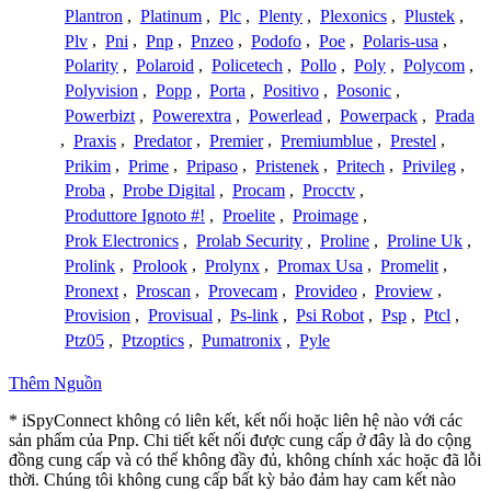
Plantron
,
Platinum
,
Plc
,
Plenty
,
Plexonics
,
Plustek
,
Plv
,
Pni
,
Pnp
,
Pnzeo
,
Podofo
,
Poe
,
Polaris-usa
,
Polarity
,
Polaroid
,
Policetech
,
Pollo
,
Poly
,
Polycom
,
Polyvision
,
Popp
,
Porta
,
Positivo
,
Posonic
,
Powerbizt
,
Powerextra
,
Powerlead
,
Powerpack
,
Prada
,
Praxis
,
Predator
,
Premier
,
Premiumblue
,
Prestel
,
Prikim
,
Prime
,
Pripaso
,
Pristenek
,
Pritech
,
Privileg
,
Proba
,
Probe Digital
,
Procam
,
Procctv
,
Produttore Ignoto #!
,
Proelite
,
Proimage
,
Prok Electronics
,
Prolab Security
,
Proline
,
Proline Uk
,
Prolink
,
Prolook
,
Prolynx
,
Promax Usa
,
Promelit
,
Pronext
,
Proscan
,
Provecam
,
Provideo
,
Proview
,
Provision
,
Provisual
,
Ps-link
,
Psi Robot
,
Psp
,
Ptcl
,
Ptz05
,
Ptzoptics
,
Pumatronix
,
Pyle
Thêm Nguồn
* iSpyConnect không có liên kết, kết nối hoặc liên hệ nào với các
sản phẩm của Pnp. Chi tiết kết nối được cung cấp ở đây là do cộng
đồng cung cấp và có thể không đầy đủ, không chính xác hoặc đã lỗi
thời. Chúng tôi không cung cấp bất kỳ bảo đảm hay cam kết nào