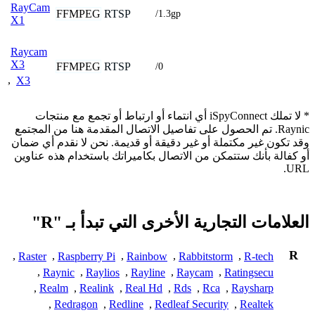
RayCam
FFMPEG
RTSP
/1.3gp
X1
Raycam
X3
FFMPEG
RTSP
/0
,
X3
* لا تملك iSpyConnect أي انتماء أو ارتباط أو تجمع مع منتجات
Raynic. تم الحصول على تفاصيل الاتصال المقدمة هنا من المجتمع
وقد تكون غير مكتملة أو غير دقيقة أو قديمة. نحن لا نقدم أي ضمان
أو كفالة بأنك ستتمكن من الاتصال بكاميراتك باستخدام هذه عناوين
URL.
العلامات التجارية الأخرى التي تبدأ بـ "R"
R
,
Raster
,
Raspberry Pi
,
Rainbow
,
Rabbitstorm
,
R-tech
,
Raynic
,
Raylios
,
Rayline
,
Raycam
,
Ratingsecu
,
Realm
,
Realink
,
Real Hd
,
Rds
,
Rca
,
Raysharp
,
Redragon
,
Redline
,
Redleaf Security
,
Realtek