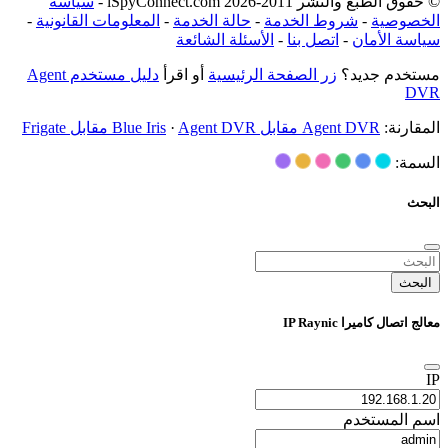
© حقوق الطبع والنشر 2011-2026 iSpyConnect.com -
سياسة
الخصوصية
-
شروط الخدمة
-
حالة الخدمة
-
المعلومات القانونية
-
سياسة الأمان
-
اتصل بنا
-
الأسئلة الشائعة
مستخدم جديد؟
زر الصفحة الرئيسية
أو اقرأ
دليل مستخدم Agent
DVR
المقارنة:
Agent DVR مقابل Blue Iris
Agent DVR مقابل Frigate
·
السمة:
البحث
البحث
معالج اتصال كاميرا IP Raynic
IP
اسم المستخدم