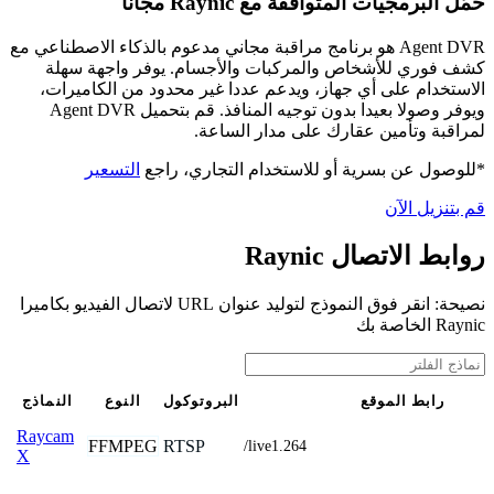
حمّل البرمجيات المتوافقة مع Raynic مجانًا
Agent DVR هو برنامج مراقبة مجاني مدعوم بالذكاء الاصطناعي مع
كشف فوري للأشخاص والمركبات والأجسام. يوفر واجهة سهلة
الاستخدام على أي جهاز، ويدعم عددا غير محدود من الكاميرات،
ويوفر وصولا بعيدا بدون توجيه المنافذ. قم بتحميل Agent DVR
لمراقبة وتأمين عقارك على مدار الساعة.
*للوصول عن بسرية أو للاستخدام التجاري، راجع
التسعير
قم بتنزيل الآن
روابط الاتصال Raynic
نصيحة: انقر فوق النموذج لتوليد عنوان URL لاتصال الفيديو بكاميرا
Raynic الخاصة بك
رابط الموقع
البروتوكول
النوع
النماذج
Raycam
FFMPEG
RTSP
/live1.264
X