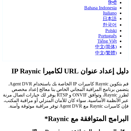
हिन्दी
Bahasa Indonesia
Italiano
日本語
한국어
Polski
Português
Tiếng Việt
中文(简体)
中文(繁體)
دليل إعداد عنوان URL لكاميرا IP Raynic
قم بتكوين Raynic كاميرات IP الخاصة بك باستخدام Agent DVR.
يتضمن برنامج المراقبة المجاني الخاص بنا معالج إعداد مخصص
لطرز Raynic، وتوافق ONVIF و RTSP يوفر لك خيارات اتصال مرنة
عبر الأنظمة الأساسية. سواء كان للأمان المنزلي أو مراقبة المكتب،
فإن كاميرات Raynic مع Agent DVR توفر مراقبة موثوقة وآمنة.
البرامج المتوافقة مع Raynic*