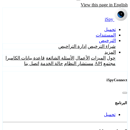
View this page in English
iSpy
تحميل
المستندات
الترخيص
شراء الترخيص
إدارة التراخيص
المزيد
حول
الميزات
الأعمال
الأسئلة الشائعة
قاعدة بيانات الكاميرا
مجتمع
API
مستشار النظام
حالة الخدمة
اتصل بنا
iSpyConnect
البرنامج
تحميل