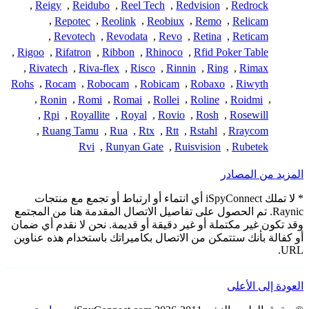
,
Reigy
,
Reidubo
,
Reel Tech
,
Redvision
,
Redrock
,
Repotec
,
Reolink
,
Reobiux
,
Remo
,
Relicam
,
Revotech
,
Revodata
,
Revo
,
Retina
,
Reticam
,
Rigoo
,
Rifatron
,
Ribbon
,
Rhinoco
,
Rfid Poker Table
,
Rivatech
,
Riva-flex
,
Risco
,
Rinnin
,
Ring
,
Rimax
Rohs
,
Rocam
,
Robocam
,
Robicam
,
Robaxo
,
Riwyth
,
Ronin
,
Romi
,
Romai
,
Rollei
,
Roline
,
Roidmi
,
,
Rpi
,
Royallite
,
Royal
,
Rovio
,
Rosh
,
Rosewill
,
Ruang Tamu
,
Rua
,
Rtx
,
Rtt
,
Rstahl
,
Rraycom
Rvi
,
Runyan Gate
,
Ruisvision
,
Rubetek
المزيد من المصادر
* لا تملك iSpyConnect أي انتماء أو ارتباط أو تجمع مع منتجات
Raynic. تم الحصول على تفاصيل الاتصال المقدمة هنا من المجتمع
وقد تكون غير مكتملة أو غير دقيقة أو قديمة. نحن لا نقدم أي ضمان
أو كفالة بأنك ستتمكن من الاتصال بكاميراتك باستخدام هذه عناوين
URL.
العودة إلى الأعلى