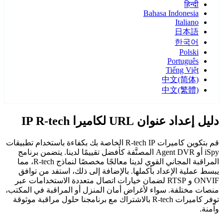
हिन्दी
Bahasa Indonesia
Italiano
日本語
한국어
Polski
Português
Tiếng Việt
中文(简体)
中文(繁體)
دليل إعداد عنوان URL لكاميرا IP R-tech
قم بتكوين كاميرات R-tech IP الخاصة بك بكفاءة باستخدام تطبيقات
iSpy أو Agent DVR المصنَّفة كأفضل تقييمًا لدينا. يتضمن برنامج
المراقبة المجاني القوي لدينا معالجًا مخصصًا لنماذج R-tech، مما
يبسط عملية الإعداد بأكملها. بالإضافة إلى ذلك، استفد من توافق
ONVIF و RTSP لضمان خيارات اتصال متعددة الاستخدامات عبر
منصات مختلفة. سواء لأغراض أمان المنزل أو المراقبة في المكتب،
توفر كاميرات R-tech بالاشتراك مع برنامجنا حلول مراقبة موثوقة
وآمنة.