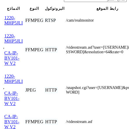
رابط الموقع
البروتوكول
النوع
النماذج
1220-
FFMPEG
RTSP
/cam/realmonitor
MHP5JLI
1220-
MHP5JLI
,
/videostream.asf?user=[USERNAME
FFMPEG
HTTP
SSWORD]&resolution=64&rate=0
CA-IP-
BV101-
W V2
1220-
MHP5JLI
,
/snapshot.cgi?user=[USERNAME]&
JPEG
HTTP
WORD]
CA-IP-
BV101-
W V2
CA-IP-
FFMPEG
HTTP
BV101-
/videostream.asf
W V2