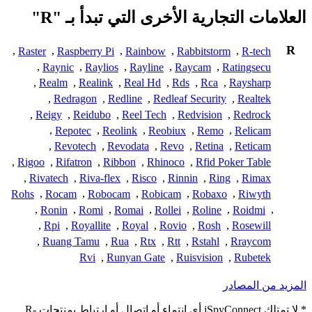
العلامات التجارية الأخرى التي تبدأ بـ "R"
R
,
Raster
,
Raspberry Pi
,
Rainbow
,
Rabbitstorm
,
R-tech
,
Raynic
,
Raylios
,
Rayline
,
Raycam
,
Ratingsecu
,
Realm
,
Realink
,
Real Hd
,
Rds
,
Rca
,
Raysharp
,
Redragon
,
Redline
,
Redleaf Security
,
Realtek
,
Reigy
,
Reidubo
,
Reel Tech
,
Redvision
,
Redrock
,
Repotec
,
Reolink
,
Reobiux
,
Remo
,
Relicam
,
Revotech
,
Revodata
,
Revo
,
Retina
,
Reticam
,
Rigoo
,
Rifatron
,
Ribbon
,
Rhinoco
,
Rfid Poker Table
,
Rivatech
,
Riva-flex
,
Risco
,
Rinnin
,
Ring
,
Rimax
Rohs
,
Rocam
,
Robocam
,
Robicam
,
Robaxo
,
Riwyth
,
Ronin
,
Romi
,
Romai
,
Rollei
,
Roline
,
Roidmi
,
,
Rpi
,
Royallite
,
Royal
,
Rovio
,
Rosh
,
Rosewill
,
Ruang Tamu
,
Rua
,
Rtx
,
Rtt
,
Rstahl
,
Rraycom
Rvi
,
Runyan Gate
,
Ruisvision
,
Rubetek
المزيد من المصادر
* لا تمتلك iSpyConnect أي انتماء أو اتصال أو ارتباط بمنتجات R-