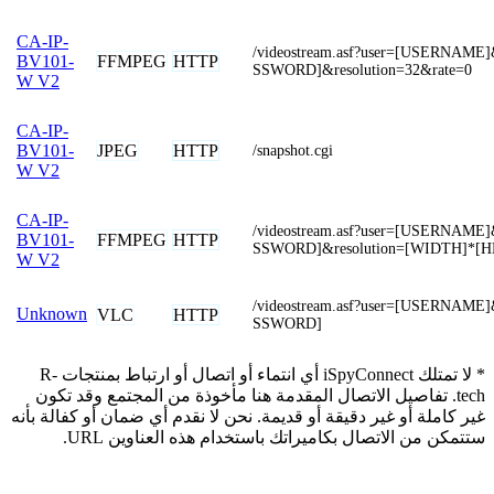
CA-IP-
/videostream.asf?user=[USERNAME
FFMPEG
HTTP
BV101-
SSWORD]&resolution=32&rate=0
W V2
CA-IP-
JPEG
HTTP
BV101-
/snapshot.cgi
W V2
CA-IP-
/videostream.asf?user=[USERNAME
FFMPEG
HTTP
BV101-
SSWORD]&resolution=[WIDTH]*[
W V2
/videostream.asf?user=[USERNAME
Unknown
VLC
HTTP
SSWORD]
* لا تمتلك iSpyConnect أي انتماء أو اتصال أو ارتباط بمنتجات R-
tech. تفاصيل الاتصال المقدمة هنا مأخوذة من المجتمع وقد تكون
غير كاملة أو غير دقيقة أو قديمة. نحن لا نقدم أي ضمان أو كفالة بأنه
ستتمكن من الاتصال بكاميراتك باستخدام هذه العناوين URL.