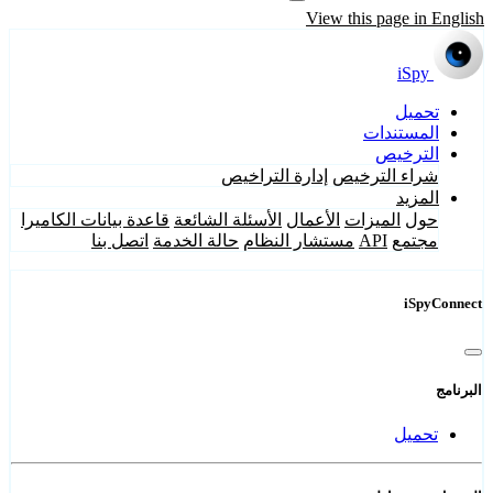
View this page in English
iSpy
تحميل
المستندات
الترخيص
شراء الترخيص
إدارة التراخيص
المزيد
حول
الميزات
الأعمال
الأسئلة الشائعة
قاعدة بيانات الكاميرا
مجتمع
API
مستشار النظام
حالة الخدمة
اتصل بنا
iSpyConnect
البرنامج
تحميل