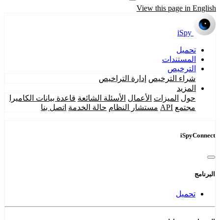
View this page in English
iSpy
تحميل
المستندات
الترخيص
شراء الترخيص
إدارة التراخيص
المزيد
حول
الميزات
الأعمال
الأسئلة الشائعة
قاعدة بيانات الكاميرا
مجتمع
API
مستشار النظام
حالة الخدمة
اتصل بنا
iSpyConnect
البرنامج
تحميل