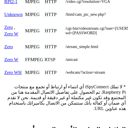
MJPEG
HTTP
RPI2-1
/video.cgi?resolution=VGA
MJPEG
HTTP
Unknown
/html/cam_pic_new.php?
Zero
,
/cgi-bin/videostream.cgi?user=[U
MJPEG
HTTP
wd=[PASSWORD]
Zero W
MJPEG
HTTP
Zero
/stream_simple.html
FFMPEG
RTSP
Zero W
/unicast
MJPEG
HTTP
Zero WH
/webcam/?action=stream
* لا تملك iSpyConnect أي انتماء أو ارتباط أو تجمع مع منتجات
Raspberry Pi. تم الحصول على تفاصيل الاتصال المقدمة هنا من
المجتمع وقد تكون غير مكتملة أو غير دقيقة أو قديمة. نحن لا نقدم
أي ضمان أو كفالة بأنك ستتمكن من الاتصال بكاميراتك باستخدام
هذه عناوين URL.