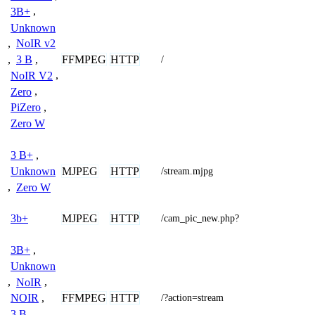
3B+
,
Unknown
,
NoIR v2
FFMPEG
HTTP
,
3 B
,
/
NoIR V2
,
Zero
,
PiZero
,
Zero W
3 B+
,
MJPEG
HTTP
Unknown
/stream.mjpg
,
Zero W
MJPEG
HTTP
3b+
/cam_pic_new.php?
3B+
,
Unknown
,
NoIR
,
FFMPEG
HTTP
NOIR
,
/?action=stream
3 B
,