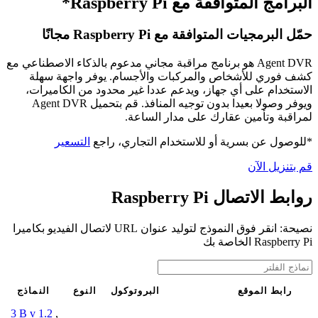
البرامج المتوافقة مع Raspberry Pi*
حمّل البرمجيات المتوافقة مع Raspberry Pi مجانًا
Agent DVR هو برنامج مراقبة مجاني مدعوم بالذكاء الاصطناعي مع
كشف فوري للأشخاص والمركبات والأجسام. يوفر واجهة سهلة
الاستخدام على أي جهاز، ويدعم عددا غير محدود من الكاميرات،
ويوفر وصولا بعيدا بدون توجيه المنافذ. قم بتحميل Agent DVR
لمراقبة وتأمين عقارك على مدار الساعة.
*للوصول عن بسرية أو للاستخدام التجاري، راجع
التسعير
قم بتنزيل الآن
روابط الاتصال Raspberry Pi
نصيحة: انقر فوق النموذج لتوليد عنوان URL لاتصال الفيديو بكاميرا
Raspberry Pi الخاصة بك
رابط الموقع
البروتوكول
النوع
النماذج
3 B v 1.2
,