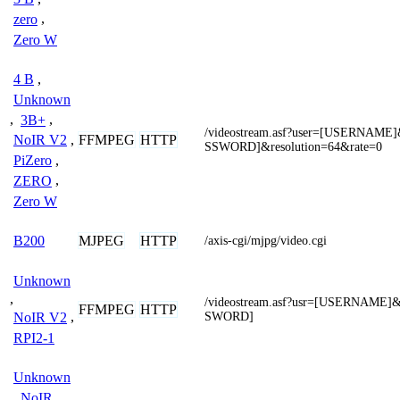
zero
,
Zero W
4 B
,
Unknown
,
3B+
,
/videostream.asf?user=[USERNAME
FFMPEG
HTTP
NoIR V2
,
SSWORD]&resolution=64&rate=0
PiZero
,
ZERO
,
Zero W
MJPEG
HTTP
B200
/axis-cgi/mjpg/video.cgi
Unknown
,
/videostream.asf?usr=[USERNAME
FFMPEG
HTTP
SWORD]
NoIR V2
,
RPI2-1
Unknown
,
NoIR
,