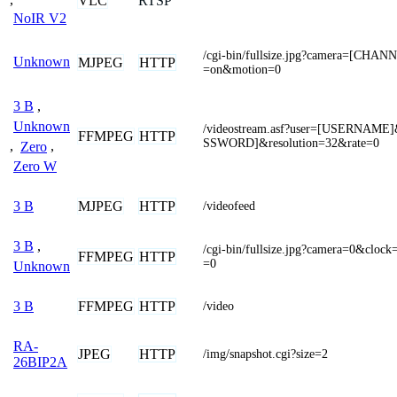
VLC
RTSP
NoIR V2
/cgi-bin/fullsize.jpg?camera=[CHAN
Unknown
MJPEG
HTTP
=on&motion=0
3 B
,
Unknown
/videostream.asf?user=[USERNAME
FFMPEG
HTTP
SSWORD]&resolution=32&rate=0
,
Zero
,
Zero W
MJPEG
HTTP
3 B
/videofeed
3 B
,
/cgi-bin/fullsize.jpg?camera=0&cloc
FFMPEG
HTTP
=0
Unknown
FFMPEG
HTTP
3 B
/video
RA-
JPEG
HTTP
/img/snapshot.cgi?size=2
26BIP2A