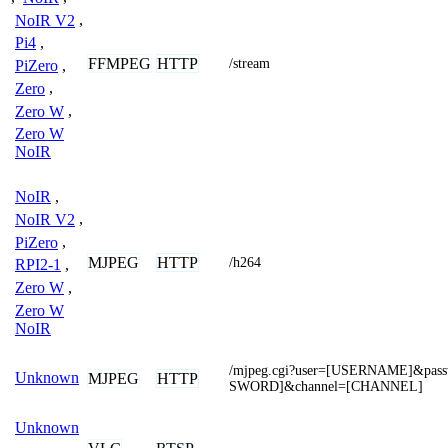
NoIR V2
,
Pi4
,
FFMPEG
HTTP
/stream
PiZero
,
Zero
,
Zero W
,
Zero W
NoIR
NoIR
,
NoIR V2
,
PiZero
,
MJPEG
HTTP
/h264
RPI2-1
,
Zero W
,
Zero W
NoIR
/mjpeg.cgi?user=[USERNAME]&pas
Unknown
MJPEG
HTTP
SWORD]&channel=[CHANNEL]
Unknown
,