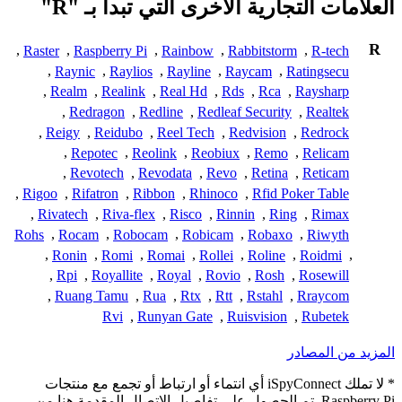
العلامات التجارية الأخرى التي تبدأ بـ "R"
R
,
Raster
,
Raspberry Pi
,
Rainbow
,
Rabbitstorm
,
R-tech
,
Raynic
,
Raylios
,
Rayline
,
Raycam
,
Ratingsecu
,
Realm
,
Realink
,
Real Hd
,
Rds
,
Rca
,
Raysharp
,
Redragon
,
Redline
,
Redleaf Security
,
Realtek
,
Reigy
,
Reidubo
,
Reel Tech
,
Redvision
,
Redrock
,
Repotec
,
Reolink
,
Reobiux
,
Remo
,
Relicam
,
Revotech
,
Revodata
,
Revo
,
Retina
,
Reticam
,
Rigoo
,
Rifatron
,
Ribbon
,
Rhinoco
,
Rfid Poker Table
,
Rivatech
,
Riva-flex
,
Risco
,
Rinnin
,
Ring
,
Rimax
Rohs
,
Rocam
,
Robocam
,
Robicam
,
Robaxo
,
Riwyth
,
Ronin
,
Romi
,
Romai
,
Rollei
,
Roline
,
Roidmi
,
,
Rpi
,
Royallite
,
Royal
,
Rovio
,
Rosh
,
Rosewill
,
Ruang Tamu
,
Rua
,
Rtx
,
Rtt
,
Rstahl
,
Rraycom
Rvi
,
Runyan Gate
,
Ruisvision
,
Rubetek
المزيد من المصادر
* لا تملك iSpyConnect أي انتماء أو ارتباط أو تجمع مع منتجات
Raspberry Pi. تم الحصول على تفاصيل الاتصال المقدمة هنا من