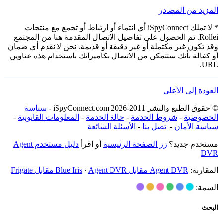
المزيد من المصادر
* لا تملك iSpyConnect أي انتماء أو ارتباط أو تجمع مع منتجات
Rollei. تم الحصول على تفاصيل الاتصال المقدمة هنا من المجتمع
وقد تكون غير مكتملة أو غير دقيقة أو قديمة. نحن لا نقدم أي ضمان
أو كفالة بأنك ستتمكن من الاتصال بكاميراتك باستخدام هذه عناوين
URL.
العودة إلى الأعلى
© حقوق الطبع والنشر 2011-2026 iSpyConnect.com -
سياسة
الخصوصية
-
شروط الخدمة
-
حالة الخدمة
-
المعلومات القانونية
-
سياسة الأمان
-
اتصل بنا
-
الأسئلة الشائعة
مستخدم جديد؟
زر الصفحة الرئيسية
أو اقرأ
دليل مستخدم Agent
DVR
المقارنة:
Agent DVR مقابل Blue Iris
Agent DVR مقابل Frigate
·
السمة:
البحث