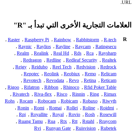
URL.
العلامات التجارية الأخرى التي تبدأ بـ "R"
R
,
Raster
,
Raspberry Pi
,
Rainbow
,
Rabbitstorm
,
R-tech
,
Raynic
,
Raylios
,
Rayline
,
Raycam
,
Ratingsecu
,
Realm
,
Realink
,
Real Hd
,
Rds
,
Rca
,
Raysharp
,
Redragon
,
Redline
,
Redleaf Security
,
Realtek
,
Reigy
,
Reidubo
,
Reel Tech
,
Redvision
,
Redrock
,
Repotec
,
Reolink
,
Reobiux
,
Remo
,
Relicam
,
Revotech
,
Revodata
,
Revo
,
Retina
,
Reticam
,
Rigoo
,
Rifatron
,
Ribbon
,
Rhinoco
,
Rfid Poker Table
,
Rivatech
,
Riva-flex
,
Risco
,
Rinnin
,
Ring
,
Rimax
Rohs
,
Rocam
,
Robocam
,
Robicam
,
Robaxo
,
Riwyth
,
Ronin
,
Romi
,
Romai
,
Rollei
,
Roline
,
Roidmi
,
,
Rpi
,
Royallite
,
Royal
,
Rovio
,
Rosh
,
Rosewill
,
Ruang Tamu
,
Rua
,
Rtx
,
Rtt
,
Rstahl
,
Rraycom
Rvi
,
Runyan Gate
,
Ruisvision
,
Rubetek