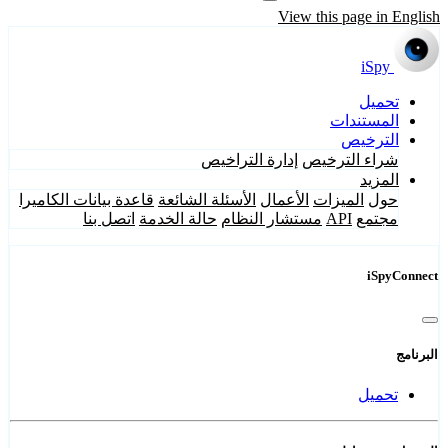
View this page in English
iSpy
تحميل
المستندات
الترخيص
شراء الترخيص
إدارة التراخيص
المزيد
حول
الميزات
الأعمال
الأسئلة الشائعة
قاعدة بيانات الكاميرا
مجتمع
API
مستشار النظام
حالة الخدمة
اتصل بنا
iSpyConnect
البرنامج
تحميل