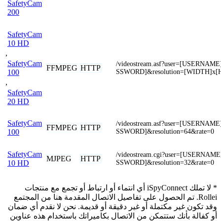
SafetyCam
200
SafetyCam
10 HD
,
SafetyCam
/videostream.asf?user=[USERNAM
FFMPEG
HTTP
SSWORD]&resolution=[WIDTH]x[
100
,
SafetyCam
20 HD
SafetyCam
/videostream.asf?user=[USERNAM
FFMPEG
HTTP
SSWORD]&resolution=64&rate=0
100
SafetyCam
/videostream.cgi?user=[USERNAM
MJPEG
HTTP
SSWORD]&resolution=32&rate=0
10 HD
* لا تملك iSpyConnect أي انتماء أو ارتباط أو تجمع مع منتجات
Rollei. تم الحصول على تفاصيل الاتصال المقدمة هنا من المجتمع
وقد تكون غير مكتملة أو غير دقيقة أو قديمة. نحن لا نقدم أي ضمان
أو كفالة بأنك ستتمكن من الاتصال بكاميراتك باستخدام هذه عناوين