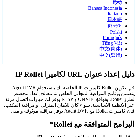
हिन्दी
Bahasa Indonesia
Italiano
日本語
한국어
Polski
Português
Tiếng Việt
中文(简体)
中文(繁體)
دليل إعداد عنوان URL لكاميرا IP Rollei
قم بتكوين Rollei كاميرات IP الخاصة بك باستخدام Agent DVR.
يتضمن برنامج المراقبة المجاني الخاص بنا معالج إعداد مخصص
لطرز Rollei، وتوافق ONVIF و RTSP يوفر لك خيارات اتصال مرنة
عبر الأنظمة الأساسية. سواء كان للأمان المنزلي أو مراقبة المكتب،
فإن كاميرات Rollei مع Agent DVR توفر مراقبة موثوقة وآمنة.
البرامج المتوافقة مع Rollei*