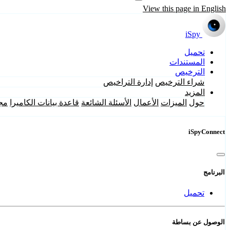
View this page in English
iSpy
تحميل
المستندات
الترخيص
شراء الترخيص
إدارة التراخيص
المزيد
حول
الميزات
الأعمال
الأسئلة الشائعة
قاعدة بيانات الكاميرا
مج
iSpyConnect
البرنامج
تحميل
الوصول عن بساطة