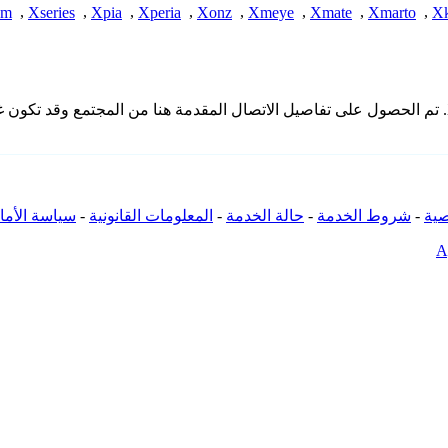
am
,
Xseries
,
Xpia
,
Xperia
,
Xonz
,
Xmeye
,
Xmate
,
Xmarto
,
X
* لا تملك iSpyConnect أي انتماء أو ارتباط أو تجمع مع منتجات Xaimoi. تم الحصول على تفاصيل الاتصال ال
ية
-
شروط الخدمة
-
حالة الخدمة
-
المعلومات القانونية
-
سياسة الأما