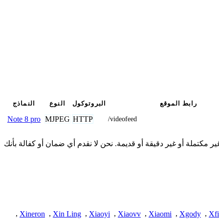
رابط الموقع
البروتوكول
النوع
النماذج
MJPEG
HTTP
Note 8 pro
/videofeed
مقدمة هنا من المجتمع وقد تكون غير مكتملة أو غير دقيقة أو قديمة. نحن لا نقدم أي ضمان أو كفالة بأنك
,
Xineron
,
Xin Ling
,
Xiaoyi
,
Xiaovv
,
Xiaomi
,
Xgody
,
Xfi