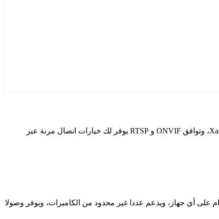
قم بتكوين Xaimoi كاميرات IP الخاصة بك باستخدام Agent DVR. يتضمن برنامج المراقبة المجاني الخاص بنا معالج إعداد مخصص لطرز Xaimoi، وتوافق ONVIF و RTSP يوفر لك خيارات اتصال مرنة عبر
دام على أي جهاز، ويدعم عددا غير محدود من الكاميرات، ويوفر وصولا