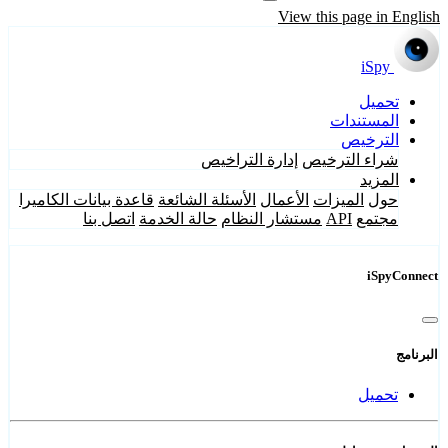
View this page in English
iSpy
تحميل
المستندات
الترخيص
شراء الترخيص
إدارة التراخيص
المزيد
حول
الميزات
الأعمال
الأسئلة الشائعة
قاعدة بيانات الكاميرا
مجتمع
API
مستشار النظام
حالة الخدمة
اتصل بنا
iSpyConnect
البرنامج
تحميل