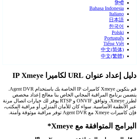
हिन्दी
Bahasa Indonesia
Italiano
日本語
한국어
Polski
Português
Tiếng Việt
中文(简体)
中文(繁體)
دليل إعداد عنوان URL لكاميرا IP Xmeye
قم بتكوين Xmeye كاميرات IP الخاصة بك باستخدام Agent DVR.
يتضمن برنامج المراقبة المجاني الخاص بنا معالج إعداد مخصص
لطرز Xmeye، وتوافق ONVIF و RTSP يوفر لك خيارات اتصال مرنة
عبر الأنظمة الأساسية. سواء كان للأمان المنزلي أو مراقبة المكتب،
فإن كاميرات Xmeye مع Agent DVR توفر مراقبة موثوقة وآمنة.
البرامج المتوافقة مع Xmeye*