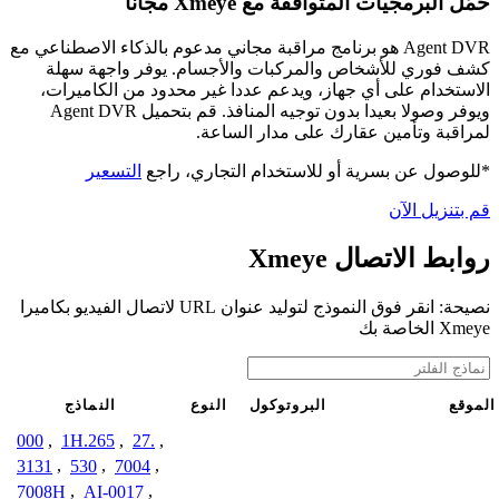
حمّل البرمجيات المتوافقة مع Xmeye مجانًا
Agent DVR هو برنامج مراقبة مجاني مدعوم بالذكاء الاصطناعي مع
كشف فوري للأشخاص والمركبات والأجسام. يوفر واجهة سهلة
الاستخدام على أي جهاز، ويدعم عددا غير محدود من الكاميرات،
ويوفر وصولا بعيدا بدون توجيه المنافذ. قم بتحميل Agent DVR
لمراقبة وتأمين عقارك على مدار الساعة.
*للوصول عن بسرية أو للاستخدام التجاري، راجع
التسعير
قم بتنزيل الآن
روابط الاتصال Xmeye
نصيحة: انقر فوق النموذج لتوليد عنوان URL لاتصال الفيديو بكاميرا
Xmeye الخاصة بك
الموقع
البروتوكول
النوع
النماذج
000
,
1H.265
,
27.
,
3131
,
530
,
7004
,
7008H
,
AI-0017
,