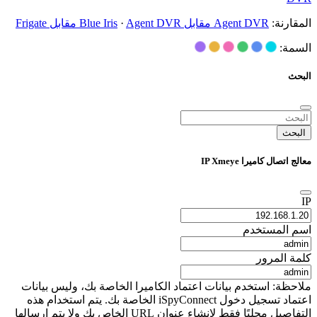
المقارنة:
Agent DVR مقابل Blue Iris
Agent DVR مقابل Frigate
·
السمة:
البحث
البحث
معالج اتصال كاميرا IP Xmeye
IP
اسم المستخدم
كلمة المرور
ملاحظة: استخدم بيانات اعتماد الكاميرا الخاصة بك، وليس بيانات
اعتماد تسجيل دخول iSpyConnect الخاصة بك. يتم استخدام هذه
التفاصيل محليًا فقط لإنشاء عنوان URL الخاص بك ولا يتم إرسالها