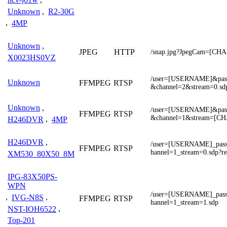
Unknown
,
R2-30G
,
4MP
Unknown
,
JPEG
HTTP
/snap.jpg?JpegCam=[CH
X0023HS0VZ
/user=[USERNAME]&pa
Unknown
FFMPEG
RTSP
&channel=2&stream=0.sdp
Unknown
,
/user=[USERNAME]&pa
FFMPEG
RTSP
&channel=1&stream=[C
H246DVR
,
4MP
H246DVR
,
/user=[USERNAME]_pa
FFMPEG
RTSP
hannel=1_stream=0.sdp?re
XM530_80X50_8M
IPG-83X50PS-
WPN
/user=[USERNAME]_pa
,
IVG-N8S
,
FFMPEG
RTSP
hannel=1_stream=1.sdp
NST-IOH6522
,
Top-201