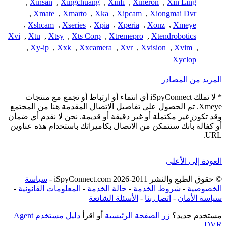
,
Xinsan
,
Xingchuang
,
Xinfi
,
Xineron
,
Xin Ling
,
Xmate
,
Xmarto
,
Xka
,
Xipcam
,
Xiongmai Dvr
,
Xshcam
,
Xseries
,
Xpia
,
Xperia
,
Xonz
,
Xmeye
Xvi
,
Xtu
,
Xtsy
,
Xts Corp
,
Xtremepro
,
Xtendrobotics
,
Xy-ip
,
Xxk
,
Xxcamera
,
Xvr
,
Xvision
,
Xvim
,
Xyclop
المزيد من المصادر
* لا تملك iSpyConnect أي انتماء أو ارتباط أو تجمع مع منتجات
Xmeye. تم الحصول على تفاصيل الاتصال المقدمة هنا من المجتمع
وقد تكون غير مكتملة أو غير دقيقة أو قديمة. نحن لا نقدم أي ضمان
أو كفالة بأنك ستتمكن من الاتصال بكاميراتك باستخدام هذه عناوين
URL.
العودة إلى الأعلى
© حقوق الطبع والنشر 2011-2026 iSpyConnect.com -
سياسة
الخصوصية
-
شروط الخدمة
-
حالة الخدمة
-
المعلومات القانونية
-
سياسة الأمان
-
اتصل بنا
-
الأسئلة الشائعة
مستخدم جديد؟
زر الصفحة الرئيسية
أو اقرأ
دليل مستخدم Agent
DVR