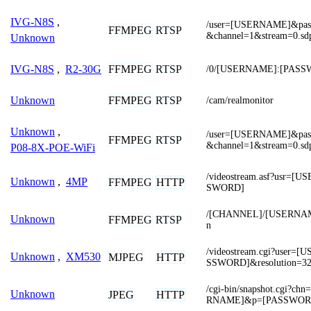
IVG-N8S
,
/user=[USERNAME]&pa
FFMPEG
RTSP
&channel=1&stream=0.sd
Unknown
FFMPEG
RTSP
IVG-N8S
,
R2-30G
/0/[USERNAME]:[PASS
FFMPEG
RTSP
Unknown
/cam/realmonitor
Unknown
,
/user=[USERNAME]&pa
FFMPEG
RTSP
&channel=1&stream=0.sd
P08-8X-POE-WiFi
/videostream.asf?usr=
Unknown
,
4MP
FFMPEG
HTTP
SWORD]
/[CHANNEL]/[USERNAM
Unknown
FFMPEG
RTSP
n
/videostream.cgi?user
Unknown
,
XM530
MJPEG
HTTP
SSWORD]&resolution=32
/cgi-bin/snapshot.cgi?
Unknown
JPEG
HTTP
RNAME]&p=[PASSWOR