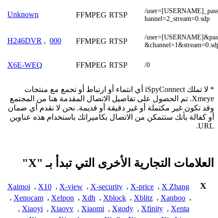
/user=[USERNAME]_pa
Unknown
FFMPEG
RTSP
hannel=2_stream=0.sdp
/user=[USERNAME]&pa
H246DVR
,
000
FFMPEG
RTSP
&channel=1&stream=0.sdp
FFMPEG
RTSP
X6E-WEQ
/0
* لا تملك iSpyConnect أي انتماء أو ارتباط أو تجمع مع منتجات
Xmeye. تم الحصول على تفاصيل الاتصال المقدمة هنا من المجتمع
وقد تكون غير مكتملة أو غير دقيقة أو قديمة. نحن لا نقدم أي ضمان
أو كفالة بأنك ستتمكن من الاتصال بكاميراتك باستخدام هذه عناوين
URL.
العلامات التجارية الأخرى التي تبدأ بـ "X"
X
Xaimoi
,
X10
,
X-view
,
X-security
,
X-price
,
X Zhang
,
Xenocam
,
Xelpon
,
Xdh
,
Xblock
,
Xblitz
,
Xanboo
,
,
Xiaoyi
,
Xiaovv
,
Xiaomi
,
Xgody
,
Xfinity
,
Xenta