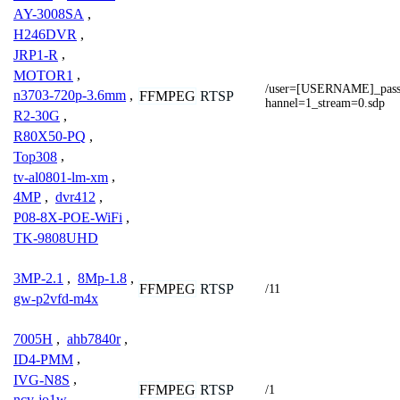
AY-3008SA
,
H246DVR
,
JRP1-R
,
MOTOR1
,
/user=[USERNAME]_pa
n3703-720p-3.6mm
,
FFMPEG
RTSP
hannel=1_stream=0.sdp
R2-30G
,
R80X50-PQ
,
Top308
,
tv-al0801-lm-xm
,
4MP
,
dvr412
,
P08-8X-POE-WiFi
,
TK-9808UHD
3MP-2.1
,
8Mp-1.8
,
FFMPEG
RTSP
/11
gw-p2vfd-m4x
7005H
,
ahb7840r
,
ID4-PMM
,
IVG-N8S
,
FFMPEG
RTSP
/1
ncv-jo1w
,