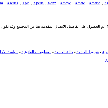
am
,
Xseries
,
Xpia
,
Xperia
,
Xonz
,
Xmeye
,
Xmate
,
Xmarto
,
X
* لا تملك iSpyConnect أي انتماء أو ارتباط أو تجمع مع منتجات Xineron. تم الحصول على تفاصيل الاتصال ال
ية
-
شروط الخدمة
-
حالة الخدمة
-
المعلومات القانونية
-
سياسة الأما