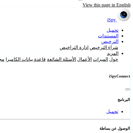
View this page in English
iSpy
تحميل
المستندات
الترخيص
شراء الترخيص
إدارة التراخيص
المزيد
حول
الميزات
الأعمال
الأسئلة الشائعة
قاعدة بيانات الكاميرا
مج
iSpyConnect
البرنامج
تحميل
الوصول عن بساطة