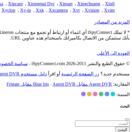
ka
,
Xipcam
,
Xiongmai Dvr
,
Xinsan
,
Xingchuang
,
Xinfi
Xyclop
,
Xy-ip
,
Xxk
,
Xxcamera
,
Xvr
,
Xvision
,
Xvim
المزيد من المصادر
بأنك ستتمكن من الاتصال بكاميراتك باستخدام هذه عناوين URL.
العودة إلى الأعلى
© حقوق الطبع والنشر 2011-2026 iSpyConnect.com -
سياسة الخصوص
مستخدم جديد؟
زر الصفحة الرئيسية
أو اقرأ
دليل مستخدم Agent DVR
المقارنة:
Agent DVR مقابل Blue Iris
Agent DVR مقابل Frigate
·
السمة:
البحث
البحث