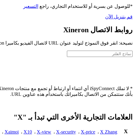
*للوصول عن بسرية أو للاستخدام التجاري، راجع
التسعير
قم بتنزيل الآن
روابط الاتصال Xineron
نصيحة: انقر فوق النموذج لتوليد عنوان URL لاتصال الفيديو بكاميرا Xineron الخاصة بك
بأنك ستتمكن من الاتصال بكاميراتك باستخدام هذه عناوين URL.
العلامات التجارية الأخرى التي تبدأ بـ "X"
X
,
Xaimoi
,
X10
,
X-view
,
X-security
,
X-price
,
X Zhang