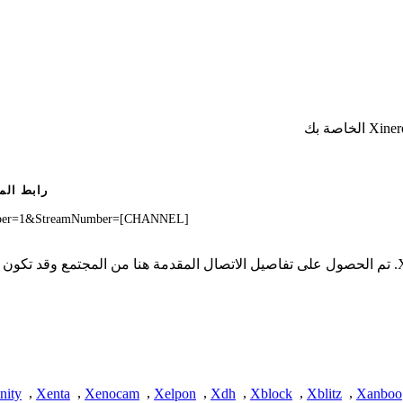
رابط الم
Number=1&StreamNumber=[CHANNEL]
* لا تملك iSpyConnect أي انتماء أو ارتباط أو تجمع مع منتجات Xineron. تم الحصول على تفاصيل الاتصال ال
nity
,
Xenta
,
Xenocam
,
Xelpon
,
Xdh
,
Xblock
,
Xblitz
,
Xanboo