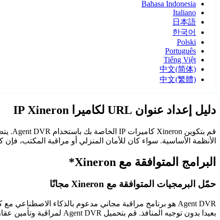
Bahasa Indonesia
Italiano
日本語
한국어
Polski
Português
Tiếng Việt
中文(简体)
中文(繁體)
دليل إعداد عنوان URL لكاميرا IP Xineron
الأنظمة الأساسية. سواء كان للأمان المنزلي أو مراقبة المكتب، فإن كاميرات Xineron مع Agent DVR توفر مراقبة م
البرامج المتوافقة مع Xineron*
حمّل البرمجيات المتوافقة مع Xineron مجانًا
Agent DVR هو برنامج مراقبة مجاني مدعوم بالذكاء الاصطن
بعيدا بدون توجيه المنافذ. قم بتحميل Agent DVR لمراقبة وتأمين عقارك على مدار الساعة.