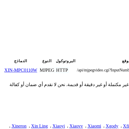
وقع
البروتوكول
النوع
النماذج
MJPEG
HTTP
XIN-MPC0110W
/api/mjpegvideo.cgi?Input
مقدمة هنا من المجتمع وقد تكون غير مكتملة أو غير دقيقة أو قديمة. نحن لا نقدم أي ضمان أو كفالة
,
Xineron
,
Xin Ling
,
Xiaoyi
,
Xiaovv
,
Xiaomi
,
Xgody
,
Xfi