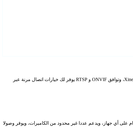
قم بتكوين Xineron كاميرات IP الخاصة بك باستخدام Agent DVR. يتضمن برنامج المراقبة المجاني الخاص بنا معالج إعداد مخصص لطرز Xineron، وتوافق ONVIF و RTSP يوفر لك خيارات اتصال مرنة عبر
دام على أي جهاز، ويدعم عددا غير محدود من الكاميرات، ويوفر وصولا