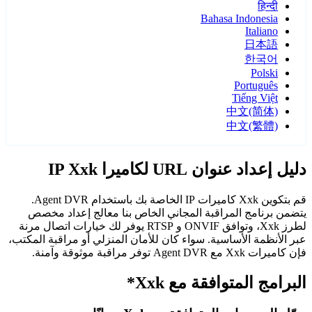
हिन्दी
Bahasa Indonesia
Italiano
日本語
한국어
Polski
Português
Tiếng Việt
中文(简体)
中文(繁體)
دليل إعداد عنوان URL لكاميرا IP Xxk
قم بتكوين Xxk كاميرات IP الخاصة بك باستخدام Agent DVR.
يتضمن برنامج المراقبة المجاني الخاص بنا معالج إعداد مخصص
لطرز Xxk، وتوافق ONVIF و RTSP يوفر لك خيارات اتصال مرنة
عبر الأنظمة الأساسية. سواء كان للأمان المنزلي أو مراقبة المكتب،
فإن كاميرات Xxk مع Agent DVR توفر مراقبة موثوقة وآمنة.
البرامج المتوافقة مع Xxk*