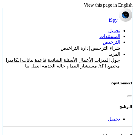
View this page in English
iSpy
تحميل
المستندات
الترخيص
شراء الترخيص
إدارة التراخيص
المزيد
حول
الميزات
الأعمال
الأسئلة الشائعة
قاعدة بيانات الكاميرا
مجتمع
API
مستشار النظام
حالة الخدمة
اتصل بنا
iSpyConnect
البرنامج
تحميل