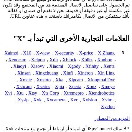
تم الحصول على تفاصيل الاتصال المقدمة هنا من المجتمع وقد تكون
غير مكتملة أو غير دقيقة أو قديمة. نحن لا نقدم أي ضمان أو كفالة
بأنك ستتمكن من الاتصال بكاميراتك باستخدام هذه عناوين URL.
العلامات التجارية الأخرى التي تبدأ بـ "X"
X
Xaimoi
,
X10
,
X-view
,
X-security
,
X-price
,
X Zhang
,
Xenocam
,
Xelpon
,
Xdh
,
Xblock
,
Xblitz
,
Xanboo
,
,
Xiaoyi
,
Xiaovv
,
Xiaomi
,
Xgody
,
Xfinity
,
Xenta
,
Xinsan
,
Xingchuang
,
Xinfi
,
Xineron
,
Xin Ling
,
Xmate
,
Xmarto
,
Xka
,
Xipcam
,
Xiongmai Dvr
,
Xshcam
,
Xseries
,
Xpia
,
Xperia
,
Xonz
,
Xmeye
Xvi
,
Xtu
,
Xtsy
,
Xts Corp
,
Xtremepro
,
Xtendrobotics
,
Xy-ip
,
Xxk
,
Xxcamera
,
Xvr
,
Xvision
,
Xvim
,
Xyclop
المزيد من المصادر
* لا تملك iSpyConnect أي انتماء أو ارتباط أو تجمع مع منتجات Xxk.