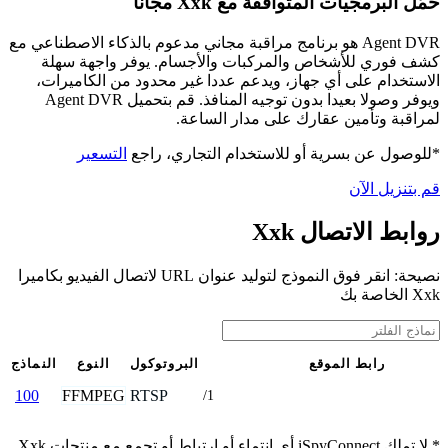
حمّل البرمجيات المتوافقة مع Xxk مجانًا
Agent DVR هو برنامج مراقبة مجاني مدعوم بالذكاء الاصطناعي مع
كشف فوري للأشخاص والمركبات والأجسام. يوفر واجهة سهلة
الاستخدام على أي جهاز، ويدعم عددا غير محدود من الكاميرات،
ويوفر وصولا بعيدا بدون توجيه المنافذ. قم بتحميل Agent DVR
لمراقبة وتأمين عقارك على مدار الساعة.
*للوصول عن بسرية أو للاستخدام التجاري، راجع
التسعير
قم بتنزيل الآن
روابط الاتصال Xxk
نصيحة: انقر فوق النموذج لتوليد عنوان URL لاتصال الفيديو بكاميرا
Xxk الخاصة بك
رابط الموقع
البروتوكول
النوع
النماذج
FFMPEG
RTSP
100
/1
* لا تملك iSpyConnect أي انتماء أو ارتباط أو تجمع مع منتجات Xxk.