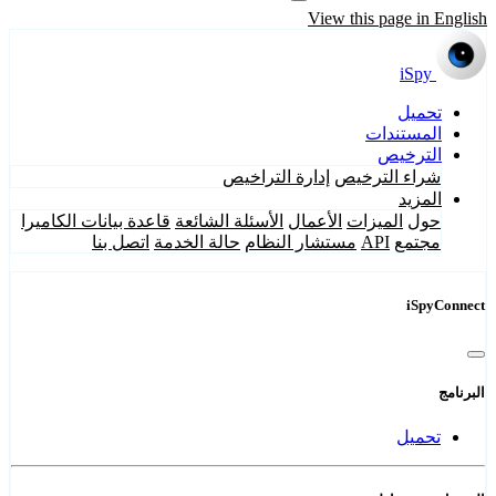
View this page in English
iSpy
تحميل
المستندات
الترخيص
شراء الترخيص
إدارة التراخيص
المزيد
حول
الميزات
الأعمال
الأسئلة الشائعة
قاعدة بيانات الكاميرا
مجتمع
API
مستشار النظام
حالة الخدمة
اتصل بنا
iSpyConnect
البرنامج
تحميل