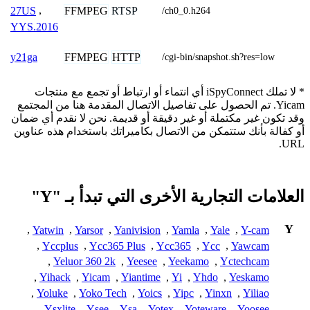
FFMPEG
RTSP
27US
,
/ch0_0.h264
YYS.2016
FFMPEG
HTTP
y21ga
/cgi-bin/snapshot.sh?res=low
* لا تملك iSpyConnect أي انتماء أو ارتباط أو تجمع مع منتجات
Yicam. تم الحصول على تفاصيل الاتصال المقدمة هنا من المجتمع
وقد تكون غير مكتملة أو غير دقيقة أو قديمة. نحن لا نقدم أي ضمان
أو كفالة بأنك ستتمكن من الاتصال بكاميراتك باستخدام هذه عناوين
URL.
العلامات التجارية الأخرى التي تبدأ بـ "Y"
Y
,
Yatwin
,
Yarsor
,
Yanivision
,
Yamla
,
Yale
,
Y-cam
,
Yccplus
,
Ycc365 Plus
,
Ycc365
,
Ycc
,
Yawcam
,
Yeluor 360 2k
,
Yeesee
,
Yeekamo
,
Yctechcam
,
Yihack
,
Yicam
,
Yiantime
,
Yi
,
Yhdo
,
Yeskamo
,
Yoluke
,
Yoko Tech
,
Yoics
,
Yipc
,
Yinxn
,
Yiliao
,
Ysxlite
,
Ysee
,
Ysa
,
Yotex
,
Yoteware
,
Yoosee