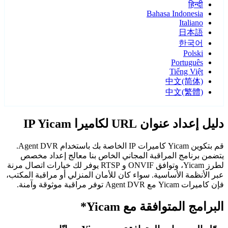
हिन्दी
Bahasa Indonesia
Italiano
日本語
한국어
Polski
Português
Tiếng Việt
中文(简体)
中文(繁體)
دليل إعداد عنوان URL لكاميرا IP Yicam
قم بتكوين Yicam كاميرات IP الخاصة بك باستخدام Agent DVR.
يتضمن برنامج المراقبة المجاني الخاص بنا معالج إعداد مخصص
لطرز Yicam، وتوافق ONVIF و RTSP يوفر لك خيارات اتصال مرنة
عبر الأنظمة الأساسية. سواء كان للأمان المنزلي أو مراقبة المكتب،
فإن كاميرات Yicam مع Agent DVR توفر مراقبة موثوقة وآمنة.
البرامج المتوافقة مع Yicam*