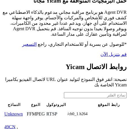
حمّل البرمجيات المتوافقة مع Yicam مجانًا
Agent DVR هو برنامج مراقبة مجاني مدعوم بالذكاء الاصطناعي مع
كشف فوري للأشخاص والمركبات والأجسام. يوفر واجهة سهلة
الاستخدام على أي جهاز، ويدعم عددا غير محدود من الكاميرات،
ويوفر وصولا بعيدا بدون توجيه المنافذ. قم بتحميل Agent DVR
لمراقبة وتأمين عقارك على مدار الساعة.
*للوصول عن بسرية أو للاستخدام التجاري، راجع
التسعير
قم بتنزيل الآن
روابط الاتصال Yicam
نصيحة: انقر فوق النموذج لتوليد عنوان URL لاتصال الفيديو بكاميرا
Yicam الخاصة بك
رابط الموقع
البروتوكول
النوع
النماذج
FFMPEG
RTSP
Unknown
/ch0_1.h264
49CN
,