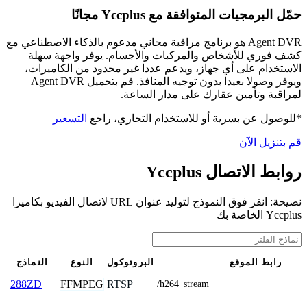
حمّل البرمجيات المتوافقة مع Yccplus مجانًا
Agent DVR هو برنامج مراقبة مجاني مدعوم بالذكاء الاصطناعي مع
كشف فوري للأشخاص والمركبات والأجسام. يوفر واجهة سهلة
الاستخدام على أي جهاز، ويدعم عددا غير محدود من الكاميرات،
ويوفر وصولا بعيدا بدون توجيه المنافذ. قم بتحميل Agent DVR
لمراقبة وتأمين عقارك على مدار الساعة.
*للوصول عن بسرية أو للاستخدام التجاري، راجع
التسعير
قم بتنزيل الآن
روابط الاتصال Yccplus
نصيحة: انقر فوق النموذج لتوليد عنوان URL لاتصال الفيديو بكاميرا
Yccplus الخاصة بك
رابط الموقع
البروتوكول
النوع
النماذج
FFMPEG
RTSP
288ZD
/h264_stream