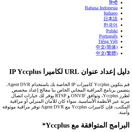
हिन्दी
Bahasa Indonesia
Italiano
日本語
한국어
Polski
Português
Tiếng Việt
中文(简体)
中文(繁體)
دليل إعداد عنوان URL لكاميرا IP Yccplus
قم بتكوين Yccplus كاميرات IP الخاصة بك باستخدام Agent DVR.
يتضمن برنامج المراقبة المجاني الخاص بنا معالج إعداد مخصص
لطرز Yccplus، وتوافق ONVIF و RTSP يوفر لك خيارات اتصال
مرنة عبر الأنظمة الأساسية. سواء كان للأمان المنزلي أو مراقبة
المكتب، فإن كاميرات Yccplus مع Agent DVR توفر مراقبة موثوقة
وآمنة.
البرامج المتوافقة مع Yccplus*