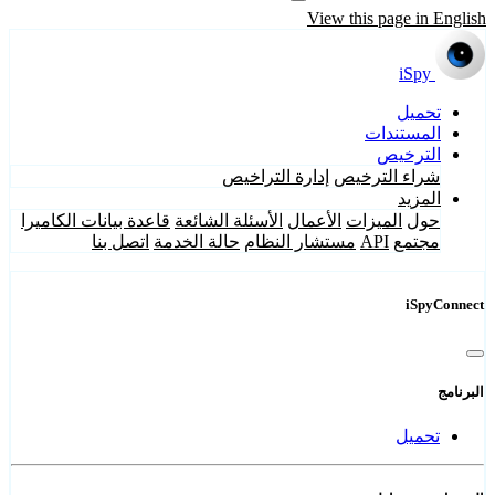
View this page in English
iSpy
تحميل
المستندات
الترخيص
شراء الترخيص
إدارة التراخيص
المزيد
حول
الميزات
الأعمال
الأسئلة الشائعة
قاعدة بيانات الكاميرا
مجتمع
API
مستشار النظام
حالة الخدمة
اتصل بنا
iSpyConnect
البرنامج
تحميل