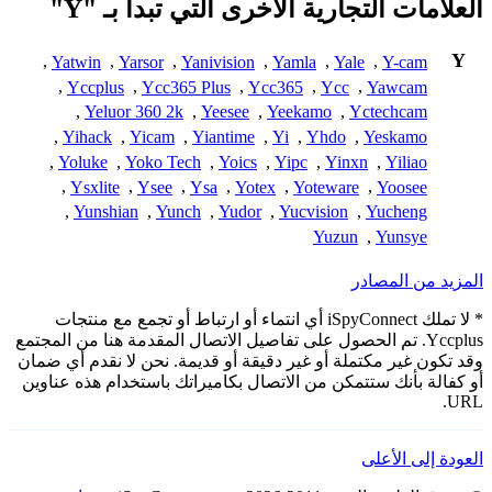
العلامات التجارية الأخرى التي تبدأ بـ "Y"
Y
,
Yatwin
,
Yarsor
,
Yanivision
,
Yamla
,
Yale
,
Y-cam
,
Yccplus
,
Ycc365 Plus
,
Ycc365
,
Ycc
,
Yawcam
,
Yeluor 360 2k
,
Yeesee
,
Yeekamo
,
Yctechcam
,
Yihack
,
Yicam
,
Yiantime
,
Yi
,
Yhdo
,
Yeskamo
,
Yoluke
,
Yoko Tech
,
Yoics
,
Yipc
,
Yinxn
,
Yiliao
,
Ysxlite
,
Ysee
,
Ysa
,
Yotex
,
Yoteware
,
Yoosee
,
Yunshian
,
Yunch
,
Yudor
,
Yucvision
,
Yucheng
Yuzun
,
Yunsye
المزيد من المصادر
* لا تملك iSpyConnect أي انتماء أو ارتباط أو تجمع مع منتجات
Yccplus. تم الحصول على تفاصيل الاتصال المقدمة هنا من المجتمع
وقد تكون غير مكتملة أو غير دقيقة أو قديمة. نحن لا نقدم أي ضمان
أو كفالة بأنك ستتمكن من الاتصال بكاميراتك باستخدام هذه عناوين
URL.
العودة إلى الأعلى