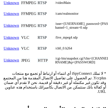
FFMPEG
RTSP
Unknown
/videoMain
FFMPEG
RTSP
Unknown
/cam/realmonitor
/user=[USERNAME]_password=[P
Unknown
FFMPEG
RTSP
hannel=1_stream=0.sdp
VLC
RTSP
Unknown
/live_mpeg4.sdp
VLC
RTSP
Unknown
/ch0_0.h264
/cgi-bin/snapshot.cgi?chn=[CHANN
Unknown
JPEG
HTTP
RNAME]&p=[PASSWORD]
* لا تملك iSpyConnect أي انتماء أو ارتباط أو تجمع مع منتجات
Yccplus. تم الحصول على تفاصيل الاتصال المقدمة هنا من المجتمع
وقد تكون غير مكتملة أو غير دقيقة أو قديمة. نحن لا نقدم أي ضمان
أو كفالة بأنك ستتمكن من الاتصال بكاميراتك باستخدام هذه عناوين
URL.