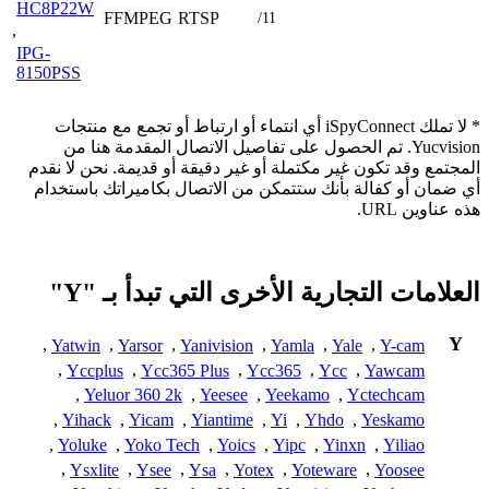
HC8P22W
FFMPEG
RTSP
/11
,
IPG-
8150PSS
* لا تملك iSpyConnect أي انتماء أو ارتباط أو تجمع مع منتجات
Yucvision. تم الحصول على تفاصيل الاتصال المقدمة هنا من
المجتمع وقد تكون غير مكتملة أو غير دقيقة أو قديمة. نحن لا نقدم
أي ضمان أو كفالة بأنك ستتمكن من الاتصال بكاميراتك باستخدام
هذه عناوين URL.
العلامات التجارية الأخرى التي تبدأ بـ "Y"
Y
,
Yatwin
,
Yarsor
,
Yanivision
,
Yamla
,
Yale
,
Y-cam
,
Yccplus
,
Ycc365 Plus
,
Ycc365
,
Ycc
,
Yawcam
,
Yeluor 360 2k
,
Yeesee
,
Yeekamo
,
Yctechcam
,
Yihack
,
Yicam
,
Yiantime
,
Yi
,
Yhdo
,
Yeskamo
,
Yoluke
,
Yoko Tech
,
Yoics
,
Yipc
,
Yinxn
,
Yiliao
,
Ysxlite
,
Ysee
,
Ysa
,
Yotex
,
Yoteware
,
Yoosee