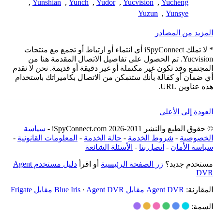
,
Yunshian
,
Yunch
,
Yudor
,
Yucvision
,
Yucheng
Yuzun
,
Yunsye
المزيد من المصادر
* لا تملك iSpyConnect أي انتماء أو ارتباط أو تجمع مع منتجات
Yucvision. تم الحصول على تفاصيل الاتصال المقدمة هنا من
المجتمع وقد تكون غير مكتملة أو غير دقيقة أو قديمة. نحن لا نقدم
أي ضمان أو كفالة بأنك ستتمكن من الاتصال بكاميراتك باستخدام
هذه عناوين URL.
العودة إلى الأعلى
© حقوق الطبع والنشر 2011-2026 iSpyConnect.com -
سياسة
الخصوصية
-
شروط الخدمة
-
حالة الخدمة
-
المعلومات القانونية
-
سياسة الأمان
-
اتصل بنا
-
الأسئلة الشائعة
مستخدم جديد؟
زر الصفحة الرئيسية
أو اقرأ
دليل مستخدم Agent
DVR
المقارنة:
Agent DVR مقابل Blue Iris
Agent DVR مقابل Frigate
·
السمة: