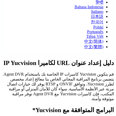
हिन्दी
Bahasa Indonesia
Italiano
日本語
한국어
Polski
Português
Tiếng Việt
中文(简体)
中文(繁體)
دليل إعداد عنوان URL لكاميرا IP Yucvision
قم بتكوين Yucvision كاميرات IP الخاصة بك باستخدام Agent DVR.
يتضمن برنامج المراقبة المجاني الخاص بنا معالج إعداد مخصص
لطرز Yucvision، وتوافق ONVIF و RTSP يوفر لك خيارات اتصال
مرنة عبر الأنظمة الأساسية. سواء كان للأمان المنزلي أو مراقبة
المكتب، فإن كاميرات Yucvision مع Agent DVR توفر مراقبة
موثوقة وآمنة.
البرامج المتوافقة مع Yucvision*