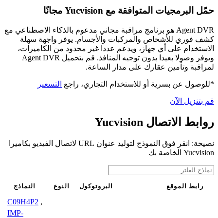
حمّل البرمجيات المتوافقة مع Yucvision مجانًا
Agent DVR هو برنامج مراقبة مجاني مدعوم بالذكاء الاصطناعي مع
كشف فوري للأشخاص والمركبات والأجسام. يوفر واجهة سهلة
الاستخدام على أي جهاز، ويدعم عددا غير محدود من الكاميرات،
ويوفر وصولا بعيدا بدون توجيه المنافذ. قم بتحميل Agent DVR
لمراقبة وتأمين عقارك على مدار الساعة.
*للوصول عن بسرية أو للاستخدام التجاري، راجع
التسعير
قم بتنزيل الآن
روابط الاتصال Yucvision
نصيحة: انقر فوق النموذج لتوليد عنوان URL لاتصال الفيديو بكاميرا
Yucvision الخاصة بك
رابط الموقع
البروتوكول
النوع
النماذج
C09H4P2
,
IMP-