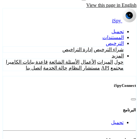
View this page in English
iSpy
تحميل
المستندات
الترخيص
شراء الترخيص
إدارة التراخيص
المزيد
حول
الميزات
الأعمال
الأسئلة الشائعة
قاعدة بيانات الكاميرا
مجتمع
API
مستشار النظام
حالة الخدمة
اتصل بنا
iSpyConnect
البرنامج
تحميل