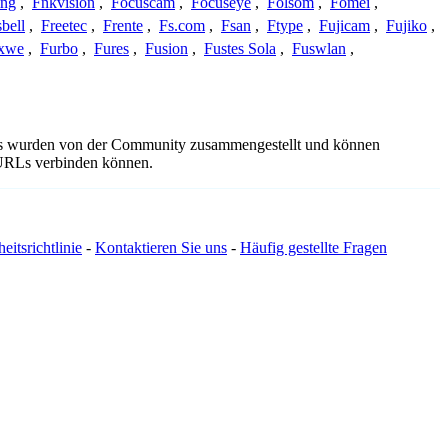
ing
,
Fnkvision
,
Focuscam
,
Focuseye
,
Folsom
,
Fomei
,
bell
,
Freetec
,
Frente
,
Fs.com
,
Fsan
,
Ftype
,
Fujicam
,
Fujiko
,
xwe
,
Furbo
,
Fures
,
Fusion
,
Fustes Sola
,
Fuswlan
,
ails wurden von der Community zusammengestellt und können
e URLs verbinden können.
eitsrichtlinie
-
Kontaktieren Sie uns
-
Häufig gestellte Fragen