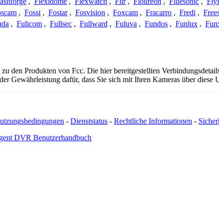
lashforge
,
Flexidome
,
Flexwatch
,
Flir
,
Floureon
,
Fluesonic
,
Fly
oscam
,
Fossi
,
Fostar
,
Fosvision
,
Foxcam
,
Fracarro
,
Fredi
,
Frees
uda
,
Fulicom
,
Fullsec
,
Fullward
,
Fuluva
,
Fundos
,
Funlux
,
Fun
 zu den Produkten von Fcc. Die hier bereitgestellten Verbindungsdet
 oder Gewährleistung dafür, dass Sie sich mit Ihren Kameras über dies
utzungsbedingungen
-
Dienststatus
-
Rechtliche Informationen
-
Sicherh
gent DVR Benutzerhandbuch