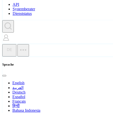
API
Systemberater
Dienststatus
DE
Sprache
English
العربية
Deutsch
Español
Français
हिन्दी
Bahasa Indonesia