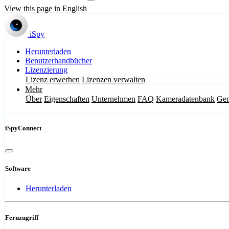
View this page in English
iSpy
Herunterladen
Benutzerhandbücher
Lizenzierung
Lizenz erwerben
Lizenzen verwalten
Mehr
Über
Eigenschaften
Unternehmen
FAQ
Kameradatenbank
Gem
iSpyConnect
Software
Herunterladen
Fernzugriff