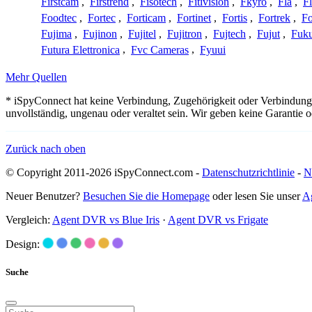
Firstcam
,
Firstrend
,
Fisotech
,
Fitivision
,
Fkyro
,
Fla
,
F
Foodtec
,
Fortec
,
Forticam
,
Fortinet
,
Fortis
,
Fortrek
,
F
Fujima
,
Fujinon
,
Fujitel
,
Fujitron
,
Fujtech
,
Fujut
,
Fuk
Futura Elettronica
,
Fvc Cameras
,
Fyuui
Mehr Quellen
* iSpyConnect hat keine Verbindung, Zugehörigkeit oder Verbindung
unvollständig, ungenau oder veraltet sein. Wir geben keine Garantie
Zurück nach oben
© Copyright 2011-2026 iSpyConnect.com -
Datenschutzrichtlinie
-
N
Neuer Benutzer?
Besuchen Sie die Homepage
oder lesen Sie unser
A
Vergleich:
Agent DVR vs Blue Iris
·
Agent DVR vs Frigate
Design:
Suche