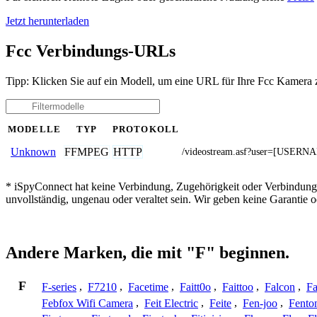
Jetzt herunterladen
Fcc Verbindungs-URLs
Tipp: Klicken Sie auf ein Modell, um eine URL für Ihre Fcc Kamera 
MODELLE
TYP
PROTOKOLL
FFMPEG
HTTP
Unknown
/videostream.asf?user=[USE
* iSpyConnect hat keine Verbindung, Zugehörigkeit oder Verbindung
unvollständig, ungenau oder veraltet sein. Wir geben keine Garantie
Andere Marken, die mit "F" beginnen.
F
F-series
,
F7210
,
Facetime
,
Faitt0o
,
Faittoo
,
Falcon
,
Fa
Febfox Wifi Camera
,
Feit Electric
,
Feite
,
Fen-joo
,
Fento