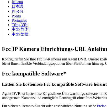
Italiano
日本語
한국어
Polski
Português
Tiếng Việt
中文(简体)
中文(繁體)
Fcc IP Kamera Einrichtungs-URL Anleitu
Konfigurieren Sie Ihre Fcc IP-Kameras mit Agent DVR. Unsere koste
bietet Ihnen flexible Verbindungsoptionen über Plattformen hinweg
Fcc kompatible Software*
Laden Sie kostenlose Fcc kompatible Software herunt
Agent DVR ist kostenlose KI-gestützte Überwachungssoftware mit Ech
unbegrenzte Kameras und ermöglicht Fernzugriff ohne Port-Weiterle
Für sicheren Remote-Zugriff oder geschäftliche Nutzung siehe
Preise