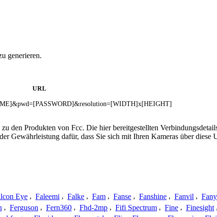
zu generieren.
URL
RNAME]&pwd=[PASSWORD]&resolution=[WIDTH]x[HEIGHT]
 zu den Produkten von Fcc. Die hier bereitgestellten Verbindungsdet
 oder Gewährleistung dafür, dass Sie sich mit Ihren Kameras über dies
lcon Eye
,
Faleemi
,
Falke
,
Fam
,
Fanse
,
Fanshine
,
Fanvil
,
Fany
n
,
Ferguson
,
Fern360
,
Fhd-2mp
,
Fifi Spectrum
,
Fine
,
Finesight