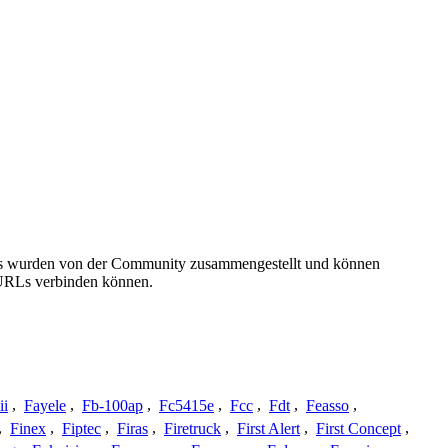
ails wurden von der Community zusammengestellt und können
e URLs verbinden können.
ii
,
Fayele
,
Fb-100ap
,
Fc5415e
,
Fcc
,
Fdt
,
Feasso
,
,
Finex
,
Fiptec
,
Firas
,
Firetruck
,
First Alert
,
First Concept
,