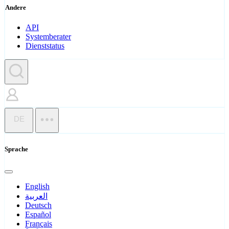
Andere
API
Systemberater
Dienststatus
DE
Sprache
English
العربية
Deutsch
Español
Français