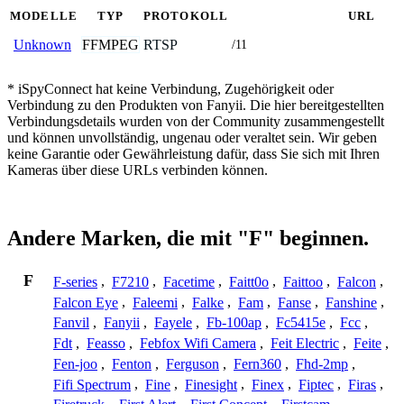
MODELLE
TYP
PROTOKOLL
URL
FFMPEG
RTSP
Unknown
/11
* iSpyConnect hat keine Verbindung, Zugehörigkeit oder
Verbindung zu den Produkten von Fanyii. Die hier bereitgestellten
Verbindungsdetails wurden von der Community zusammengestellt
und können unvollständig, ungenau oder veraltet sein. Wir geben
keine Garantie oder Gewährleistung dafür, dass Sie sich mit Ihren
Kameras über diese URLs verbinden können.
Andere Marken, die mit "F" beginnen.
F
F-series
,
F7210
,
Facetime
,
Faitt0o
,
Faittoo
,
Falcon
,
Falcon Eye
,
Faleemi
,
Falke
,
Fam
,
Fanse
,
Fanshine
,
Fanvil
,
Fanyii
,
Fayele
,
Fb-100ap
,
Fc5415e
,
Fcc
,
Fdt
,
Feasso
,
Febfox Wifi Camera
,
Feit Electric
,
Feite
,
Fen-joo
,
Fenton
,
Ferguson
,
Fern360
,
Fhd-2mp
,
Fifi Spectrum
,
Fine
,
Finesight
,
Finex
,
Fiptec
,
Firas
,