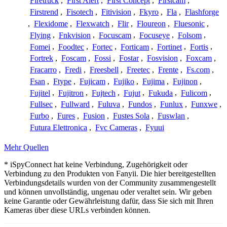
Firetruck
,
First Alert
,
First Concept
,
Firstcam
,
Firstrend
,
Fisotech
,
Fitivision
,
Fkyro
,
Fla
,
Flashforge
,
Flexidome
,
Flexwatch
,
Flir
,
Floureon
,
Fluesonic
,
Flying
,
Fnkvision
,
Focuscam
,
Focuseye
,
Folsom
,
Fomei
,
Foodtec
,
Fortec
,
Forticam
,
Fortinet
,
Fortis
,
Fortrek
,
Foscam
,
Fossi
,
Fostar
,
Fosvision
,
Foxcam
,
Fracarro
,
Fredi
,
Freesbell
,
Freetec
,
Frente
,
Fs.com
,
Fsan
,
Ftype
,
Fujicam
,
Fujiko
,
Fujima
,
Fujinon
,
Fujitel
,
Fujitron
,
Fujtech
,
Fujut
,
Fukuda
,
Fulicom
,
Fullsec
,
Fullward
,
Fuluva
,
Fundos
,
Funlux
,
Funxwe
,
Furbo
,
Fures
,
Fusion
,
Fustes Sola
,
Fuswlan
,
Futura Elettronica
,
Fvc Cameras
,
Fyuui
Mehr Quellen
* iSpyConnect hat keine Verbindung, Zugehörigkeit oder
Verbindung zu den Produkten von Fanyii. Die hier bereitgestellten
Verbindungsdetails wurden von der Community zusammengestellt
und können unvollständig, ungenau oder veraltet sein. Wir geben
keine Garantie oder Gewährleistung dafür, dass Sie sich mit Ihren
Kameras über diese URLs verbinden können.