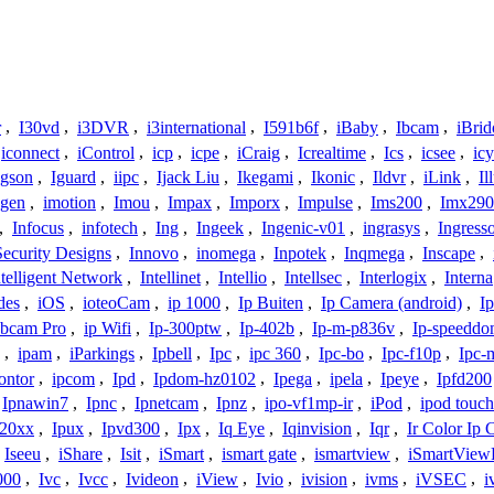
r
,
I30vd
,
i3DVR
,
i3international
,
I591b6f
,
iBaby
,
Ibcam
,
iBrid
iconnect
,
iControl
,
icp
,
icpe
,
iCraig
,
Icrealtime
,
Ics
,
icsee
,
ic
Igson
,
Iguard
,
iipc
,
Ijack Liu
,
Ikegami
,
Ikonic
,
Ildvr
,
iLink
,
Il
gen
,
imotion
,
Imou
,
Impax
,
Imporx
,
Impulse
,
Ims200
,
Imx290
,
Infocus
,
infotech
,
Ing
,
Ingeek
,
Ingenic-v01
,
ingrasys
,
Ingress
Security Designs
,
Innovo
,
inomega
,
Inpotek
,
Inqmega
,
Inscape
,
ntelligent Network
,
Intellinet
,
Intellio
,
Intellsec
,
Interlogix
,
Interna
des
,
iOS
,
ioteoCam
,
ip 1000
,
Ip Buiten
,
Ip Camera (android)
,
Ip
bcam Pro
,
ip Wifi
,
Ip-300ptw
,
Ip-402b
,
Ip-m-p836v
,
Ip-speedd
,
ipam
,
iParkings
,
Ipbell
,
Ipc
,
ipc 360
,
Ipc-bo
,
Ipc-f10p
,
Ipc-
ontor
,
ipcom
,
Ipd
,
Ipdom-hz0102
,
Ipega
,
ipela
,
Ipeye
,
Ipfd200
Ipnawin7
,
Ipnc
,
Ipnetcam
,
Ipnz
,
ipo-vf1mp-ir
,
iPod
,
ipod touch
h20xx
,
Ipux
,
Ipvd300
,
Ipx
,
Iq Eye
,
Iqinvision
,
Iqr
,
Ir Color Ip
Iseeu
,
iShare
,
Isit
,
iSmart
,
ismart gate
,
ismartview
,
iSmartView
000
,
Ivc
,
Ivcc
,
Ivideon
,
iView
,
Ivio
,
ivision
,
ivms
,
iVSEC
,
i