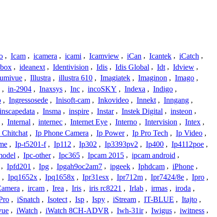
o
,
Icam
,
icamera
,
icami
,
Icamview
,
iCan
,
Icantek
,
iCatch
,
ybox
,
ideanext
,
Identivision
,
Idis
,
Idis Global
,
Idt
,
Idview
,
lumivue
,
Illustra
,
illustra 610
,
Imagiatek
,
Imaginon
,
Imago
,
,
in-2904
,
Inaxsys
,
Inc
,
incoSKY
,
Indexa
,
Indigo
,
o
,
Ingressosede
,
Inisoft-cam
,
Inkovideo
,
Innekt
,
Inngang
,
inscapedata
,
Insma
,
inspire
,
Instar
,
Instek Digital
,
insteon
,
,
Internal
,
internec
,
Internet Eye
,
Interno
,
Intervision
,
Intex
,
 Chitchat
,
Ip Phone Camera
,
Ip Power
,
Ip Pro Tech
,
Ip Video
,
ome
,
Ip-t5201-f
,
Ip112
,
Ip302
,
Ip3393pv2
,
Ip400
,
Ip4112poe
,
model
,
Ipc-other
,
Ipc365
,
Ipcam 2015
,
ipcam android
,
,
Ipfd201
,
Ipg
,
Ipgah9oc2am7
,
ipgeek
,
Iphdcam
,
iPhone
,
,
Ipq1652x
,
Ipq1658x
,
Ipr31esx
,
Ipr712m
,
Ipr7424/8e
,
Ipro
,
 Camera
,
ircam
,
Irea
,
Iris
,
iris rc8221
,
Irlab
,
irmas
,
iroda
,
Pro
,
iSnatch
,
Isotect
,
Isp
,
Ispy
,
iStream
,
IT-BLUE
,
Itajto
,
vue
,
iWatch
,
iWatch 8CH-ADVR
,
Iwh-31ir
,
Iwigus
,
iwitness
,