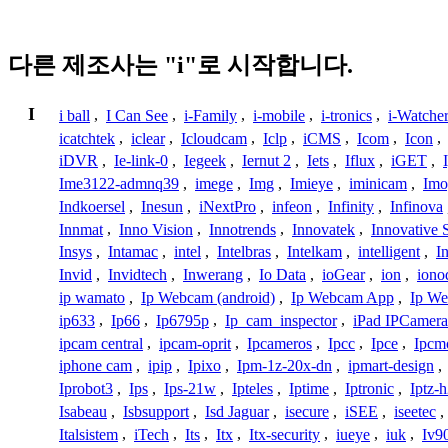
다른 제조사는 "i"로 시작합니다.
I
i ball
,
I Can See
,
i-Family
,
i-mobile
,
i-tronics
,
i-Watche
icatchtek
,
iclear
,
Icloudcam
,
Iclp
,
iCMS
,
Icom
,
Icon
,
iDVR
,
Ie-link-0
,
Iegeek
,
Iernut 2
,
Iets
,
Iflux
,
iGET
,
Ime3122-admnq39
,
imege
,
Img
,
Imieye
,
iminicam
,
Imo
Indkoersel
,
Inesun
,
iNextPro
,
infeon
,
Infinity
,
Infinova
Innmat
,
Inno Vision
,
Innotrends
,
Innovatek
,
Innovative 
Insys
,
Intamac
,
intel
,
Intelbras
,
Intelkam
,
intelligent
,
I
Invid
,
Invidtech
,
Inwerang
,
Io Data
,
ioGear
,
ion
,
iono
ip wamato
,
Ip Webcam (android)
,
Ip Webcam App
,
Ip We
ip633
,
Ip66
,
Ip6795p
,
Ip_cam_inspector
,
iPad IPCamera
ipcam central
,
ipcam-oprit
,
Ipcameros
,
Ipcc
,
Ipce
,
Ipcm
iphone cam
,
ipip
,
Ipixo
,
Ipm-1z-20x-dn
,
ipmart-design
,
Iprobot3
,
Ips
,
Ips-21w
,
Ipteles
,
Iptime
,
Iptronic
,
Iptz-
Isabeau
,
Isbsupport
,
Isd Jaguar
,
isecure
,
iSEE
,
iseetec
,
Italsistem
,
iTech
,
Its
,
Itx
,
Itx-security
,
iueye
,
iuk
,
Iv9