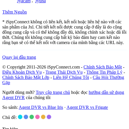
Jyacam
,
Jyuha
Thêm Nguồn
* iSpyConnect không có liên kết, kết nối hoặc liên hệ nào với các
sản phẩm của Jxl. Chi tiết kết nối được cung cấp ở đây là do cộng
đồng cung cấp và có thể không đầy đủ, không chính xác hoặc đã lỗi
thời. Chúng tôi không cung cấp bất kỳ bảo đảm hay cam kết nào
rằng bạn sẽ có thể kết nối với camera của mình bằng các URL này.
Quay lại đầu trang
© Copyright 2011-2026 iSpyConnect.com -
Chính Sách Bảo Mật
-
Điều Khoản Dịch Vụ
-
Trạng Thái Dịch Vụ
-
Thông Tin Pháp Lý
-
Chính Sách Bảo Mật Lớp
-
Liên Hệ Chúng Tôi
-
Câu Hỏi Thường
Gặp
Người dùng mới?
Truy cập trang chủ
hoặc đọc
hướng dẫn sử dụng
Agent DVR
của chúng tôi
So sánh:
Agent DVR vs Blue Iris
·
Agent DVR vs Frigate
Chủ đề:
Tìm kiếm