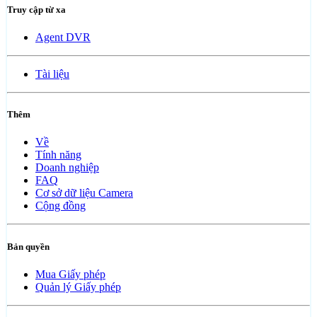
Truy cập từ xa
Agent DVR
Tài liệu
Thêm
Về
Tính năng
Doanh nghiệp
FAQ
Cơ sở dữ liệu Camera
Cộng đồng
Bản quyền
Mua Giấy phép
Quản lý Giấy phép