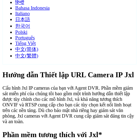
हिन्दी
Bahasa Indonesia
Italiano
日本語
한국어
Polski
Português
Tiếng Việt
中文(简体)
中文(繁體)
Hướng dẫn Thiết lập URL Camera IP Jxl
Cấu hình Jxl IP cameras của bạn với Agent DVR. Phần mềm giám
sát miễn phí của chúng tôi bao gồm một trình hướng dẫn thiết lập
được tùy chỉnh cho các mô hình Jxl, và khả năng tương thích
ONVIF và RTSP cung cấp cho bạn các tùy chọn kết nối linh hoạt
trên các nền tảng. Dù cho bảo mật nhà riêng hay giám sát văn
phòng, Jxl cameras với Agent DVR cung cấp giám sát đáng tin cậy
và an toàn.
Phần mềm tương thích với Jxl*