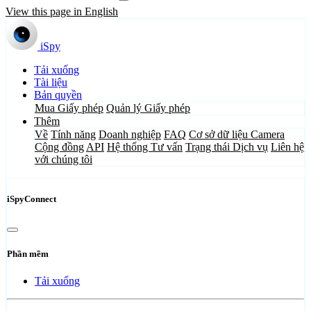
View this page in English
iSpy
Tải xuống
Tài liệu
Bản quyền
Mua Giấy phép
Quản lý Giấy phép
Thêm
Về
Tính năng
Doanh nghiệp
FAQ
Cơ sở dữ liệu Camera
Cộng đồng
API
Hệ thống Tư vấn
Trạng thái Dịch vụ
Liên hệ
với chúng tôi
iSpyConnect
Phần mềm
Tải xuống