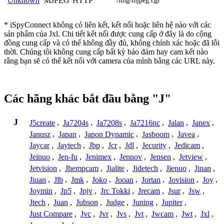
MJPEG
HTTP
Unknown
/img/mjpeg.cgi
* iSpyConnect không có liên kết, kết nối hoặc liên hệ nào với các
sản phẩm của Jxl. Chi tiết kết nối được cung cấp ở đây là do cộng
đồng cung cấp và có thể không đầy đủ, không chính xác hoặc đã lỗi
thời. Chúng tôi không cung cấp bất kỳ bảo đảm hay cam kết nào
rằng bạn sẽ có thể kết nối với camera của mình bằng các URL này.
Các hãng khác bắt đầu bằng "J"
J
J5create
,
Ja7204s
,
Ja7208s
,
Ja7216nc
,
Jalan
,
Janex
,
Janusz
,
Japan
,
Japon Dynamic
,
Jasboom
,
Javea
,
Jaycar
,
Jaytech
,
Jbp
,
Jcr
,
Jdl
,
Jecurity
,
Jedicam
,
Jeinuo
,
Jen-fu
,
Jenimex
,
Jennov
,
Jensen
,
Jetview
,
Jetvision
,
Jhempcam
,
Jialite
,
Jidetech
,
Jienuo
,
Jinan
,
Jiuan
,
Jlb
,
Jmk
,
Joko
,
Jooan
,
Jortan
,
Jovision
,
Joy
,
Joymin
,
Jp5
,
Jpjv
,
Jrc Tokki
,
Jrecam
,
Jsur
,
Jsw
,
Jtech
,
Juan
,
Jubson
,
Judge
,
Juning
,
Jupiter
,
Just Compare
,
Jvc
,
Jvr
,
Jvs
,
Jvt
,
Jwcam
,
Jwt
,
Jxl
,