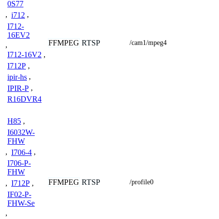
0S77
,
i712
,
I712-
16EV2
FFMPEG
RTSP
/cam1/mpeg4
,
I712-16V2
,
I712P
,
ipir-hs
,
IPIR-P
,
R16DVR4
H85
,
I6032W-
FHW
,
I706-4
,
I706-P-
FHW
FFMPEG
RTSP
/profile0
,
I712P
,
IF02-P-
FHW-Se
,