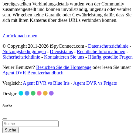
bereitgestellten Verbindungsdetails wurden von der Community
zusammengestellt und können unvollständig, ungenau oder veraltet
sein. Wir geben keine Garantie oder Gewährleistung dafür, dass Sie
sich mit Ihren Kameras über diese URLs verbinden können.
Zurück nach oben
© Copyright 2011-2026 iSpyConnect.com -
Datenschutzrichtlinie
-
Nutzungsbedingungen
-
Dienststatus
-
Rechtliche Informationen
-
Sicherheitsrichtlinie
-
Kontaktieren Sie uns
-
Häufig gestellte Fragen
Neuer Benutzer?
Besuchen Sie die Homepage
oder lesen Sie unser
Agent DVR Benutzerhandbuch
Vergleich:
Agent DVR vs Blue Iris
·
Agent DVR vs Frigate
Design:
Suche
Suche