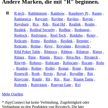
Andere Marken, die mit "R" beginnen.
R
R-tech
,
Rabbitstorm
,
Rainbow
,
Raspberry Pi
,
Raster
,
Ratingsecu
,
Raycam
,
Rayline
,
Raylios
,
Raynic
,
Raysharp
,
Rca
,
Rds
,
Real Hd
,
Realink
,
Realm
,
Realtek
,
Redleaf Security
,
Redline
,
Redragon
,
Redrock
,
Redvision
,
Reel Tech
,
Reidubo
,
Reigy
,
Relicam
,
Remo
,
Reobiux
,
Reolink
,
Repotec
,
Reticam
,
Retina
,
Revo
,
Revodata
,
Revotech
,
Rfid Poker Table
,
Rhinoco
,
Ribbon
,
Rifatron
,
Rigoo
,
Rimax
,
Ring
,
Rinnin
,
Risco
,
Riva-flex
,
Rivatech
,
Riwyth
,
Robaxo
,
Robicam
,
Robocam
,
Rocam
,
Rohs
,
Roidmi
,
Roline
,
Rollei
,
Romai
,
Romi
,
Ronin
,
Rosewill
,
Rosh
,
Rovio
,
Royal
,
Royallite
,
Rpi
,
Rraycom
,
Rstahl
,
Rtt
,
Rtx
,
Rua
,
Ruang Tamu
,
Rubetek
,
Ruisvision
,
Runyan Gate
,
Rvi
Mehr Quellen
* iSpyConnect hat keine Verbindung, Zugehörigkeit oder
Verbindung zu den Produkten von Revotech. Die hier