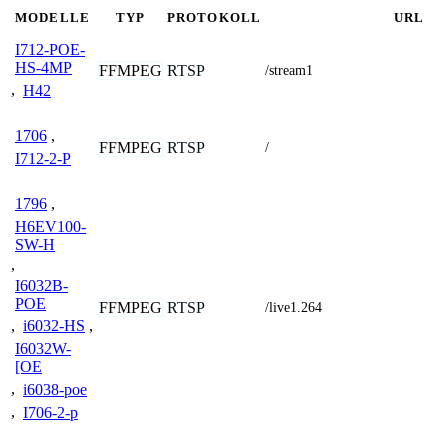
MODELLE
TYP
PROTOKOLL
URL
I712-POE-
HS-4MP
FFMPEG
RTSP
/stream1
,
H42
1706
,
FFMPEG
RTSP
/
I712-2-P
1796
,
H6EV100-
SW-H
,
I6032B-
POE
FFMPEG
RTSP
/live1.264
,
i6032-HS
,
I6032W-
[OE
,
i6038-poe
,
I706-2-p