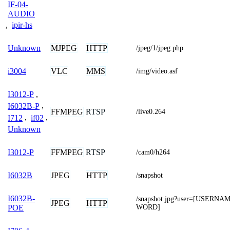
IF-04-
AUDIO
,
ipir-hs
MJPEG
HTTP
Unknown
/jpeg/1/jpeg.php
VLC
MMS
i3004
/img/video.asf
I3012-P
,
I6032B-P
,
FFMPEG
RTSP
/live0.264
I712
,
if02
,
Unknown
FFMPEG
RTSP
I3012-P
/cam0/h264
JPEG
HTTP
I6032B
/snapshot
I6032B-
/snapshot.jpg?user=[USERN
JPEG
HTTP
WORD]
POE