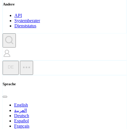
Andere
API
Systemberater
Dienststatus
DE
Sprache
English
العربية
Deutsch
Español
Français