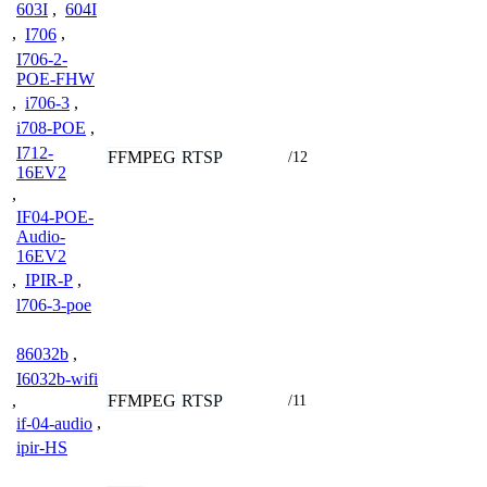
603I
,
604I
,
I706
,
I706-2-
POE-FHW
,
i706-3
,
i708-POE
,
I712-
FFMPEG
RTSP
/12
16EV2
,
IF04-POE-
Audio-
16EV2
,
IPIR-P
,
l706-3-poe
86032b
,
I6032b-wifi
FFMPEG
RTSP
,
/11
if-04-audio
,
ipir-HS