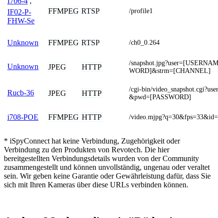
I706-4
,
FFMPEG
RTSP
/profile1
IF02-P-
FHW-Se
FFMPEG
RTSP
Unknown
/ch0_0.264
/snapshot.jpg?user=[USERN
Unknown
JPEG
HTTP
WORD]&strm=[CHANNEL]
/cgi-bin/video_snapshot.cgi?
Rucb-36
JPEG
HTTP
&pwd=[PASSWORD]
FFMPEG
HTTP
i708-POE
/video.mjpg?q=30&fps=33&id=
* iSpyConnect hat keine Verbindung, Zugehörigkeit oder
Verbindung zu den Produkten von Revotech. Die hier
bereitgestellten Verbindungsdetails wurden von der Community
zusammengestellt und können unvollständig, ungenau oder veraltet
sein. Wir geben keine Garantie oder Gewährleistung dafür, dass Sie
sich mit Ihren Kameras über diese URLs verbinden können.