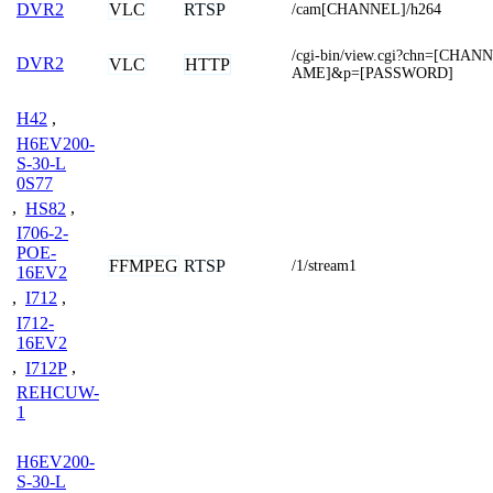
VLC
RTSP
DVR2
/cam[CHANNEL]/h264
/cgi-bin/view.cgi?chn=[CH
DVR2
VLC
HTTP
AME]&p=[PASSWORD]
H42
,
H6EV200-
S-30-L
0S77
,
HS82
,
I706-2-
POE-
FFMPEG
RTSP
/1/stream1
16EV2
,
I712
,
I712-
16EV2
,
I712P
,
REHCUW-
1
H6EV200-
S-30-L