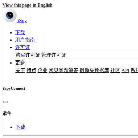
View this page in English
iSpy
下载
用户指南
许可证
购买许可证
管理许可证
更多
关于
特点
企业
常见问题解答
摄像头数据库
社区
API
系
iSpyConnect
软件
下载