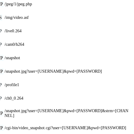
P
/jpeg/1/jpeg.php
S
/img/video.asf
P
/live0.264
P
/cam0/h264
P
/snapshot
P
/snapshot.jpg?user=[USERNAME]&pwd=[PASSWORD]
P
/profile1
P
/ch0_0.264
/snapshot.jpg?user=[USERNAME]&pwd=[PASSWORD]&strm=[CHAN
P
NEL]
P
/cgi-bin/video_snapshot.cgi?user=[USERNAME]&pwd=[PASSWORD]