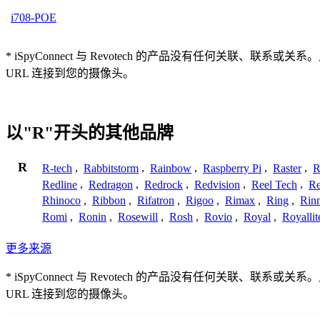
i708-POE
* iSpyConnect 与 Revotech 的产品没有任何
URL 连接到您的摄像头。
以"R"开头的其他品牌
R
R-tech
,
Rabbitstorm
,
Rainbow
,
Raspberry Pi
,
Raster
,
R
Redline
,
Redragon
,
Redrock
,
Redvision
,
Reel Tech
,
Re
Rhinoco
,
Ribbon
,
Rifatron
,
Rigoo
,
Rimax
,
Ring
,
Rin
Romi
,
Ronin
,
Rosewill
,
Rosh
,
Rovio
,
Royal
,
Royallit
更多来源
* iSpyConnect 与 Revotech 的产品没有任何
URL 连接到您的摄像头。