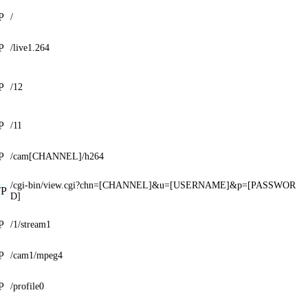
P
/
P
/live1.264
P
/12
P
/11
P
/cam[CHANNEL]/h264
/cgi-bin/view.cgi?chn=[CHANNEL]&u=[USERNAME]&p=[PASSWOR
P
D]
P
/1/stream1
P
/cam1/mpeg4
P
/profile0