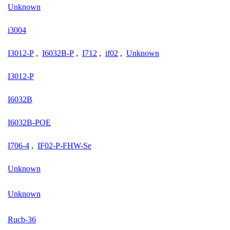
Unknown
i3004
I3012-P
,
I6032B-P
,
I712
,
if02
,
Unknown
I3012-P
I6032B
I6032B-POE
I706-4
,
IF02-P-FHW-Se
Unknown
Unknown
Rucb-36