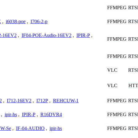
FFMPEG
RTS
FFMPEG
RTS
E
,
i6038-poe
,
I706-2-p
2-16EV2
,
IF04-POE-Audio-16EV2
,
IPIR-P
,
FFMPEG
RTS
FFMPEG
RTS
VLC
RTS
VLC
HTT
FFMPEG
RTS
2
,
I712-16EV2
,
I712P
,
REHCUW-1
FFMPEG
RTS
,
ipir-hs
,
IPIR-P
,
R16DVR4
FFMPEG
RTS
HW-Se
,
IF-04-AUDIO
,
ipir-hs