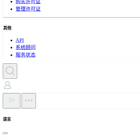
购买许可证
管理许可证
其他
API
系统顾问
服务状态
ZH
语言