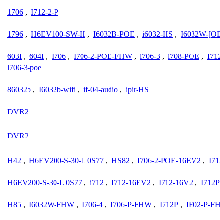
1706
,
I712-2-P
1796
,
H6EV100-SW-H
,
I6032B-POE
,
i6032-HS
,
I6032W-[O
603I
,
604I
,
I706
,
I706-2-POE-FHW
,
i706-3
,
i708-POE
,
I71
l706-3-poe
86032b
,
I6032b-wifi
,
if-04-audio
,
ipir-HS
DVR2
DVR2
H42
,
H6EV200-S-30-L 0S77
,
HS82
,
I706-2-POE-16EV2
,
I71
H6EV200-S-30-L 0S77
,
i712
,
I712-16EV2
,
I712-16V2
,
I712P
H85
,
I6032W-FHW
,
I706-4
,
I706-P-FHW
,
I712P
,
IF02-P-F