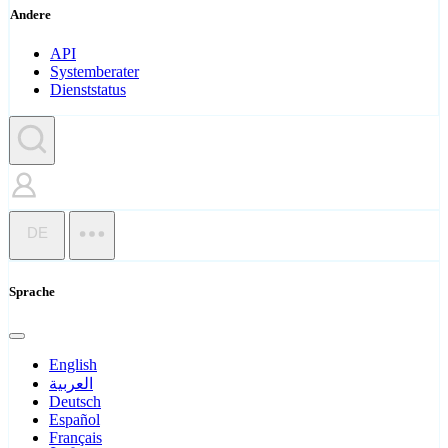
Andere
API
Systemberater
Dienststatus
DE
Sprache
English
العربية
Deutsch
Español
Français