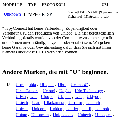
MODELLE
TYP
PROTOKOLL
URL
/user=[USERNAME]&passwor
Unknown
FFMPEG
RTSP
&channel=1&stream=0.sdp
* iSpyConnect hat keine Verbindung, Zugehörigkeit oder
Verbindung zu den Produkten von Unicad. Die hier bereitgestellten
Verbindungsdetails wurden von der Community zusammengestellt
und können unvollständig, ungenau oder veraltet sein. Wir geben
keine Garantie oder Gewährleistung dafür, dass Sie sich mit Ihren
Kameras über diese URLs verbinden können.
Andere Marken, die mit "U" beginnen.
U
Ubee
,
ubia
,
Ubiquiti
,
Ubnt
,
Ucam 247
,
Uche Camera
,
Ucloud
,
Ucybo
,
Udp Technology
,
Udvar
,
Uhi
,
Uipopo
,
Uk-plus
,
Ukc
,
Ukiyoo
,
Ul-tech
,
Ular
,
Ulkokamera
,
Umanor
,
Uniarch
,
Unicad
,
Unicorn
,
Uniden
,
Unidvr
,
Unifi
,
Unilook
,
Unimo
,
Unioncam
,
Unique-cctv
,
Unitech
,
Unitoptek
,