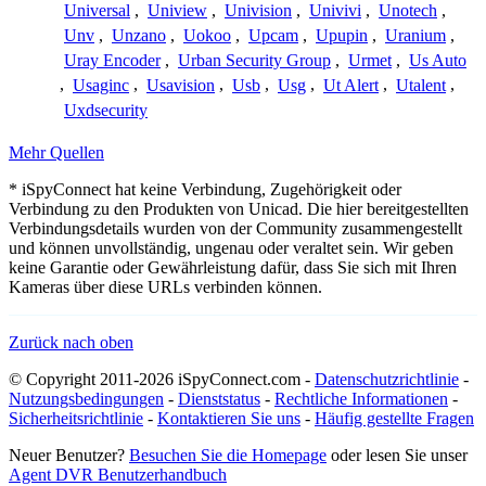
Universal
,
Uniview
,
Univision
,
Univivi
,
Unotech
,
Unv
,
Unzano
,
Uokoo
,
Upcam
,
Upupin
,
Uranium
,
Uray Encoder
,
Urban Security Group
,
Urmet
,
Us Auto
,
Usaginc
,
Usavision
,
Usb
,
Usg
,
Ut Alert
,
Utalent
,
Uxdsecurity
Mehr Quellen
* iSpyConnect hat keine Verbindung, Zugehörigkeit oder
Verbindung zu den Produkten von Unicad. Die hier bereitgestellten
Verbindungsdetails wurden von der Community zusammengestellt
und können unvollständig, ungenau oder veraltet sein. Wir geben
keine Garantie oder Gewährleistung dafür, dass Sie sich mit Ihren
Kameras über diese URLs verbinden können.
Zurück nach oben
© Copyright 2011-2026 iSpyConnect.com -
Datenschutzrichtlinie
-
Nutzungsbedingungen
-
Dienststatus
-
Rechtliche Informationen
-
Sicherheitsrichtlinie
-
Kontaktieren Sie uns
-
Häufig gestellte Fragen
Neuer Benutzer?
Besuchen Sie die Homepage
oder lesen Sie unser
Agent DVR Benutzerhandbuch