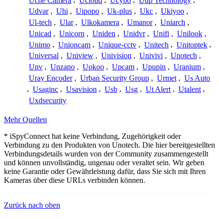
Uche Camera
,
Ucloud
,
Ucybo
,
Udp Technology
,
Udvar
,
Uhi
,
Uipopo
,
Uk-plus
,
Ukc
,
Ukiyoo
,
Ul-tech
,
Ular
,
Ulkokamera
,
Umanor
,
Uniarch
,
Unicad
,
Unicorn
,
Uniden
,
Unidvr
,
Unifi
,
Unilook
,
Unimo
,
Unioncam
,
Unique-cctv
,
Unitech
,
Unitoptek
,
Universal
,
Uniview
,
Univision
,
Univivi
,
Unotech
,
Unv
,
Unzano
,
Uokoo
,
Upcam
,
Upupin
,
Uranium
,
Uray Encoder
,
Urban Security Group
,
Urmet
,
Us Auto
,
Usaginc
,
Usavision
,
Usb
,
Usg
,
Ut Alert
,
Utalent
,
Uxdsecurity
Mehr Quellen
* iSpyConnect hat keine Verbindung, Zugehörigkeit oder
Verbindung zu den Produkten von Unotech. Die hier bereitgestellten
Verbindungsdetails wurden von der Community zusammengestellt
und können unvollständig, ungenau oder veraltet sein. Wir geben
keine Garantie oder Gewährleistung dafür, dass Sie sich mit Ihren
Kameras über diese URLs verbinden können.
Zurück nach oben