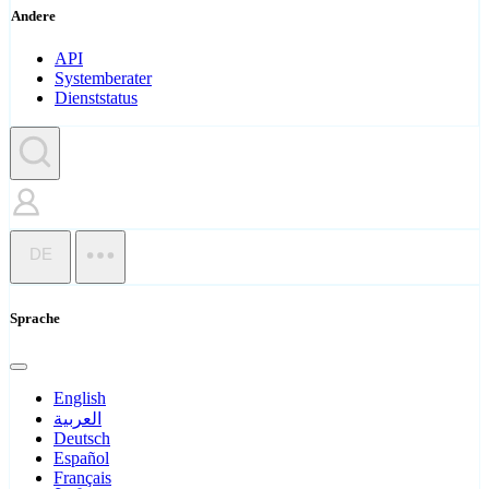
Andere
API
Systemberater
Dienststatus
DE
Sprache
English
العربية
Deutsch
Español
Français