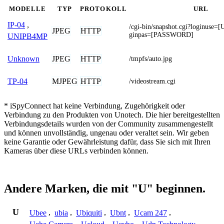
MODELLE
TYP
PROTOKOLL
URL
IP-04
,
/cgi-bin/snapshot.cgi?loginus
JPEG
HTTP
ginpas=[PASSWORD]
UNIPB4MP
JPEG
HTTP
Unknown
/tmpfs/auto.jpg
MJPEG
HTTP
TP-04
/videostream.cgi
* iSpyConnect hat keine Verbindung, Zugehörigkeit oder
Verbindung zu den Produkten von Unotech. Die hier bereitgestellten
Verbindungsdetails wurden von der Community zusammengestellt
und können unvollständig, ungenau oder veraltet sein. Wir geben
keine Garantie oder Gewährleistung dafür, dass Sie sich mit Ihren
Kameras über diese URLs verbinden können.
Andere Marken, die mit "U" beginnen.
U
Ubee
,
ubia
,
Ubiquiti
,
Ubnt
,
Ucam 247
,