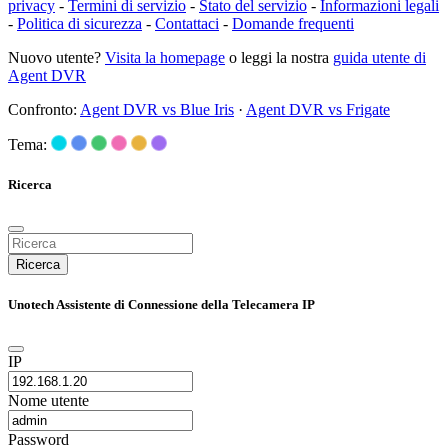
privacy
-
Termini di servizio
-
Stato del servizio
-
Informazioni legali
-
Politica di sicurezza
-
Contattaci
-
Domande frequenti
Nuovo utente?
Visita la homepage
o leggi la nostra
guida utente di
Agent DVR
Confronto:
Agent DVR vs Blue Iris
·
Agent DVR vs Frigate
Tema:
Ricerca
Ricerca
Unotech Assistente di Connessione della Telecamera IP
IP
Nome utente
Password