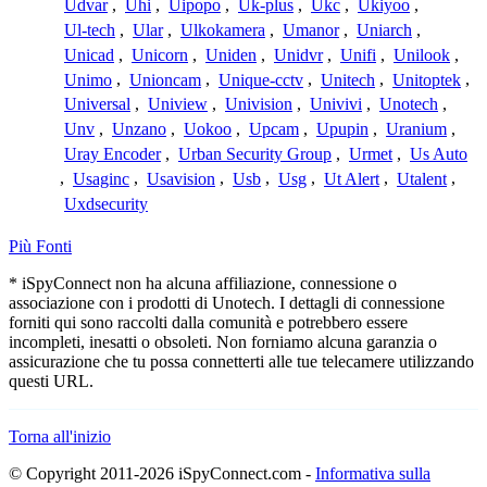
Udvar
,
Uhi
,
Uipopo
,
Uk-plus
,
Ukc
,
Ukiyoo
,
Ul-tech
,
Ular
,
Ulkokamera
,
Umanor
,
Uniarch
,
Unicad
,
Unicorn
,
Uniden
,
Unidvr
,
Unifi
,
Unilook
,
Unimo
,
Unioncam
,
Unique-cctv
,
Unitech
,
Unitoptek
,
Universal
,
Uniview
,
Univision
,
Univivi
,
Unotech
,
Unv
,
Unzano
,
Uokoo
,
Upcam
,
Upupin
,
Uranium
,
Uray Encoder
,
Urban Security Group
,
Urmet
,
Us Auto
,
Usaginc
,
Usavision
,
Usb
,
Usg
,
Ut Alert
,
Utalent
,
Uxdsecurity
Più Fonti
* iSpyConnect non ha alcuna affiliazione, connessione o
associazione con i prodotti di Unotech. I dettagli di connessione
forniti qui sono raccolti dalla comunità e potrebbero essere
incompleti, inesatti o obsoleti. Non forniamo alcuna garanzia o
assicurazione che tu possa connetterti alle tue telecamere utilizzando
questi URL.
Torna all'inizio
© Copyright 2011-2026 iSpyConnect.com -
Informativa sulla