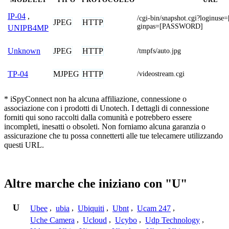
IP-04
,
/cgi-bin/snapshot.cgi?login
JPEG
HTTP
ginpas=[PASSWORD]
UNIPB4MP
JPEG
HTTP
Unknown
/tmpfs/auto.jpg
MJPEG
HTTP
TP-04
/videostream.cgi
* iSpyConnect non ha alcuna affiliazione, connessione o
associazione con i prodotti di Unotech. I dettagli di connessione
forniti qui sono raccolti dalla comunità e potrebbero essere
incompleti, inesatti o obsoleti. Non forniamo alcuna garanzia o
assicurazione che tu possa connetterti alle tue telecamere utilizzando
questi URL.
Altre marche che iniziano con "U"
U
Ubee
,
ubia
,
Ubiquiti
,
Ubnt
,
Ucam 247
,
Uche Camera
,
Ucloud
,
Ucybo
,
Udp Technology
,