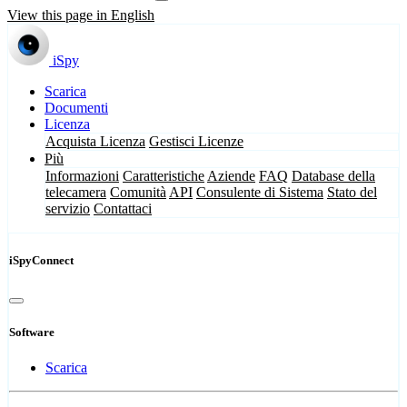
View this page in English
iSpy
Scarica
Documenti
Licenza
Acquista Licenza
Gestisci Licenze
Più
Informazioni
Caratteristiche
Aziende
FAQ
Database della
telecamera
Comunità
API
Consulente di Sistema
Stato del
servizio
Contattaci
iSpyConnect
Software
Scarica