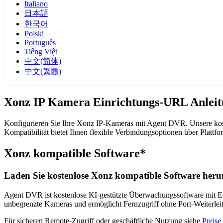
Italiano
日本語
한국어
Polski
Português
Tiếng Việt
中文(简体)
中文(繁體)
Xonz IP Kamera Einrichtungs-URL Anlei
Konfigurieren Sie Ihre Xonz IP-Kameras mit Agent DVR. Unsere kos
Kompatibilität bietet Ihnen flexible Verbindungsoptionen über Pla
Xonz kompatible Software*
Laden Sie kostenlose Xonz kompatible Software herun
Agent DVR ist kostenlose KI-gestützte Überwachungssoftware mit Ech
unbegrenzte Kameras und ermöglicht Fernzugriff ohne Port-Weiterle
Für sicheren Remote-Zugriff oder geschäftliche Nutzung siehe
Preise