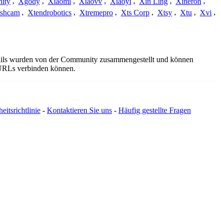
nity
,
Xgody
,
Xiaomi
,
Xiaovv
,
Xiaoyi
,
Xin Ling
,
Xineron
,
shcam
,
Xtendrobotics
,
Xtremepro
,
Xts Corp
,
Xtsy
,
Xtu
,
Xvi
,
etails wurden von der Community zusammengestellt und können
e URLs verbinden können.
eitsrichtlinie
-
Kontaktieren Sie uns
-
Häufig gestellte Fragen