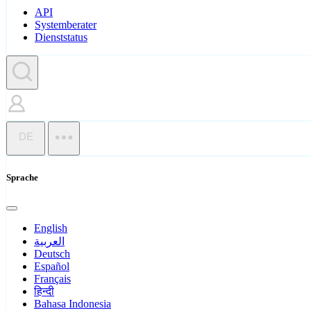
API
Systemberater
Dienststatus
DE
Sprache
English
العربية
Deutsch
Español
Français
हिन्दी
Bahasa Indonesia