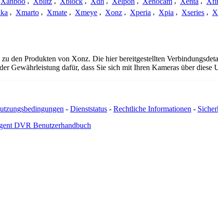
Xanboo
,
Xblitz
,
Xblock
,
Xdh
,
Xelpon
,
Xenocam
,
Xenta
,
Xfi
ka
,
Xmarto
,
Xmate
,
Xmeye
,
Xonz
,
Xperia
,
Xpia
,
Xseries
,
X
 zu den Produkten von Xonz. Die hier bereitgestellten Verbindungsd
 oder Gewährleistung dafür, dass Sie sich mit Ihren Kameras über dies
utzungsbedingungen
-
Dienststatus
-
Rechtliche Informationen
-
Sicherh
gent DVR Benutzerhandbuch