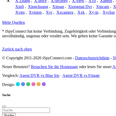
X
X Zhang
,
X-price
,
X-security
,
X-view
,
X10
,
Xaimoi
,
Xinfi
,
Xingchuang
,
Xinsan
,
Xiongmai Dvr
,
Xipcam
,
X
Xvim
,
Xvision
,
Xvr
,
Xxcamera
,
Xxk
,
Xy-ip
,
Xyclop
Mehr Quellen
* iSpyConnect hat keine Verbindung, Zugehörigkeit oder Verbindung
unvollständig, ungenau oder veraltet sein. Wir geben keine Garantie
Zurück nach oben
© Copyright 2011-2026 iSpyConnect.com -
Datenschutzrichtlinie
-
N
Neuer Benutzer?
Besuchen Sie die Homepage
oder lesen Sie unser
A
Vergleich:
Agent DVR vs Blue Iris
·
Agent DVR vs Frigate
Design:
Suche
Suche