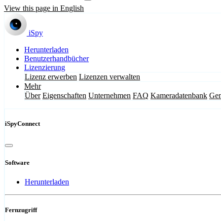
View this page in English
iSpy
Herunterladen
Benutzerhandbücher
Lizenzierung
Lizenz erwerben
Lizenzen verwalten
Mehr
Über
Eigenschaften
Unternehmen
FAQ
Kameradatenbank
Gem
iSpyConnect
Software
Herunterladen
Fernzugriff