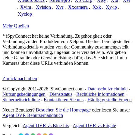
Xtendrobotics
,
Xtremepro
,
Xts Corp
,
Xtsy
,
Xtu
,
Xvi
,
Xvim
,
Xvision
,
Xvr
,
Xxcamera
,
Xxk
,
Xy-ip
,
Xyclop
Mehr Quellen
* iSpyConnect hat keine Verbindung, Zugehörigkeit oder
Verbindung zu den Produkten von Xelpon. Die hier bereitgestellten
Verbindungsdetails wurden von der Community zusammengestellt
und können unvollständig, ungenau oder veraltet sein. Wir geben
keine Garantie oder Gewährleistung dafür, dass Sie sich mit Ihren
Kameras über diese URLs verbinden können.
Zurück nach oben
© Copyright 2011-2026 iSpyConnect.com -
Datenschutzrichtlinie
-
Nutzungsbedingungen
-
Dienststatus
-
Rechtliche Informationen
-
Sicherheitsrichtlinie
-
Kontaktieren Sie uns
-
Häufig gestellte Fragen
Neuer Benutzer?
Besuchen Sie die Homepage
oder lesen Sie unser
Agent DVR Benutzerhandbuch
Vergleich:
Agent DVR vs Blue Iris
·
Agent DVR vs Frigate