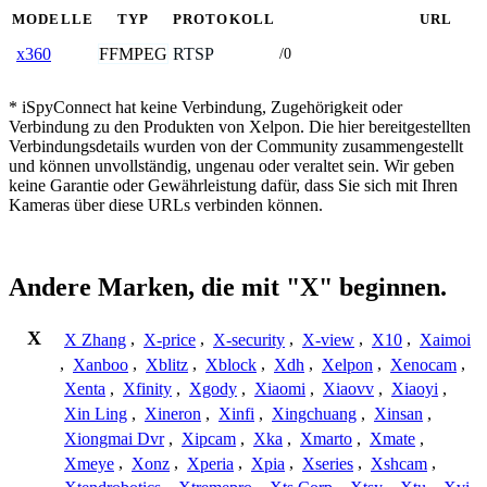
MODELLE
TYP
PROTOKOLL
URL
FFMPEG
RTSP
x360
/0
* iSpyConnect hat keine Verbindung, Zugehörigkeit oder
Verbindung zu den Produkten von Xelpon. Die hier bereitgestellten
Verbindungsdetails wurden von der Community zusammengestellt
und können unvollständig, ungenau oder veraltet sein. Wir geben
keine Garantie oder Gewährleistung dafür, dass Sie sich mit Ihren
Kameras über diese URLs verbinden können.
Andere Marken, die mit "X" beginnen.
X
X Zhang
,
X-price
,
X-security
,
X-view
,
X10
,
Xaimoi
,
Xanboo
,
Xblitz
,
Xblock
,
Xdh
,
Xelpon
,
Xenocam
,
Xenta
,
Xfinity
,
Xgody
,
Xiaomi
,
Xiaovv
,
Xiaoyi
,
Xin Ling
,
Xineron
,
Xinfi
,
Xingchuang
,
Xinsan
,
Xiongmai Dvr
,
Xipcam
,
Xka
,
Xmarto
,
Xmate
,
Xmeye
,
Xonz
,
Xperia
,
Xpia
,
Xseries
,
Xshcam
,