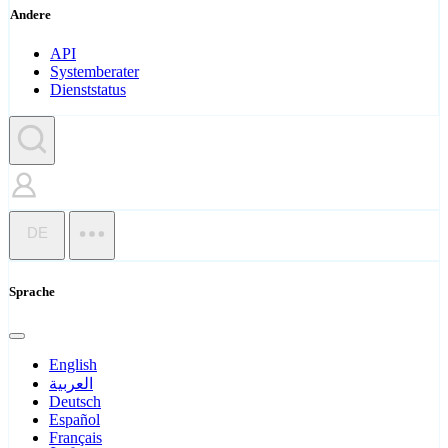
Andere
API
Systemberater
Dienststatus
DE
Sprache
English
العربية
Deutsch
Español
Français