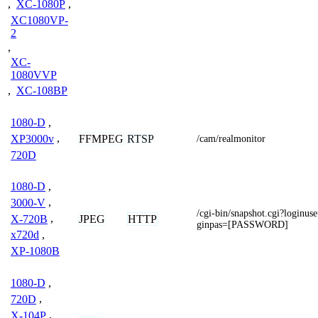
,
XC-1080P
,
XC1080VP-
2
,
XC-
1080VVP
,
XC-108BP
1080-D
,
FFMPEG
RTSP
XP3000v
,
/cam/realmonitor
720D
1080-D
,
3000-V
,
/cgi-bin/snapshot.cgi?logi
X-720B
,
JPEG
HTTP
ginpas=[PASSWORD]
x720d
,
XP-1080B
1080-D
,
720D
,
X-104P
,