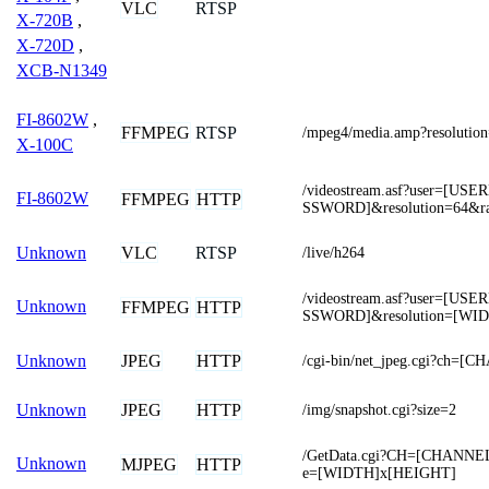
VLC
RTSP
X-720B
,
X-720D
,
XCB-N1349
FI-8602W
,
FFMPEG
RTSP
/mpeg4/media.amp?resolutio
X-100C
/videostream.asf?user=[U
FI-8602W
FFMPEG
HTTP
SSWORD]&resolution=64&ra
VLC
RTSP
Unknown
/live/h264
/videostream.asf?user=[U
Unknown
FFMPEG
HTTP
SSWORD]&resolution=[WI
JPEG
HTTP
Unknown
/cgi-bin/net_jpeg.cgi?ch=[
JPEG
HTTP
Unknown
/img/snapshot.cgi?size=2
/GetData.cgi?CH=[CHANNE
Unknown
MJPEG
HTTP
e=[WIDTH]x[HEIGHT]