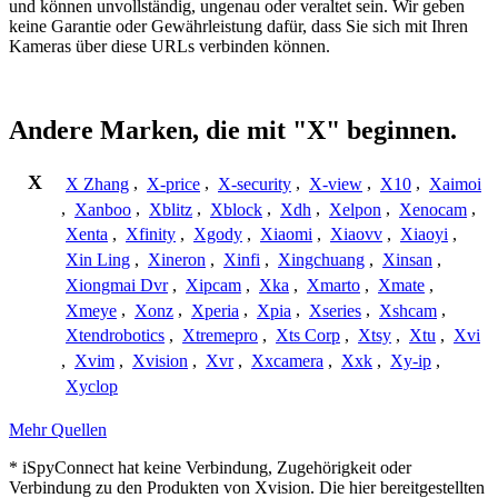
und können unvollständig, ungenau oder veraltet sein. Wir geben
keine Garantie oder Gewährleistung dafür, dass Sie sich mit Ihren
Kameras über diese URLs verbinden können.
Andere Marken, die mit "X" beginnen.
X
X Zhang
,
X-price
,
X-security
,
X-view
,
X10
,
Xaimoi
,
Xanboo
,
Xblitz
,
Xblock
,
Xdh
,
Xelpon
,
Xenocam
,
Xenta
,
Xfinity
,
Xgody
,
Xiaomi
,
Xiaovv
,
Xiaoyi
,
Xin Ling
,
Xineron
,
Xinfi
,
Xingchuang
,
Xinsan
,
Xiongmai Dvr
,
Xipcam
,
Xka
,
Xmarto
,
Xmate
,
Xmeye
,
Xonz
,
Xperia
,
Xpia
,
Xseries
,
Xshcam
,
Xtendrobotics
,
Xtremepro
,
Xts Corp
,
Xtsy
,
Xtu
,
Xvi
,
Xvim
,
Xvision
,
Xvr
,
Xxcamera
,
Xxk
,
Xy-ip
,
Xyclop
Mehr Quellen
* iSpyConnect hat keine Verbindung, Zugehörigkeit oder
Verbindung zu den Produkten von Xvision. Die hier bereitgestellten