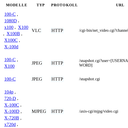
MODELLE
TYP
PROTOKOLL
URL
100-C
,
1080D
,
x100
,
X100
VLC
HTTP
/cgi-bin/net_video.cgi?cha
,
X100B
,
X100C
,
X-100d
100-C
,
/snapshot.cgi?user=[USE
JPEG
HTTP
WORD]
X100
JPEG
HTTP
100-C
/snapshot.cgi
104p
,
720-D
,
X-100C
,
MJPEG
HTTP
X-100D
,
/axis-cgi/mjpg/video.cgi
X-720B
,
x720d
,