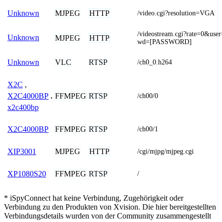
MJPEG
HTTP
Unknown
/video.cgi?resolution=VGA
/videostream.cgi?rate=0&
Unknown
MJPEG
HTTP
wd=[PASSWORD]
VLC
RTSP
Unknown
/ch0_0.h264
X2C
,
FFMPEG
RTSP
X2C4000BP
,
/ch00/0
x2c400bp
FFMPEG
RTSP
X2C4000BP
/ch00/1
MJPEG
HTTP
XIP3001
/cgi/mjpg/mjpeg.cgi
FFMPEG
RTSP
XP1080S20
/
* iSpyConnect hat keine Verbindung, Zugehörigkeit oder
Verbindung zu den Produkten von Xvision. Die hier bereitgestellten
Verbindungsdetails wurden von der Community zusammengestellt