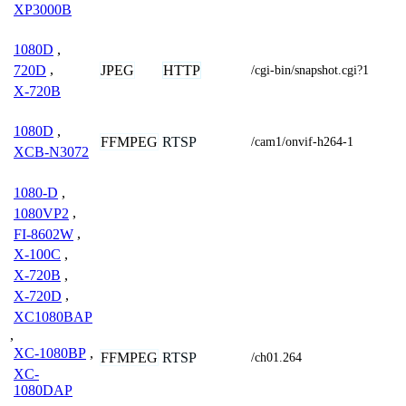
XP3000B
1080D
,
JPEG
HTTP
720D
,
/cgi-bin/snapshot.cgi?1
X-720B
1080D
,
FFMPEG
RTSP
/cam1/onvif-h264-1
XCB-N3072
1080-D
,
1080VP2
,
FI-8602W
,
X-100C
,
X-720B
,
X-720D
,
XC1080BAP
,
XC-1080BP
,
FFMPEG
RTSP
/ch01.264
XC-
1080DAP