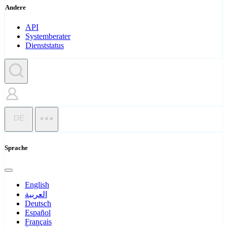
Andere
API
Systemberater
Dienststatus
DE
Sprache
English
العربية
Deutsch
Español
Français