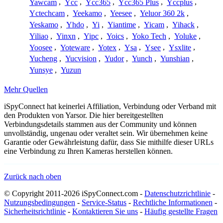
Yawcam
,
Ycc
,
Ycc365
,
Ycc365 Plus
,
Yccplus
,
Yctechcam
,
Yeekamo
,
Yeesee
,
Yeluor 360 2k
,
Yeskamo
,
Yhdo
,
Yi
,
Yiantime
,
Yicam
,
Yihack
,
Yiliao
,
Yinxn
,
Yipc
,
Yoics
,
Yoko Tech
,
Yoluke
,
Yoosee
,
Yoteware
,
Yotex
,
Ysa
,
Ysee
,
Ysxlite
,
Yucheng
,
Yucvision
,
Yudor
,
Yunch
,
Yunshian
,
Yunsye
,
Yuzun
Mehr Quellen
iSpyConnect hat keinerlei Affiliation, Verbindung oder Verband mit
den Produkten von Yarsor. Die hier bereitgestellten
Verbindungsdetails stammen aus der Community und können
unvollständig, ungenau oder veraltet sein. Wir übernehmen keine
Garantie oder Gewährleistung dafür, dass Sie mithilfe dieser URLs
eine Verbindung zu Ihren Kameras herstellen können.
Zurück nach oben
© Copyright 2011-2026 iSpyConnect.com -
Datenschutzrichtlinie
-
Nutzungsbedingungen
-
Service-Status
-
Rechtliche Informationen
-
Sicherheitsrichtlinie
-
Kontaktieren Sie uns
-
Häufig gestellte Fragen