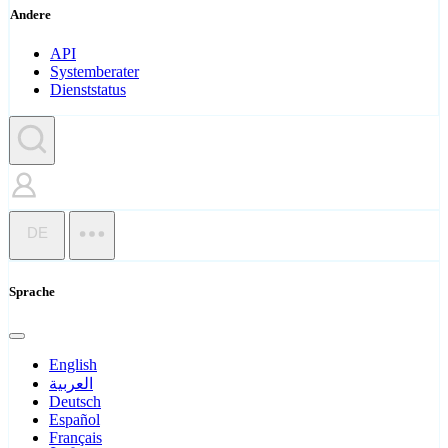
Andere
API
Systemberater
Dienststatus
DE
Sprache
English
العربية
Deutsch
Español
Français