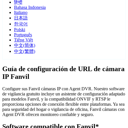
हिन्दी
Bahasa Indonesia
Italiano
日本語
한국어
Polski
Português
Tiếng Việt
中文(简体)
中文(繁體)
Guía de configuración de URL de cámara
IP Fanvil
Configure sus Fanvil cámaras IP con Agent DVR. Nuestro software
de vigilancia gratuito incluye un asistente de configuración adaptado
para modelos Fanvil, y la compatibilidad ONVIF y RTSP le
proporciona opciones de conexión flexible entre plataformas. Ya sea
para seguridad del hogar o vigilancia de oficina, Fanvil cámaras con
Agent DVR ofrecen monitoreo confiable y seguro.
Software compatible con Fanvil*