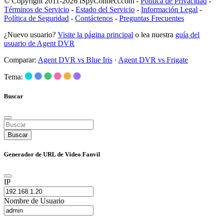
© Copyright 2011-2026 iSpyConnect.com -
Política de Privacidad
-
Términos de Servicio
-
Estado del Servicio
-
Información Legal
-
Política de Seguridad
-
Contáctenos
-
Preguntas Frecuentes
¿Nuevo usuario?
Visite la página principal
o lea nuestra
guía del
usuario de Agent DVR
Comparar:
Agent DVR vs Blue Iris
·
Agent DVR vs Frigate
Tema:
Buscar
Buscar
Generador de URL de Video Fanvil
IP
Nombre de Usuario