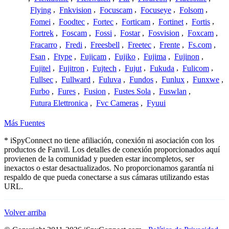
Flying
,
Fnkvision
,
Focuscam
,
Focuseye
,
Folsom
,
Fomei
,
Foodtec
,
Fortec
,
Forticam
,
Fortinet
,
Fortis
,
Fortrek
,
Foscam
,
Fossi
,
Fostar
,
Fosvision
,
Foxcam
,
Fracarro
,
Fredi
,
Freesbell
,
Freetec
,
Frente
,
Fs.com
,
Fsan
,
Ftype
,
Fujicam
,
Fujiko
,
Fujima
,
Fujinon
,
Fujitel
,
Fujitron
,
Fujtech
,
Fujut
,
Fukuda
,
Fulicom
,
Fullsec
,
Fullward
,
Fuluva
,
Fundos
,
Funlux
,
Funxwe
,
Furbo
,
Fures
,
Fusion
,
Fustes Sola
,
Fuswlan
,
Futura Elettronica
,
Fvc Cameras
,
Fyuui
Más Fuentes
* iSpyConnect no tiene afiliación, conexión ni asociación con los
productos de Fanvil. Los detalles de conexión proporcionados aquí
provienen de la comunidad y pueden estar incompletos, ser
inexactos o estar desactualizados. No proporcionamos garantía ni
respaldo de que pueda conectarse a sus cámaras utilizando estas
URL.
Volver arriba