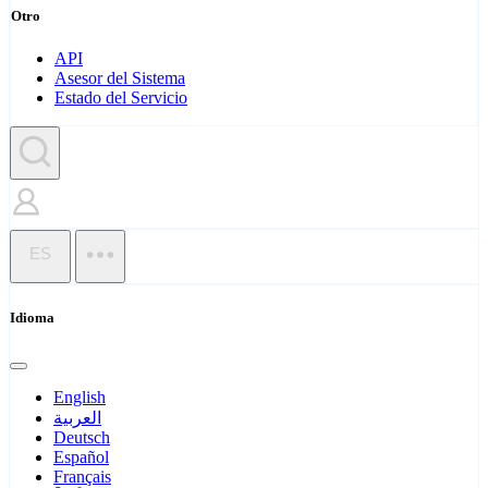
Otro
API
Asesor del Sistema
Estado del Servicio
ES
Idioma
English
العربية
Deutsch
Español
Français