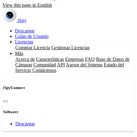
View this page in English
iSpy
Descargar
Guías de Usuario
Licencias
Comprar Licencia
Gestionar Licencias
Más
Acerca de
Características
Empresas
FAQ
Base de Datos de
Cámaras
Comunidad
API
Asesor del Sistema
Estado del
Servicio
Contáctenos
iSpyConnect
Software
Descargar