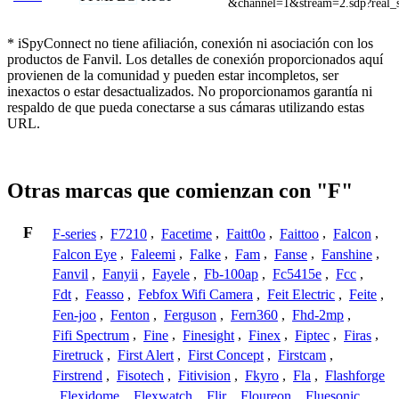
&channel=1&stream=2.sdp?real_
* iSpyConnect no tiene afiliación, conexión ni asociación con los
productos de Fanvil. Los detalles de conexión proporcionados aquí
provienen de la comunidad y pueden estar incompletos, ser
inexactos o estar desactualizados. No proporcionamos garantía ni
respaldo de que pueda conectarse a sus cámaras utilizando estas
URL.
Otras marcas que comienzan con "F"
F
F-series
,
F7210
,
Facetime
,
Faitt0o
,
Faittoo
,
Falcon
,
Falcon Eye
,
Faleemi
,
Falke
,
Fam
,
Fanse
,
Fanshine
,
Fanvil
,
Fanyii
,
Fayele
,
Fb-100ap
,
Fc5415e
,
Fcc
,
Fdt
,
Feasso
,
Febfox Wifi Camera
,
Feit Electric
,
Feite
,
Fen-joo
,
Fenton
,
Ferguson
,
Fern360
,
Fhd-2mp
,
Fifi Spectrum
,
Fine
,
Finesight
,
Finex
,
Fiptec
,
Firas
,
Firetruck
,
First Alert
,
First Concept
,
Firstcam
,
Firstrend
,
Fisotech
,
Fitivision
,
Fkyro
,
Fla
,
Flashforge
,
Flexidome
,
Flexwatch
,
Flir
,
Floureon
,
Fluesonic
,