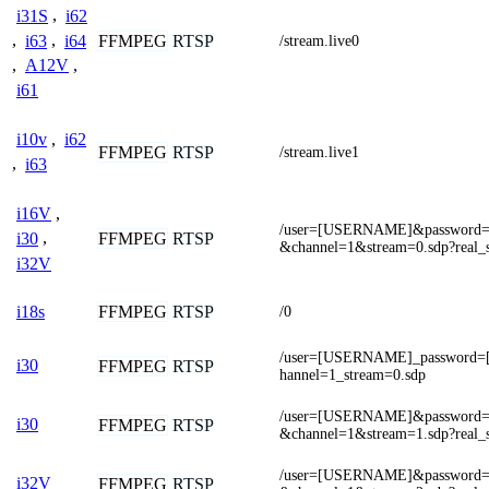
i31S
,
i62
,
i63
,
i64
FFMPEG
RTSP
/stream.live0
,
A12V
,
i61
i10v
,
i62
FFMPEG
RTSP
/stream.live1
,
i63
i16V
,
/user=[USERNAME]&passwor
FFMPEG
RTSP
i30
,
&channel=1&stream=0.sdp?real_
i32V
FFMPEG
RTSP
i18s
/0
/user=[USERNAME]_password
i30
FFMPEG
RTSP
hannel=1_stream=0.sdp
/user=[USERNAME]&passwor
i30
FFMPEG
RTSP
&channel=1&stream=1.sdp?real_
/user=[USERNAME]&passwor
i32V
FFMPEG
RTSP