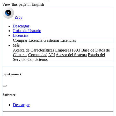
View this page in English
iSpy
Descargar
Guías de Usuario
Licencias
Comprar Licencia
Gestionar Licencias
Más
Acerca de
Características
Empresas
FAQ
Base de Datos de
Cámaras
Comunidad
API
Asesor del Sistema
Estado del
Servicio
Contáctenos
iSpyConnect
Software
Descargar