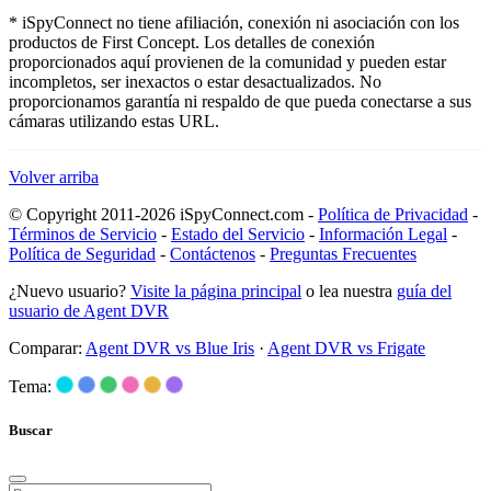
* iSpyConnect no tiene afiliación, conexión ni asociación con los
productos de First Concept. Los detalles de conexión
proporcionados aquí provienen de la comunidad y pueden estar
incompletos, ser inexactos o estar desactualizados. No
proporcionamos garantía ni respaldo de que pueda conectarse a sus
cámaras utilizando estas URL.
Volver arriba
© Copyright 2011-2026 iSpyConnect.com -
Política de Privacidad
-
Términos de Servicio
-
Estado del Servicio
-
Información Legal
-
Política de Seguridad
-
Contáctenos
-
Preguntas Frecuentes
¿Nuevo usuario?
Visite la página principal
o lea nuestra
guía del
usuario de Agent DVR
Comparar:
Agent DVR vs Blue Iris
·
Agent DVR vs Frigate
Tema:
Buscar