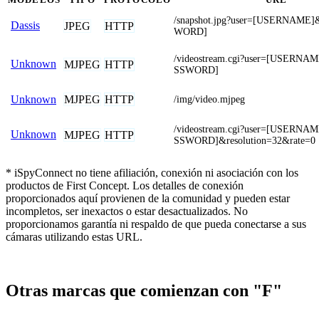
/snapshot.jpg?user=[USERNAME
Dassis
JPEG
HTTP
WORD]
/videostream.cgi?user=[USERN
Unknown
MJPEG
HTTP
SSWORD]
MJPEG
HTTP
Unknown
/img/video.mjpeg
/videostream.cgi?user=[USERN
Unknown
MJPEG
HTTP
SSWORD]&resolution=32&rate=0
* iSpyConnect no tiene afiliación, conexión ni asociación con los
productos de First Concept. Los detalles de conexión
proporcionados aquí provienen de la comunidad y pueden estar
incompletos, ser inexactos o estar desactualizados. No
proporcionamos garantía ni respaldo de que pueda conectarse a sus
cámaras utilizando estas URL.
Otras marcas que comienzan con "F"