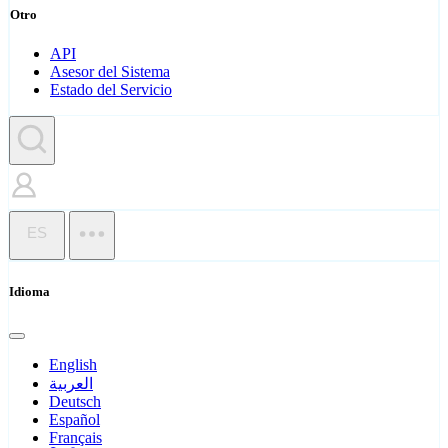
Otro
API
Asesor del Sistema
Estado del Servicio
ES
Idioma
English
العربية
Deutsch
Español
Français