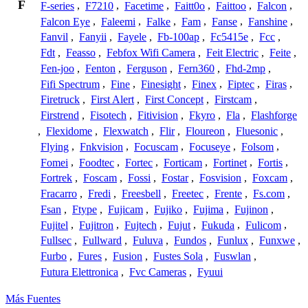
F
F-series
,
F7210
,
Facetime
,
Faitt0o
,
Faittoo
,
Falcon
,
Falcon Eye
,
Faleemi
,
Falke
,
Fam
,
Fanse
,
Fanshine
,
Fanvil
,
Fanyii
,
Fayele
,
Fb-100ap
,
Fc5415e
,
Fcc
,
Fdt
,
Feasso
,
Febfox Wifi Camera
,
Feit Electric
,
Feite
,
Fen-joo
,
Fenton
,
Ferguson
,
Fern360
,
Fhd-2mp
,
Fifi Spectrum
,
Fine
,
Finesight
,
Finex
,
Fiptec
,
Firas
,
Firetruck
,
First Alert
,
First Concept
,
Firstcam
,
Firstrend
,
Fisotech
,
Fitivision
,
Fkyro
,
Fla
,
Flashforge
,
Flexidome
,
Flexwatch
,
Flir
,
Floureon
,
Fluesonic
,
Flying
,
Fnkvision
,
Focuscam
,
Focuseye
,
Folsom
,
Fomei
,
Foodtec
,
Fortec
,
Forticam
,
Fortinet
,
Fortis
,
Fortrek
,
Foscam
,
Fossi
,
Fostar
,
Fosvision
,
Foxcam
,
Fracarro
,
Fredi
,
Freesbell
,
Freetec
,
Frente
,
Fs.com
,
Fsan
,
Ftype
,
Fujicam
,
Fujiko
,
Fujima
,
Fujinon
,
Fujitel
,
Fujitron
,
Fujtech
,
Fujut
,
Fukuda
,
Fulicom
,
Fullsec
,
Fullward
,
Fuluva
,
Fundos
,
Funlux
,
Funxwe
,
Furbo
,
Fures
,
Fusion
,
Fustes Sola
,
Fuswlan
,
Futura Elettronica
,
Fvc Cameras
,
Fyuui
Más Fuentes