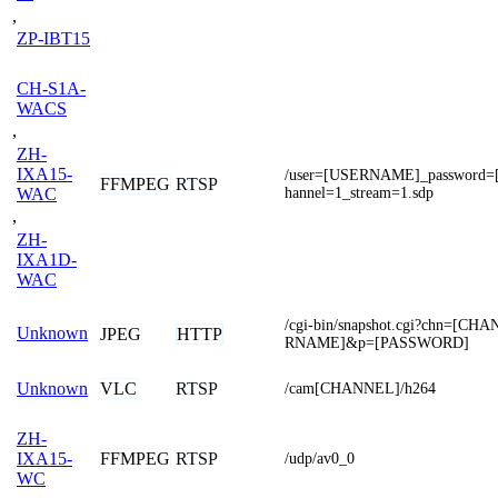
,
ZP-IBT15
CH-S1A-
WACS
,
ZH-
IXA15-
/user=[USERNAME]_password
FFMPEG
RTSP
hannel=1_stream=1.sdp
WAC
,
ZH-
IXA1D-
WAC
/cgi-bin/snapshot.cgi?chn=[C
Unknown
JPEG
HTTP
RNAME]&p=[PASSWORD]
VLC
RTSP
Unknown
/cam[CHANNEL]/h264
ZH-
FFMPEG
RTSP
IXA15-
/udp/av0_0
WC