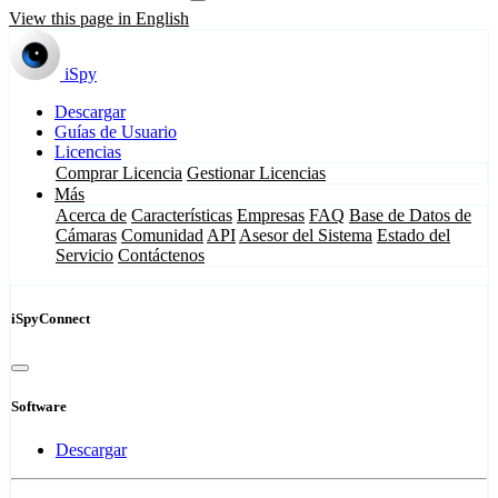
View this page in English
iSpy
Descargar
Guías de Usuario
Licencias
Comprar Licencia
Gestionar Licencias
Más
Acerca de
Características
Empresas
FAQ
Base de Datos de
Cámaras
Comunidad
API
Asesor del Sistema
Estado del
Servicio
Contáctenos
iSpyConnect
Software
Descargar