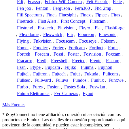
Fdt
,
Feasso
,
Febfox Wifi Camera
,
Feit Electric
,
Feite
,
Fen-joo
,
Fenton
,
Ferguson
,
Fern360
,
Fhd-2mp
,
Fifi Spectrum
,
Fine
,
Finesight
,
Finex
,
Fiptec
,
Firas
,
Firetruck
,
First Alert
,
First Concept
,
Firstcam
,
Firstrend
,
Fisotech
,
Fitivision
,
Fkyro
,
Fla
,
Flashforge
,
Flexidome
,
Flexwatch
,
Flir
,
Floureon
,
Fluesonic
,
Flying
,
Fnkvision
,
Focuscam
,
Focuseye
,
Folsom
,
Fomei
,
Foodtec
,
Fortec
,
Forticam
,
Fortinet
,
Fortis
,
Fortrek
,
Foscam
,
Fossi
,
Fostar
,
Fosvision
,
Foxcam
,
Fracarro
,
Fredi
,
Freesbell
,
Freetec
,
Frente
,
Fs.com
,
Fsan
,
Ftype
,
Fujicam
,
Fujiko
,
Fujima
,
Fujinon
,
Fujitel
,
Fujitron
,
Fujtech
,
Fujut
,
Fukuda
,
Fulicom
,
Fullsec
,
Fullward
,
Fuluva
,
Fundos
,
Funlux
,
Funxwe
,
Furbo
,
Fures
,
Fusion
,
Fustes Sola
,
Fuswlan
,
Futura Elettronica
,
Fvc Cameras
,
Fyuui
Más Fuentes
* iSpyConnect no tiene afiliación, conexión ni asociación con los
productos de Funlux. Los detalles de conexión proporcionados aquí
provienen de la comunidad y pueden estar incompletos, ser