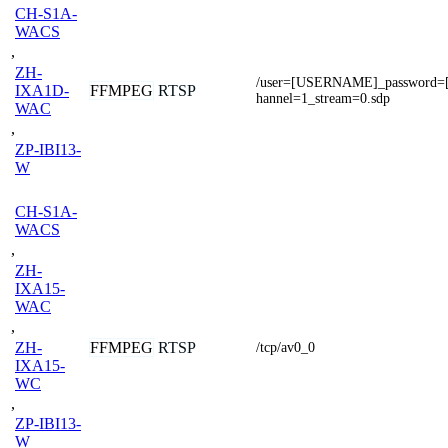
CH-S1A-
WACS
,
ZH-
/user=[USERNAME]_password
FFMPEG
RTSP
IXA1D-
hannel=1_stream=0.sdp
WAC
,
ZP-IBI13-
W
CH-S1A-
WACS
,
ZH-
IXA15-
WAC
,
ZH-
FFMPEG
RTSP
/tcp/av0_0
IXA15-
WC
,
ZP-IBI13-
W