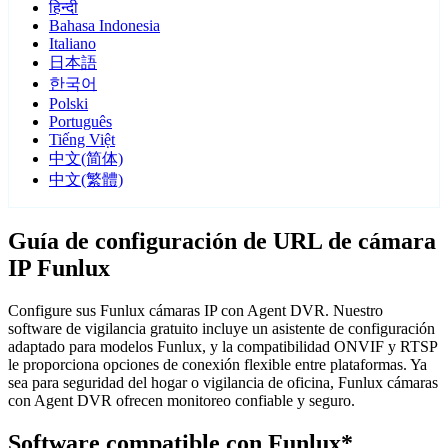
हिन्दी
Bahasa Indonesia
Italiano
日本語
한국어
Polski
Português
Tiếng Việt
中文(简体)
中文(繁體)
Guía de configuración de URL de cámara
IP Funlux
Configure sus Funlux cámaras IP con Agent DVR. Nuestro
software de vigilancia gratuito incluye un asistente de configuración
adaptado para modelos Funlux, y la compatibilidad ONVIF y RTSP
le proporciona opciones de conexión flexible entre plataformas. Ya
sea para seguridad del hogar o vigilancia de oficina, Funlux cámaras
con Agent DVR ofrecen monitoreo confiable y seguro.
Software compatible con Funlux*