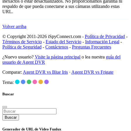
inexactos o estar desactualizados. No proporcionamos garantía ni
respaldo de que pueda conectarse a sus cámaras utilizando estas
URL.
Volver arriba
© Copyright 2011-2026 iSpyConnect.com -
Política de Privacidad
-
Términos de Servicio
-
Estado del Servicio
-
Información Legal
-
Política de Seguridad
-
Contáctenos
-
Preguntas Frecuentes
¿Nuevo usuario?
Visite la página principal
o lea nuestra
guía del
usuario de Agent DVR
Comparar:
Agent DVR vs Blue Iris
·
Agent DVR vs Frigate
Tema:
Buscar
Buscar
Generador de URL de Video Funlux