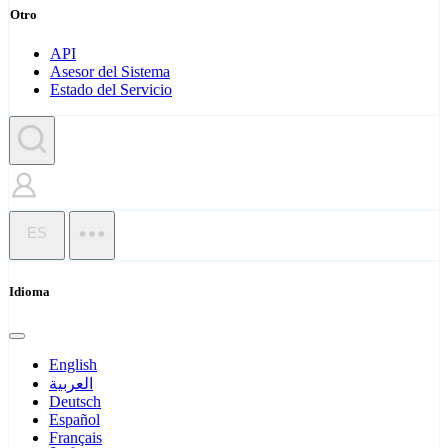
Otro
API
Asesor del Sistema
Estado del Servicio
ES
Idioma
English
العربية
Deutsch
Español
Français