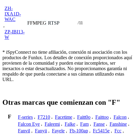
ZH-
IXA1D-
WAC
FFMPEG
RTSP
/11
,
ZP-IBI13-
W
* iSpyConnect no tiene afiliación, conexión ni asociación con los
productos de Funlux. Los detalles de conexión proporcionados aquí
provienen de la comunidad y pueden estar incompletos, ser
inexactos o estar desactualizados. No proporcionamos garantía ni
respaldo de que pueda conectarse a sus cámaras utilizando estas
URL.
Otras marcas que comienzan con "F"
F
F-series
,
F7210
,
Facetime
,
Faitt0o
,
Faittoo
,
Falcon
,
Falcon Eye
,
Faleemi
,
Falke
,
Fam
,
Fanse
,
Fanshine
,
Fanvil
,
Fanyii
,
Fayele
,
Fb-100ap
,
Fc5415e
,
Fcc
,