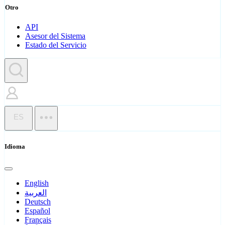
Otro
API
Asesor del Sistema
Estado del Servicio
ES
Idioma
English
العربية
Deutsch
Español
Français