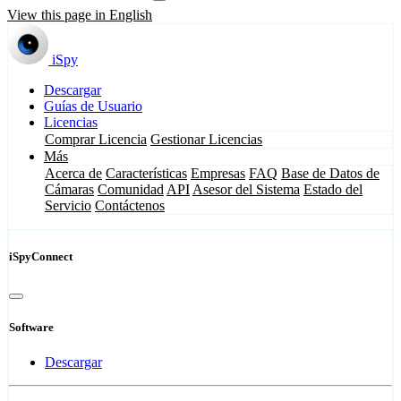
View this page in English
iSpy
Descargar
Guías de Usuario
Licencias
Comprar Licencia
Gestionar Licencias
Más
Acerca de
Características
Empresas
FAQ
Base de Datos de
Cámaras
Comunidad
API
Asesor del Sistema
Estado del
Servicio
Contáctenos
iSpyConnect
Software
Descargar