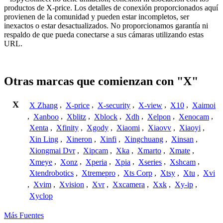
productos de X-price. Los detalles de conexión proporcionados aquí
provienen de la comunidad y pueden estar incompletos, ser
inexactos o estar desactualizados. No proporcionamos garantía ni
respaldo de que pueda conectarse a sus cámaras utilizando estas
URL.
Otras marcas que comienzan con "X"
X
X Zhang
,
X-price
,
X-security
,
X-view
,
X10
,
Xaimoi
,
Xanboo
,
Xblitz
,
Xblock
,
Xdh
,
Xelpon
,
Xenocam
,
Xenta
,
Xfinity
,
Xgody
,
Xiaomi
,
Xiaovv
,
Xiaoyi
,
Xin Ling
,
Xineron
,
Xinfi
,
Xingchuang
,
Xinsan
,
Xiongmai Dvr
,
Xipcam
,
Xka
,
Xmarto
,
Xmate
,
Xmeye
,
Xonz
,
Xperia
,
Xpia
,
Xseries
,
Xshcam
,
Xtendrobotics
,
Xtremepro
,
Xts Corp
,
Xtsy
,
Xtu
,
Xvi
,
Xvim
,
Xvision
,
Xvr
,
Xxcamera
,
Xxk
,
Xy-ip
,
Xyclop
Más Fuentes