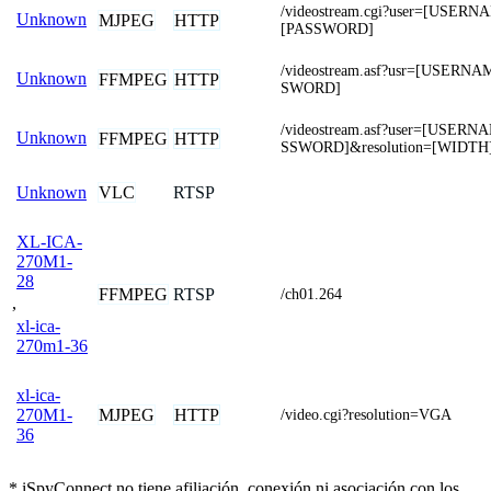
/videostream.cgi?user=[USERN
Unknown
MJPEG
HTTP
[PASSWORD]
/videostream.asf?usr=[USERN
Unknown
FFMPEG
HTTP
SWORD]
/videostream.asf?user=[USER
Unknown
FFMPEG
HTTP
SSWORD]&resolution=[WIDTH
VLC
RTSP
Unknown
XL-ICA-
270M1-
28
FFMPEG
RTSP
/ch01.264
,
xl-ica-
270m1-36
xl-ica-
MJPEG
HTTP
270M1-
/video.cgi?resolution=VGA
36
* iSpyConnect no tiene afiliación, conexión ni asociación con los