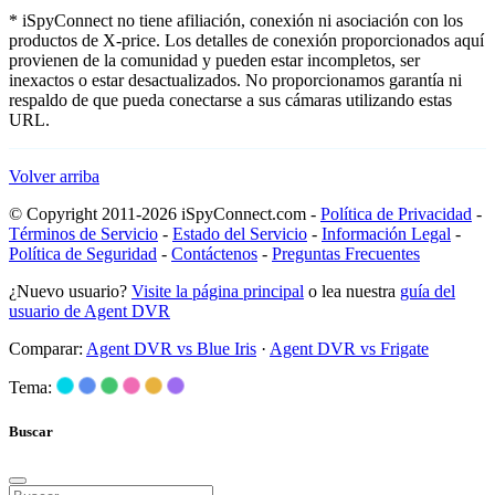
* iSpyConnect no tiene afiliación, conexión ni asociación con los
productos de X-price. Los detalles de conexión proporcionados aquí
provienen de la comunidad y pueden estar incompletos, ser
inexactos o estar desactualizados. No proporcionamos garantía ni
respaldo de que pueda conectarse a sus cámaras utilizando estas
URL.
Volver arriba
© Copyright 2011-2026 iSpyConnect.com -
Política de Privacidad
-
Términos de Servicio
-
Estado del Servicio
-
Información Legal
-
Política de Seguridad
-
Contáctenos
-
Preguntas Frecuentes
¿Nuevo usuario?
Visite la página principal
o lea nuestra
guía del
usuario de Agent DVR
Comparar:
Agent DVR vs Blue Iris
·
Agent DVR vs Frigate
Tema:
Buscar