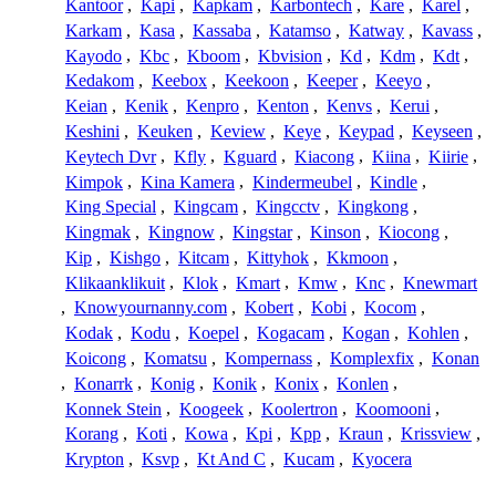
Kantoor
,
Kapi
,
Kapkam
,
Karbontech
,
Kare
,
Karel
,
Karkam
,
Kasa
,
Kassaba
,
Katamso
,
Katway
,
Kavass
,
Kayodo
,
Kbc
,
Kboom
,
Kbvision
,
Kd
,
Kdm
,
Kdt
,
Kedakom
,
Keebox
,
Keekoon
,
Keeper
,
Keeyo
,
Keian
,
Kenik
,
Kenpro
,
Kenton
,
Kenvs
,
Kerui
,
Keshini
,
Keuken
,
Keview
,
Keye
,
Keypad
,
Keyseen
,
Keytech Dvr
,
Kfly
,
Kguard
,
Kiacong
,
Kiina
,
Kiirie
,
Kimpok
,
Kina Kamera
,
Kindermeubel
,
Kindle
,
King Special
,
Kingcam
,
Kingcctv
,
Kingkong
,
Kingmak
,
Kingnow
,
Kingstar
,
Kinson
,
Kiocong
,
Kip
,
Kishgo
,
Kitcam
,
Kittyhok
,
Kkmoon
,
Klikaanklikuit
,
Klok
,
Kmart
,
Kmw
,
Knc
,
Knewmart
,
Knowyournanny.com
,
Kobert
,
Kobi
,
Kocom
,
Kodak
,
Kodu
,
Koepel
,
Kogacam
,
Kogan
,
Kohlen
,
Koicong
,
Komatsu
,
Kompernass
,
Komplexfix
,
Konan
,
Konarrk
,
Konig
,
Konik
,
Konix
,
Konlen
,
Konnek Stein
,
Koogeek
,
Koolertron
,
Koomooni
,
Korang
,
Koti
,
Kowa
,
Kpi
,
Kpp
,
Kraun
,
Krissview
,
Krypton
,
Ksvp
,
Kt And C
,
Kucam
,
Kyocera