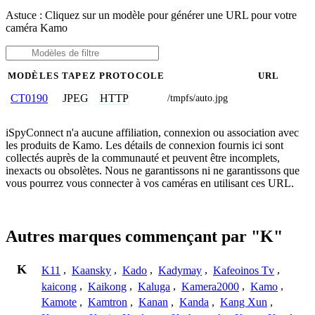
Astuce : Cliquez sur un modèle pour générer une URL pour votre
caméra Kamo
MODÈLES
TAPEZ
PROTOCOLE
URL
JPEG
HTTP
CT0190
/tmpfs/auto.jpg
iSpyConnect n'a aucune affiliation, connexion ou association avec
les produits de Kamo. Les détails de connexion fournis ici sont
collectés auprès de la communauté et peuvent être incomplets,
inexacts ou obsolètes. Nous ne garantissons ni ne garantissons que
vous pourrez vous connecter à vos caméras en utilisant ces URL.
Autres marques commençant par "K"
K
K11
,
Kaansky
,
Kado
,
Kadymay
,
Kafeoinos Tv
,
kaicong
,
Kaikong
,
Kaluga
,
Kamera2000
,
Kamo
,
Kamote
,
Kamtron
,
Kanan
,
Kanda
,
Kang Xun
,