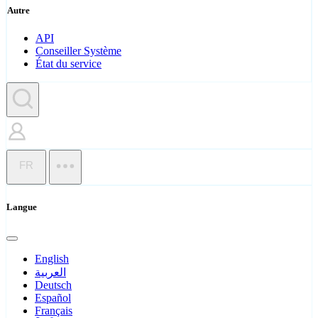
Autre
API
Conseiller Système
État du service
FR
Langue
English
العربية
Deutsch
Español
Français