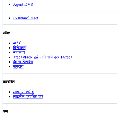
Agent DVR
उपयोगकर्ता गाइड
अधिक
बारे में
विशेषताएँ
व्यवसाय
<faq>अक्सर पूछे जाने वाले प्रश्न</faq>
कैमरा डेटाबेस
समुदाय
लाइसेंसिंग
लाइसेंस खरीदें
लाइसेंस प्रबंधित करें
अन्य