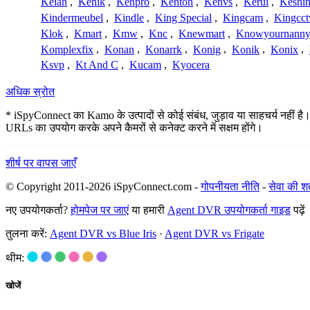
Keian
,
Kenik
,
Kenpro
,
Kenton
,
Kenvs
,
Kerui
,
Keshin
Kindermeubel
,
Kindle
,
King Special
,
Kingcam
,
Kingcct
Klok
,
Kmart
,
Kmw
,
Knc
,
Knewmart
,
Knowyournanny
Komplexfix
,
Konan
,
Konarrk
,
Konig
,
Konik
,
Konix
,
Ksvp
,
Kt And C
,
Kucam
,
Kyocera
अधिक स्रोत
* iSpyConnect का Kamo के उत्पादों से कोई संबंध, जुड़ाव या साहचर्य नहीं है।
URLs का उपयोग करके अपने कैमरों से कनेक्ट करने में सक्षम होंगे।
शीर्ष पर वापस जाएँ
© Copyright 2011-2026 iSpyConnect.com -
गोपनीयता नीति
-
सेवा की शर्त
नए उपयोगकर्ता?
होमपेज पर जाएं
या हमारी
Agent DVR उपयोगकर्ता गाइड
पढ़ें
तुलना करें:
Agent DVR vs Blue Iris
·
Agent DVR vs Frigate
थीम:
खोजें