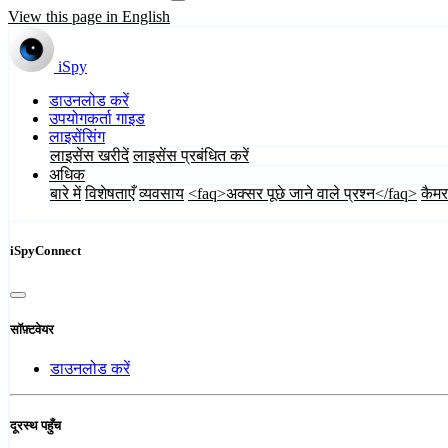
View this page in English
iSpy
डाउनलोड करें
उपयोगकर्ता गाइड
लाइसेंसिंग
लाइसेंस खरीदें
लाइसेंस प्रबंधित करें
अधिक
बारे में
विशेषताएँ
व्यवसाय
<faq>अक्सर पूछे जाने वाले प्रश्न</faq>
कैमर
iSpyConnect
सॉफ़्टवेयर
डाउनलोड करें
दूरस्थ पहुँच