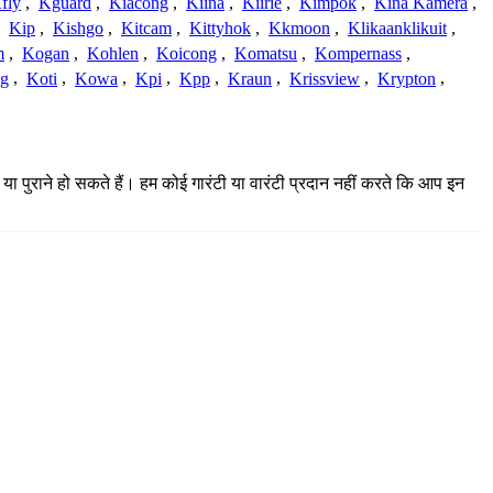
fly
,
Kguard
,
Kiacong
,
Kiina
,
Kiirie
,
Kimpok
,
Kina Kamera
,
,
Kip
,
Kishgo
,
Kitcam
,
Kittyhok
,
Kkmoon
,
Klikaanklikuit
,
m
,
Kogan
,
Kohlen
,
Koicong
,
Komatsu
,
Kompernass
,
g
,
Koti
,
Kowa
,
Kpi
,
Kpp
,
Kraun
,
Krissview
,
Krypton
,
या पुराने हो सकते हैं। हम कोई गारंटी या वारंटी प्रदान नहीं करते कि आप इन