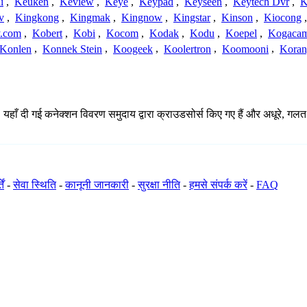
i
,
Keuken
,
Keview
,
Keye
,
Keypad
,
Keyseen
,
Keytech Dvr
,
K
v
,
Kingkong
,
Kingmak
,
Kingnow
,
Kingstar
,
Kinson
,
Kiocong
.com
,
Kobert
,
Kobi
,
Kocom
,
Kodak
,
Kodu
,
Koepel
,
Kogaca
Konlen
,
Konnek Stein
,
Koogeek
,
Koolertron
,
Koomooni
,
Koran
 यहाँ दी गई कनेक्शन विवरण समुदाय द्वारा क्राउडसोर्स किए गए हैं और अधूरे, गलत 
ें
-
सेवा स्थिति
-
कानूनी जानकारी
-
सुरक्षा नीति
-
हमसे संपर्क करें
-
FAQ