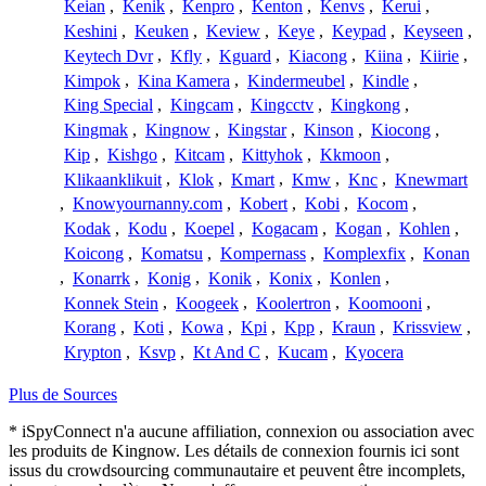
Keian
,
Kenik
,
Kenpro
,
Kenton
,
Kenvs
,
Kerui
,
Keshini
,
Keuken
,
Keview
,
Keye
,
Keypad
,
Keyseen
,
Keytech Dvr
,
Kfly
,
Kguard
,
Kiacong
,
Kiina
,
Kiirie
,
Kimpok
,
Kina Kamera
,
Kindermeubel
,
Kindle
,
King Special
,
Kingcam
,
Kingcctv
,
Kingkong
,
Kingmak
,
Kingnow
,
Kingstar
,
Kinson
,
Kiocong
,
Kip
,
Kishgo
,
Kitcam
,
Kittyhok
,
Kkmoon
,
Klikaanklikuit
,
Klok
,
Kmart
,
Kmw
,
Knc
,
Knewmart
,
Knowyournanny.com
,
Kobert
,
Kobi
,
Kocom
,
Kodak
,
Kodu
,
Koepel
,
Kogacam
,
Kogan
,
Kohlen
,
Koicong
,
Komatsu
,
Kompernass
,
Komplexfix
,
Konan
,
Konarrk
,
Konig
,
Konik
,
Konix
,
Konlen
,
Konnek Stein
,
Koogeek
,
Koolertron
,
Koomooni
,
Korang
,
Koti
,
Kowa
,
Kpi
,
Kpp
,
Kraun
,
Krissview
,
Krypton
,
Ksvp
,
Kt And C
,
Kucam
,
Kyocera
Plus de Sources
* iSpyConnect n'a aucune affiliation, connexion ou association avec
les produits de Kingnow. Les détails de connexion fournis ici sont
issus du crowdsourcing communautaire et peuvent être incomplets,