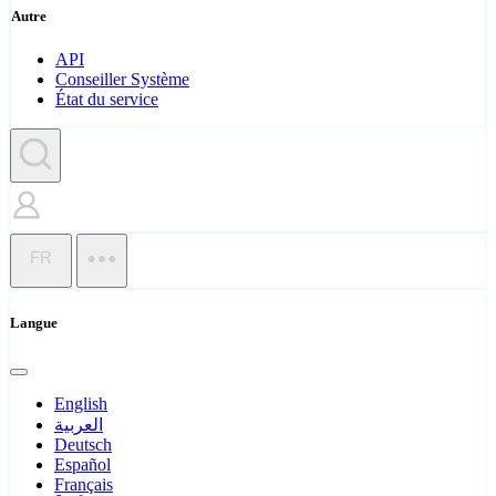
Autre
API
Conseiller Système
État du service
FR
Langue
English
العربية
Deutsch
Español
Français