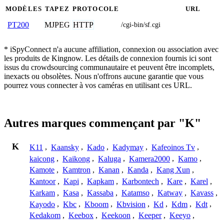
MODÈLES
TAPEZ
PROTOCOLE
URL
MJPEG
HTTP
PT200
/cgi-bin/sf.cgi
* iSpyConnect n'a aucune affiliation, connexion ou association avec
les produits de Kingnow. Les détails de connexion fournis ici sont
issus du crowdsourcing communautaire et peuvent être incomplets,
inexacts ou obsolètes. Nous n'offrons aucune garantie que vous
pourrez vous connecter à vos caméras en utilisant ces URL.
Autres marques commençant par "K"
K
K11
,
Kaansky
,
Kado
,
Kadymay
,
Kafeoinos Tv
,
kaicong
,
Kaikong
,
Kaluga
,
Kamera2000
,
Kamo
,
Kamote
,
Kamtron
,
Kanan
,
Kanda
,
Kang Xun
,
Kantoor
,
Kapi
,
Kapkam
,
Karbontech
,
Kare
,
Karel
,
Karkam
,
Kasa
,
Kassaba
,
Katamso
,
Katway
,
Kavass
,
Kayodo
,
Kbc
,
Kboom
,
Kbvision
,
Kd
,
Kdm
,
Kdt
,
Kedakom
,
Keebox
,
Keekoon
,
Keeper
,
Keeyo
,