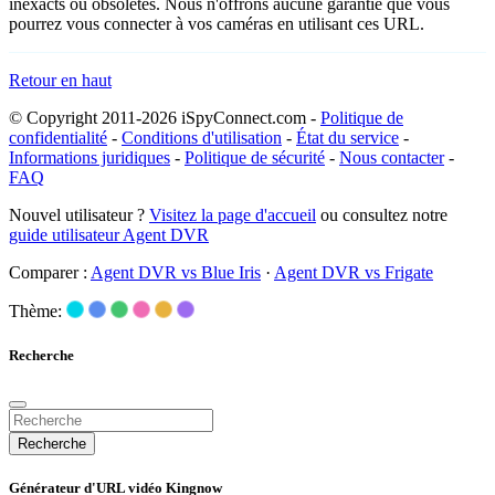
inexacts ou obsolètes. Nous n'offrons aucune garantie que vous
pourrez vous connecter à vos caméras en utilisant ces URL.
Retour en haut
© Copyright 2011-2026 iSpyConnect.com -
Politique de
confidentialité
-
Conditions d'utilisation
-
État du service
-
Informations juridiques
-
Politique de sécurité
-
Nous contacter
-
FAQ
Nouvel utilisateur ?
Visitez la page d'accueil
ou consultez notre
guide utilisateur Agent DVR
Comparer :
Agent DVR vs Blue Iris
·
Agent DVR vs Frigate
Thème:
Recherche
Recherche
Générateur d'URL vidéo Kingnow