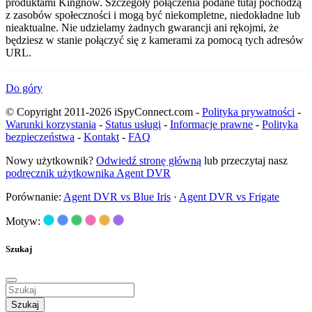
produktami Kingnow. Szczegóły połączenia podane tutaj pochodzą
z zasobów społeczności i mogą być niekompletne, niedokładne lub
nieaktualne. Nie udzielamy żadnych gwarancji ani rękojmi, że
będziesz w stanie połączyć się z kamerami za pomocą tych adresów
URL.
Do góry
© Copyright 2011-2026 iSpyConnect.com -
Polityka prywatności
-
Warunki korzystania
-
Status usługi
-
Informacje prawne
-
Polityka
bezpieczeństwa
-
Kontakt
-
FAQ
Nowy użytkownik?
Odwiedź stronę główną
lub przeczytaj nasz
podręcznik użytkownika Agent DVR
Porównanie:
Agent DVR vs Blue Iris
·
Agent DVR vs Frigate
Motyw:
Szukaj
Szukaj