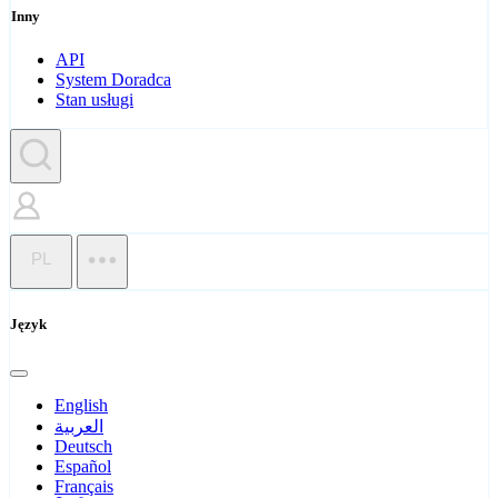
Inny
API
System Doradca
Stan usługi
PL
Język
English
العربية
Deutsch
Español
Français