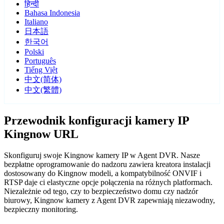
हिन्दी
Bahasa Indonesia
Italiano
日本語
한국어
Polski
Português
Tiếng Việt
中文(简体)
中文(繁體)
Przewodnik konfiguracji kamery IP
Kingnow URL
Skonfiguruj swoje Kingnow kamery IP w Agent DVR. Nasze
bezpłatne oprogramowanie do nadzoru zawiera kreatora instalacji
dostosowany do Kingnow modeli, a kompatybilność ONVIF i
RTSP daje ci elastyczne opcje połączenia na różnych platformach.
Niezależnie od tego, czy to bezpieczeństwo domu czy nadzór
biurowy, Kingnow kamery z Agent DVR zapewniają niezawodny,
bezpieczny monitoring.