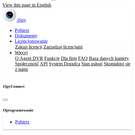
View this page in English
iSpy
Pobierz
Dokumenty
Licencjonowanie
Zakup licencji
Zarządzaj licencjami
Więcej
O Agent DVR
Funkcje
Dla firm
FAQ
Baza danych kamery
Społeczność
API
System Doradca
Stan usługi
Skontaktuj się
z nami
iSpyConnect
Oprogramowanie
Pobierz