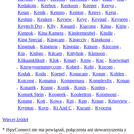
Kedakom
,
Keebox
,
Keekoon
,
Keeper
,
Keeyo
,
Keian
,
Kenik
,
Kenpro
,
Kenton
,
Kenvs
,
Kerui
,
Keshini
,
Keuken
,
Keview
,
Keye
,
Keypad
,
Keyseen
,
Keytech Dvr
,
Kfly
,
Kguard
,
Kiacong
,
Kiina
,
Kiirie
,
Kimpok
,
Kina Kamera
,
Kindermeubel
,
Kindle
,
King Special
,
Kingcam
,
Kingcctv
,
Kingkong
,
Kingmak
,
Kingnow
,
Kingstar
,
Kinson
,
Kiocong
,
Kip
,
Kishgo
,
Kitcam
,
Kittyhok
,
Kkmoon
,
Klikaanklikuit
,
Klok
,
Kmart
,
Kmw
,
Knc
,
Knewmart
,
Knowyournanny.com
,
Kobert
,
Kobi
,
Kocom
,
Kodak
,
Kodu
,
Koepel
,
Kogacam
,
Kogan
,
Kohlen
,
Koicong
,
Komatsu
,
Kompernass
,
Komplexfix
,
Konan
,
Konarrk
,
Konig
,
Konik
,
Konix
,
Konlen
,
Konnek Stein
,
Koogeek
,
Koolertron
,
Koomooni
,
Korang
,
Koti
,
Kowa
,
Kpi
,
Kpp
,
Kraun
,
Krissview
,
Krypton
,
Ksvp
,
Kt And C
,
Kucam
,
Kyocera
Więcej źródeł
* iSpyConnect nie ma powiązań, połączenia ani stowarzyszenia z