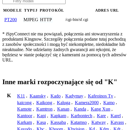
MODELE
TYPUJ
PROTOKÓŁ
ADRES URL
MJPEG
HTTP
PT200
/cgi-bin/sf.cgi
* iSpyConnect nie ma powiązań, połączenia ani stowarzyszenia z
produktami Kingnow. Szczegóły połączenia podane tutaj pochodzą
z zasobów społeczności i mogą być niekompletne, niedokładne lub
nieaktualne. Nie udzielamy żadnych gwarancji ani rękojmi, że
będziesz w stanie połączyć się z kamerami za pomocą tych adresów
URL.
Inne marki rozpoczynające się od "K"
K
K11
,
Kaansky
,
Kado
,
Kadymay
,
Kafeoinos Tv
,
kaicong
,
Kaikong
,
Kaluga
,
Kamera2000
,
Kamo
,
Kamote
,
Kamtron
,
Kanan
,
Kanda
,
Kang Xun
,
Kantoor
,
Kapi
,
Kapkam
,
Karbontech
,
Kare
,
Karel
,
Karkam
,
Kasa
,
Kassaba
,
Katamso
,
Katway
,
Kavass
,
Kayodo
,
Kbc
,
Kboom
,
Kbvision
,
Kd
,
Kdm
,
Kdt
,