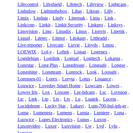
Lifecontrol
,
Lifeshield
,
Lifetech
,
Lifeview
,
Lightcam
,
Lightdow
,
Lightinthebox
,
Lihai
,
Likean
,
Lilly
,
Limix
,
Lindata
,
Lindy
,
Linemak
,
Linia
,
Link
,
Linkcom
,
Linkit
,
Linkit Security
,
Linkpro
,
Linksys
,
Linovision
,
Linq
,
Linudix
,
Linux
,
Lionvis
,
Lipetsk
,
Liquid
,
Litetec
,
Litmor
,
Litokam
,
Littleadd
,
Live-reporter
,
Livecam
,
Lizvie
,
Lloyds
,
Lmou
,
LOEWIX
,
Lof-v
,
Loftek
,
Logan
,
Logenex
,
Logidebian
,
Logilink
,
Logisaf
,
Logitech
,
Lokanta
,
Lonestar
,
Long Plus
,
Longdream
,
Longsafe
,
Longse
,
Longshine
,
Longteam
,
Lonrock
,
Look
,
Loosafe
,
Lorensen-01
,
Lorex
,
Loryta
,
Lotus
,
Louance
,
Louwice
,
Loveday Smart Home
,
Lowcam
,
Lowes
,
Lowes Iris
,
Lox
,
Loxone
,
Lpr-hdcam
,
Lsc
,
Lsvision
,
Ltc
,
Ltek
,
Ltp
,
Lts
,
Ltv
,
Lu
,
Luatek
,
Lucem
,
Lucidphone
,
Lucky Star
,
Lukavi
,
Lum-700-bul-iph-gr
,
Luma
,
Lumenera
,
Lumens
,
Lumia
,
Lumiere
,
Luna
,
Luowice
,
Lupes Electronics
,
Lupus
,
Luxon
,
Luxonvideo
,
Luxor
,
Luxvision
,
Lw
,
Lyd
,
Lylu
,
Lynstan