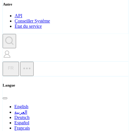
Autre
API
Conseiller Système
État du service
FR
Langue
English
العربية
Deutsch
Español
Français