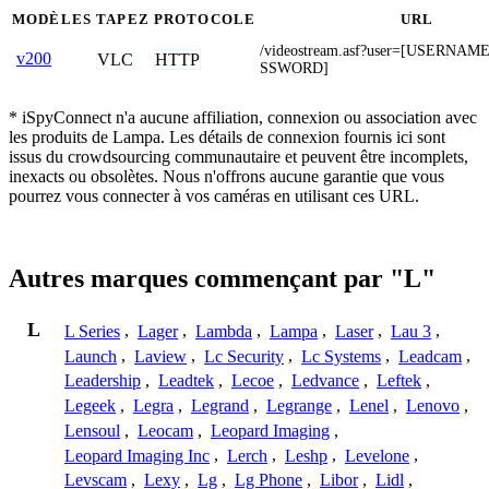
MODÈLES
TAPEZ
PROTOCOLE
URL
/videostream.asf?user=[USERNA
v200
VLC
HTTP
SSWORD]
* iSpyConnect n'a aucune affiliation, connexion ou association avec
les produits de Lampa. Les détails de connexion fournis ici sont
issus du crowdsourcing communautaire et peuvent être incomplets,
inexacts ou obsolètes. Nous n'offrons aucune garantie que vous
pourrez vous connecter à vos caméras en utilisant ces URL.
Autres marques commençant par "L"
L
L Series
,
Lager
,
Lambda
,
Lampa
,
Laser
,
Lau 3
,
Launch
,
Laview
,
Lc Security
,
Lc Systems
,
Leadcam
,
Leadership
,
Leadtek
,
Lecoe
,
Ledvance
,
Leftek
,
Legeek
,
Legra
,
Legrand
,
Legrange
,
Lenel
,
Lenovo
,
Lensoul
,
Leocam
,
Leopard Imaging
,
Leopard Imaging Inc
,
Lerch
,
Leshp
,
Levelone
,
Levscam
,
Lexy
,
Lg
,
Lg Phone
,
Libor
,
Lidl
,