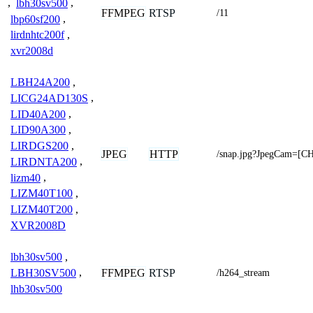
,
lbh30sv500
,
FFMPEG
RTSP
/11
lbp60sf200
,
lirdnhtc200f
,
xvr2008d
LBH24A200
,
LICG24AD130S
,
LID40A200
,
LID90A300
,
LIRDGS200
,
JPEG
HTTP
/snap.jpg?JpegCam=[
LIRDNTA200
,
lizm40
,
LIZM40T100
,
LIZM40T200
,
XVR2008D
lbh30sv500
,
FFMPEG
RTSP
LBH30SV500
,
/h264_stream
lhb30sv500