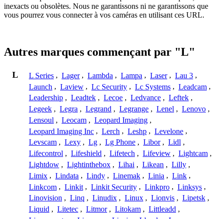
inexacts ou obsolètes. Nous ne garantissons ni ne garantissons que
vous pourrez vous connecter à vos caméras en utilisant ces URL.
Autres marques commençant par "L"
L
L Series
,
Lager
,
Lambda
,
Lampa
,
Laser
,
Lau 3
,
Launch
,
Laview
,
Lc Security
,
Lc Systems
,
Leadcam
,
Leadership
,
Leadtek
,
Lecoe
,
Ledvance
,
Leftek
,
Legeek
,
Legra
,
Legrand
,
Legrange
,
Lenel
,
Lenovo
,
Lensoul
,
Leocam
,
Leopard Imaging
,
Leopard Imaging Inc
,
Lerch
,
Leshp
,
Levelone
,
Levscam
,
Lexy
,
Lg
,
Lg Phone
,
Libor
,
Lidl
,
Lifecontrol
,
Lifeshield
,
Lifetech
,
Lifeview
,
Lightcam
,
Lightdow
,
Lightinthebox
,
Lihai
,
Likean
,
Lilly
,
Limix
,
Lindata
,
Lindy
,
Linemak
,
Linia
,
Link
,
Linkcom
,
Linkit
,
Linkit Security
,
Linkpro
,
Linksys
,
Linovision
,
Linq
,
Linudix
,
Linux
,
Lionvis
,
Lipetsk
,
Liquid
,
Litetec
,
Litmor
,
Litokam
,
Littleadd
,