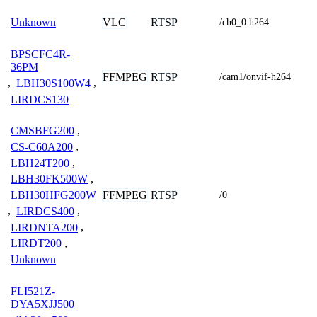
VLC
RTSP
Unknown
/ch0_0.h264
BPSCFC4R-
36PM
FFMPEG
RTSP
/cam1/onvif-h264
,
LBH30S100W4
,
LIRDCS130
CMSBFG200
,
CS-C60A200
,
LBH24T200
,
LBH30FK500W
,
FFMPEG
RTSP
LBH30HFG200W
/0
,
LIRDCS400
,
LIRDNTA200
,
LIRDT200
,
Unknown
FLI521Z-
DYA5XJJ500