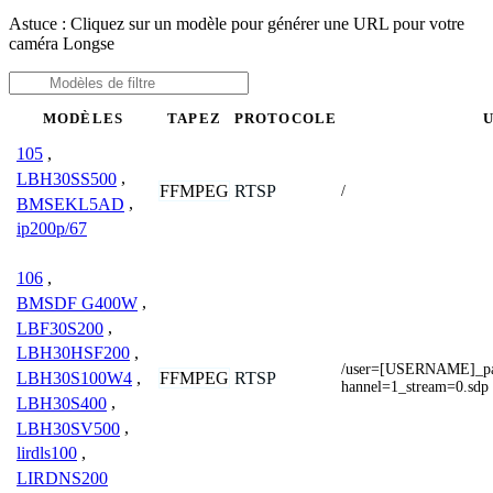
Astuce : Cliquez sur un modèle pour générer une URL pour votre
caméra Longse
MODÈLES
TAPEZ
PROTOCOLE
105
,
LBH30SS500
,
FFMPEG
RTSP
/
BMSEKL5AD
,
ip200p/67
106
,
BMSDF G400W
,
LBF30S200
,
LBH30HSF200
,
/user=[USERNAME]_p
FFMPEG
RTSP
LBH30S100W4
,
hannel=1_stream=0.sdp
LBH30S400
,
LBH30SV500
,
lirdls100
,
LIRDNS200