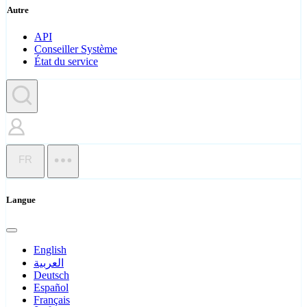
Autre
API
Conseiller Système
État du service
FR
Langue
English
العربية
Deutsch
Español
Français