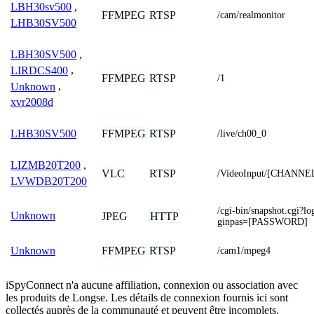
LBH30sv500
,
FFMPEG
RTSP
/cam/realmonitor
LHB30SV500
LBH30SV500
,
LIRDCS400
,
FFMPEG
RTSP
/1
Unknown
,
xvr2008d
FFMPEG
RTSP
LHB30SV500
/live/ch00_0
LIZMB20T200
,
VLC
RTSP
/VideoInput/[CHANNEL
LVWDB20T200
/cgi-bin/snapshot.cgi
Unknown
JPEG
HTTP
ginpas=[PASSWORD]
FFMPEG
RTSP
Unknown
/cam1/mpeg4
iSpyConnect n'a aucune affiliation, connexion ou association avec
les produits de Longse. Les détails de connexion fournis ici sont
collectés auprès de la communauté et peuvent être incomplets,