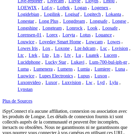
Live-reporter
,
Livecam
,
Lizvie
,
Lloyds
,
Lmou
,
LOEWIX
,
Lof-v
,
Loftek
,
Logan
,
Logenex
,
Logidebian
,
Logilink
,
Logisaf
,
Logitech
,
Lokanta
,
Lonestar
,
Long Plus
,
Longdream
,
Longsafe
,
Longse
,
Longshine
,
Longteam
,
Lonrock
,
Look
,
Loosafe
,
Lorensen-01
,
Lorex
,
Loryta
,
Lotus
,
Louance
,
Louwice
,
Loveday Smart Home
,
Lowcam
,
Lowes
,
Lowes Iris
,
Lox
,
Loxone
,
Lpr-hdcam
,
Lsc
,
Lsvision
,
Ltc
,
Ltek
,
Ltp
,
Lts
,
Ltv
,
Lu
,
Luatek
,
Lucem
,
Lucidphone
,
Lucky Star
,
Lukavi
,
Lum-700-bul-iph-gr
,
Luma
,
Lumenera
,
Lumens
,
Lumia
,
Lumiere
,
Luna
,
Luowice
,
Lupes Electronics
,
Lupus
,
Luxon
,
Luxonvideo
,
Luxor
,
Luxvision
,
Lw
,
Lyd
,
Lylu
,
Lynstan
Plus de Sources
iSpyConnect n'a aucune affiliation, connexion ou association avec
les produits de Longse. Les détails de connexion fournis ici sont
collectés auprès de la communauté et peuvent être incomplets,
inexacts ou obsolètes. Nous ne garantissons ni ne garantissons que
vous pourrez vous connecter à vos caméras en utilisant ces URL.