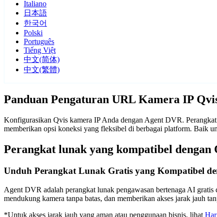
Italiano
日本語
한국어
Polski
Português
Tiếng Việt
中文(简体)
中文(繁體)
Panduan Pengaturan URL Kamera IP Qvi
Konfigurasikan Qvis kamera IP Anda dengan Agent DVR. Perangkat l
memberikan opsi koneksi yang fleksibel di berbagai platform. Baik
Perangkat lunak yang kompatibel dengan 
Unduh Perangkat Lunak Gratis yang Kompatibel de
Agent DVR adalah perangkat lunak pengawasan bertenaga AI gratis d
mendukung kamera tanpa batas, dan memberikan akses jarak jauh t
*Untuk akses jarak jauh yang aman atau penggunaan bisnis, lihat
Har