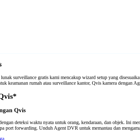
s
unak surveillance gratis kami mencakup wizard setup yang disesuai
 untuk keamanan rumah atau surveillance kantor, Qvis kamera dengan
Qvis*
ngan Qvis
engan deteksi waktu nyata untuk orang, kendaraan, dan objek. Ini m
anpa port forwarding. Unduh Agent DVR untuk memantau dan mengama
ga