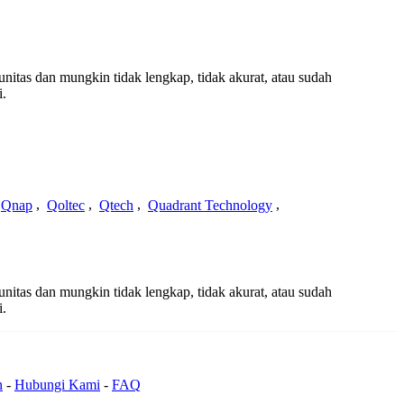
unitas dan mungkin tidak lengkap, tidak akurat, atau sudah
i.
Qnap
,
Qoltec
,
Qtech
,
Quadrant Technology
,
unitas dan mungkin tidak lengkap, tidak akurat, atau sudah
i.
n
-
Hubungi Kami
-
FAQ