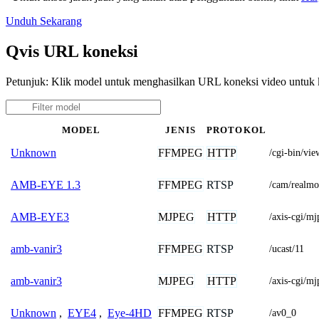
Unduh Sekarang
Qvis URL koneksi
Petunjuk: Klik model untuk menghasilkan URL koneksi video untuk
MODEL
JENIS
PROTOKOL
FFMPEG
HTTP
Unknown
/cgi-bin/
FFMPEG
RTSP
AMB-EYE 1.3
/cam/realm
MJPEG
HTTP
AMB-EYE3
/axis-cgi/m
FFMPEG
RTSP
amb-vanir3
/ucast/11
MJPEG
HTTP
amb-vanir3
/axis-cgi/
FFMPEG
RTSP
Unknown
,
EYE4
,
Eye-4HD
/av0_0