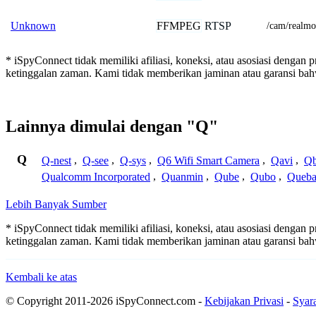
FFMPEG
RTSP
Unknown
/cam/realmo
* iSpyConnect tidak memiliki afiliasi, koneksi, atau asosiasi dengan 
ketinggalan zaman. Kami tidak memberikan jaminan atau garansi b
Lainnya dimulai dengan "Q"
Q
Q-nest
,
Q-see
,
Q-sys
,
Q6 Wifi Smart Camera
,
Qavi
,
Qb
Qualcomm Incorporated
,
Quanmin
,
Qube
,
Qubo
,
Queba
Lebih Banyak Sumber
* iSpyConnect tidak memiliki afiliasi, koneksi, atau asosiasi dengan 
ketinggalan zaman. Kami tidak memberikan jaminan atau garansi b
Kembali ke atas
© Copyright 2011-2026 iSpyConnect.com -
Kebijakan Privasi
-
Syar