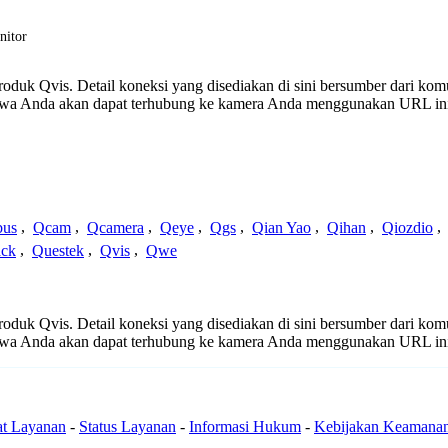
nitor
produk Qvis. Detail koneksi yang disediakan di sini bersumber dari kom
ahwa Anda akan dapat terhubung ke kamera Anda menggunakan URL in
us
,
Qcam
,
Qcamera
,
Qeye
,
Qgs
,
Qian Yao
,
Qihan
,
Qiozdio
,
ck
,
Questek
,
Qvis
,
Qwe
produk Qvis. Detail koneksi yang disediakan di sini bersumber dari kom
ahwa Anda akan dapat terhubung ke kamera Anda menggunakan URL in
at Layanan
-
Status Layanan
-
Informasi Hukum
-
Kebijakan Keamana