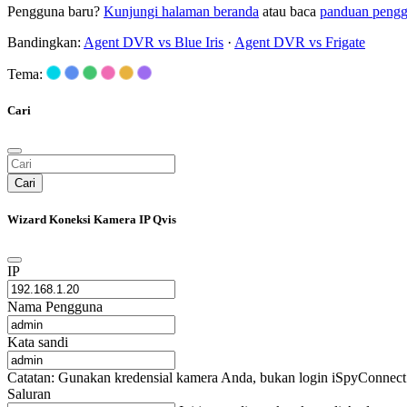
Pengguna baru?
Kunjungi halaman beranda
atau baca
panduan peng
Bandingkan:
Agent DVR vs Blue Iris
·
Agent DVR vs Frigate
Tema:
Cari
Cari
Wizard Koneksi Kamera IP Qvis
IP
Nama Pengguna
Kata sandi
Catatan: Gunakan kredensial kamera Anda, bukan login iSpyConnect 
Saluran