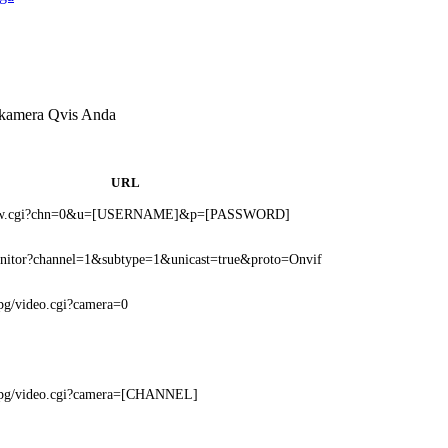
 kamera Qvis Anda
URL
view.cgi?chn=0&u=[USERNAME]&p=[PASSWORD]
onitor?channel=1&subtype=1&unicast=true&proto=Onvif
jpg/video.cgi?camera=0
mjpg/video.cgi?camera=[CHANNEL]