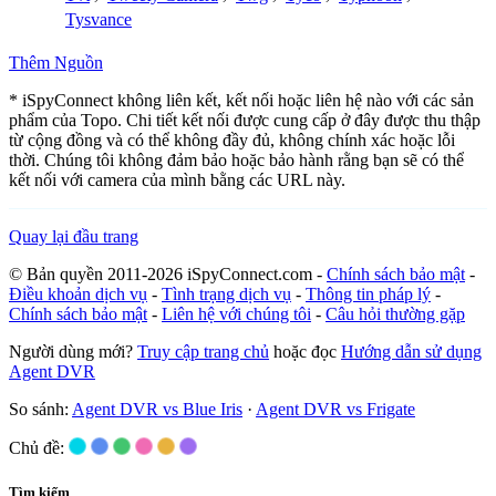
Tysvance
Thêm Nguồn
* iSpyConnect không liên kết, kết nối hoặc liên hệ nào với các sản
phẩm của Topo. Chi tiết kết nối được cung cấp ở đây được thu thập
từ cộng đồng và có thể không đầy đủ, không chính xác hoặc lỗi
thời. Chúng tôi không đảm bảo hoặc bảo hành rằng bạn sẽ có thể
kết nối với camera của mình bằng các URL này.
Quay lại đầu trang
© Bản quyền 2011-2026 iSpyConnect.com -
Chính sách bảo mật
-
Điều khoản dịch vụ
-
Tình trạng dịch vụ
-
Thông tin pháp lý
-
Chính sách bảo mật
-
Liên hệ với chúng tôi
-
Câu hỏi thường gặp
Người dùng mới?
Truy cập trang chủ
hoặc đọc
Hướng dẫn sử dụng
Agent DVR
So sánh:
Agent DVR vs Blue Iris
·
Agent DVR vs Frigate
Chủ đề:
Tìm kiếm