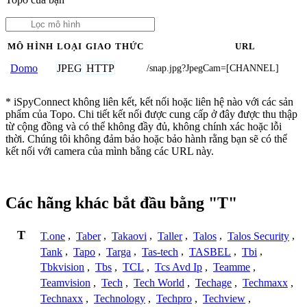
MÔ HÌNH
LOẠI
GIAO THỨC
URL
JPEG
HTTP
Domo
/snap.jpg?JpegCam=[CHANNEL]
* iSpyConnect không liên kết, kết nối hoặc liên hệ nào với các sản
phẩm của Topo. Chi tiết kết nối được cung cấp ở đây được thu thập
từ cộng đồng và có thể không đầy đủ, không chính xác hoặc lỗi
thời. Chúng tôi không đảm bảo hoặc bảo hành rằng bạn sẽ có thể
kết nối với camera của mình bằng các URL này.
Các hãng khác bắt đầu bằng "T"
T
T.one
,
Taber
,
Takaovi
,
Taller
,
Talos
,
Talos Security
,
Tank
,
Tapo
,
Targa
,
Tas-tech
,
TASBEL
,
Tbi
,
Tbkvision
,
Tbs
,
TCL
,
Tcs Avd Ip
,
Teamme
,
Teamvision
,
Tech
,
Tech World
,
Techage
,
Techmaxx
,
Technaxx
,
Technology
,
Techpro
,
Techview
,