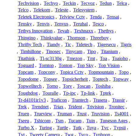
Techvision
,
Techyo
,
Teckin
,
Tecvoz
,
Tedun
,
Telca
,
Telco
,
Telekom
,
Teleste
,
Telesystem
,
Teletek Electronics
,
Telview Cctv
,
Tenda
,
Tensai
,
Tensky
,
Tenvis
,
Tenvus
,
Teruhal
,
Tesco
,
Tethys Innovation
,
Tevah
,
Texhnaxx
,
Thethys
,
Thingino
,
Thinkvalue
,
Thomson
,
Threeboy
,
Thrifty Tech
,
Tiandy
,
Tic
,
Tidetech
,
Tigersecu
,
Tigris
,
Timhillone
,
Tinosec
,
Tinycam
,
Tipo
,
Titanium
,
Titathink
,
Tl-sc3130g
,
Tmezon
,
Tmt
,
Toa
,
Toaioho
,
Toguard
,
Tomtop
,
Tonton
,
Top Sky
,
Top Vision
,
Topcam
,
Topcony
,
Topica Cctv
,
Topmountain
,
Topo
,
Topodome
,
Topsee
,
Topsicherheit
,
Toptech
,
Topway
,
Topwelltech
,
Torno
,
Torv
,
Toscan
,
Toshiba
,
Toughdog
,
Touralle
,
Tp-ipc
,
Tp-link
,
Tptek
,
Tr-d4101ir1v3
,
Traficon
,
Trantech
,
Trasera
,
Trassir
,
Trek
,
Trendnet
,
Triax
,
Trident
,
Trivision
,
Tronitec
,
Truen
,
Trueview
,
Truman
,
Trust
,
Truvision
,
Ts4001
,
Tseeu
,
Tshicom
,
Tsm
,
Tucam
,
Tuin
,
Tungson Ages
,
Turbo X
,
Turing
,
Turtle
,
Tutk
,
Tuya
,
Tvc
,
Tvpsii
,
Tvt
,
Tweety Camera
,
Twg
,
Tyco
,
Typhoon
,