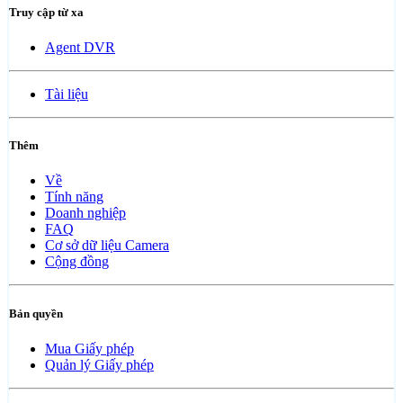
Truy cập từ xa
Agent DVR
Tài liệu
Thêm
Về
Tính năng
Doanh nghiệp
FAQ
Cơ sở dữ liệu Camera
Cộng đồng
Bản quyền
Mua Giấy phép
Quản lý Giấy phép