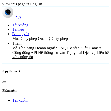
View this page in English
iSpy
Tải xuống
Tài liệu
Bản quyền
Mua Giấy phép
Quản lý Giấy phép
Thêm
Về
Tính năng
Doanh nghiệp
FAQ
Cơ sở dữ liệu Camera
Cộng đồng
API
Hệ thống Tư vấn
Trạng thái Dịch vụ
Liên hệ
với chúng tôi
iSpyConnect
Phần mềm
Tải xuống