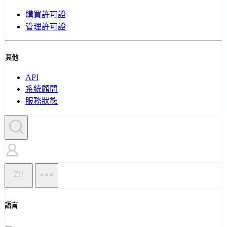
購買許可證
管理許可證
其他
API
系統顧問
服務狀態
ZH
語言