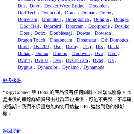
Dnt
,
Dnvr
,
Docker Wyze Bridge
,
Docooler
,
Dod Tech
,
Dodocool
,
Doma
,
Domar
,
Dome
,
Domecam
,
Domintell
,
Domogonza
,
Dongjia
,
Doogee
,
Door Bell
,
Doorbird
,
Doorcam
,
Doorphone
,
Dosilkc
,
Doss
,
Dotix
,
Doubleeagl
,
Dowse
,
Dowson
,
Dragon Touch
,
Dragoncam
,
Dreamstar
,
Drh Domotics
,
Droid
,
Ds-i200
,
Dsc
,
Dsnny
,
Dsp
,
Dss
,
Ducki
,
Duhau
,
Duhua
,
Dunlop
,
Durawell
,
Dvir
,
Dvri
,
Dvrn4
,
Dvrusa
,
Dvs
,
Dvs-ip-cam
,
Dvtel
,
Dx
,
Dygitus
,
Dynacolor
,
Dynamo
,
Dynamode
更多來源
* iSpyConnect 與 Dotix 的產品沒有任何關聯、聯繫或關係。此
處提供的連線詳細資訊由社群眾包提供，可能不完整、不準確
或過期。我們不保證您能夠使用這些 URL 連接到您的攝影
機。
返回頂部