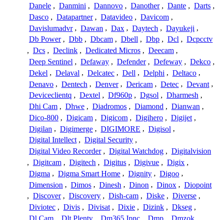
Danele
,
Danmini
,
Dannovo
,
Danother
,
Dante
,
Darts
,
Dasco
,
Datapartner
,
Datavideo
,
Davicom
,
Davislumadvr
,
Dawan
,
Dax
,
Daytech
,
Dayukeji
,
Db Power
,
Dbb
,
Dbcam
,
Dbell
,
Dbp
,
Dcl
,
Dcpcctv
,
Dcs
,
Declink
,
Dedicated Micros
,
Deecam
,
Deep Sentinel
,
Defaway
,
Defender
,
Defeway
,
Dekco
,
Dekel
,
Delaval
,
Delcatec
,
Dell
,
Delphi
,
Deltaco
,
Denavo
,
Dentech
,
Denver
,
Dericam
,
Detec
,
Devant
,
Deviceclientq
,
Dextel
,
Df960p
,
Dgsol
,
Dharmesh
,
Dhi Cam
,
Dhwe
,
Diadromos
,
Diamond
,
Dianwan
,
Dico-800
,
Digicam
,
Digicom
,
Digihero
,
Digijet
,
Digilan
,
Digimerge
,
DIGIMORE
,
Digisol
,
Digital Intellect
,
Digital Security
,
Digital Video Recorder
,
Digital Watchdog
,
Digitalvision
,
Digitcam
,
Digitech
,
Digitus
,
Digivue
,
Digix
,
Digma
,
Digma Smart Home
,
Dignity
,
Digoo
,
Dimension
,
Dimos
,
Dinesh
,
Dinon
,
Dinox
,
Diopoint
,
Discover
,
Discovery
,
Dish-cam
,
Diske
,
Diverse
,
Diviotec
,
Divis
,
Divisat
,
Dixie
,
Dizink
,
Dkseg
,
Dl Cam
,
Dlt Plenty
,
Dm365 Ipnc
,
Dmp
,
Dmzok
,