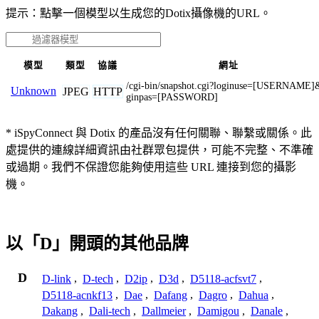
提示：點擊一個模型以生成您的Dotix攝像機的URL。
模型
類型
協議
網址
/cgi-bin/snapshot.cgi?loginuse=[USERNAME]
Unknown
JPEG
HTTP
ginpas=[PASSWORD]
* iSpyConnect 與 Dotix 的產品沒有任何關聯、聯繫或關係。此
處提供的連線詳細資訊由社群眾包提供，可能不完整、不準確
或過期。我們不保證您能夠使用這些 URL 連接到您的攝影
機。
以「D」開頭的其他品牌
D
D-link
,
D-tech
,
D2ip
,
D3d
,
D5118-acfsvt7
,
D5118-acnkf13
,
Dae
,
Dafang
,
Dagro
,
Dahua
,
Dakang
,
Dali-tech
,
Dallmeier
,
Damigou
,
Danale
,