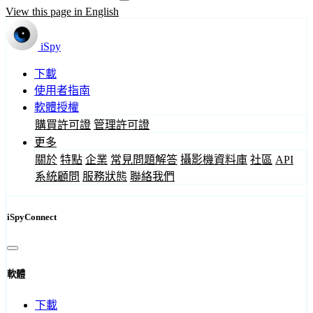
View this page in English
iSpy
下載
使用者指南
軟體授權
購買許可證
管理許可證
更多
關於
特點
企業
常見問題解答
攝影機資料庫
社區
API
系統顧問
服務狀態
聯絡我們
iSpyConnect
軟體
下載