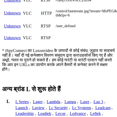
VLC
RTSP
Unknown
/cam[CHANNEL]/h264
/control/faststream.jpg?stream=MxPEG&
Unknown
VLC
HTTP
th&fps=6
VLC
RTSP
Unknown
/user_defined
VLC
RTSP
Unknown
* iSpyConnect का Luxonvideo के उत्पादों से कोई संबंध, जुड़ाव या साहचर्य
नहीं है। यहाँ दी गई कनेक्शन विवरण समुदाय द्वारा क्राउडसोर्स किए गए हैं और
अधूरे, गलत या पुराने हो सकते हैं। हम कोई गारंटी या वारंटी प्रदान नहीं करते
कि आप इन URLs का उपयोग करके अपने कैमरों से कनेक्ट करने में सक्षम
होंगे।
अन्य ब्रांड L से शुरू होते हैं
L
L Series
,
Lager
,
Lambda
,
Lampa
,
Laser
,
Lau 3
,
Launch
,
Laview
,
Lc Security
,
Lc Systems
,
Leadcam
,
Leadership
,
Leadtek
,
Lecoe
,
Ledvance
,
Leftek
,