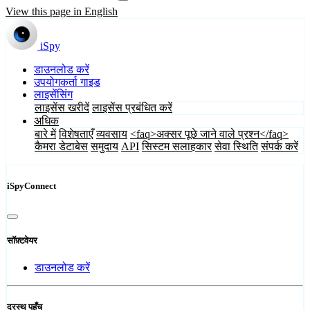
View this page in English
iSpy
डाउनलोड करें
उपयोगकर्ता गाइड
लाइसेंसिंग
लाइसेंस खरीदें
लाइसेंस प्रबंधित करें
अधिक
बारे में
विशेषताएँ
व्यवसाय
<faq>अक्सर पूछे जाने वाले प्रश्न</faq>
कैमरा डेटाबेस
समुदाय
API
सिस्टम सलाहकार
सेवा स्थिति
संपर्क करें
iSpyConnect
सॉफ़्टवेयर
डाउनलोड करें
दूरस्थ पहुँच