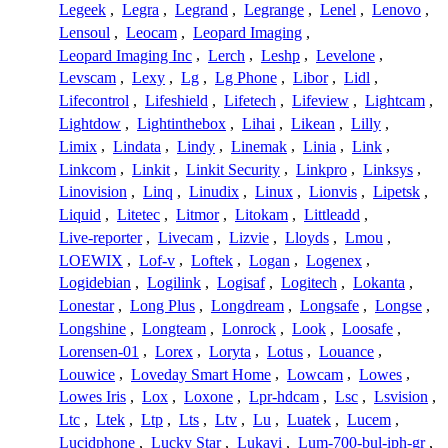
Legeek
,
Legra
,
Legrand
,
Legrange
,
Lenel
,
Lenovo
,
Lensoul
,
Leocam
,
Leopard Imaging
,
Leopard Imaging Inc
,
Lerch
,
Leshp
,
Levelone
,
Levscam
,
Lexy
,
Lg
,
Lg Phone
,
Libor
,
Lidl
,
Lifecontrol
,
Lifeshield
,
Lifetech
,
Lifeview
,
Lightcam
,
Lightdow
,
Lightinthebox
,
Lihai
,
Likean
,
Lilly
,
Limix
,
Lindata
,
Lindy
,
Linemak
,
Linia
,
Link
,
Linkcom
,
Linkit
,
Linkit Security
,
Linkpro
,
Linksys
,
Linovision
,
Linq
,
Linudix
,
Linux
,
Lionvis
,
Lipetsk
,
Liquid
,
Litetec
,
Litmor
,
Litokam
,
Littleadd
,
Live-reporter
,
Livecam
,
Lizvie
,
Lloyds
,
Lmou
,
LOEWIX
,
Lof-v
,
Loftek
,
Logan
,
Logenex
,
Logidebian
,
Logilink
,
Logisaf
,
Logitech
,
Lokanta
,
Lonestar
,
Long Plus
,
Longdream
,
Longsafe
,
Longse
,
Longshine
,
Longteam
,
Lonrock
,
Look
,
Loosafe
,
Lorensen-01
,
Lorex
,
Loryta
,
Lotus
,
Louance
,
Louwice
,
Loveday Smart Home
,
Lowcam
,
Lowes
,
Lowes Iris
,
Lox
,
Loxone
,
Lpr-hdcam
,
Lsc
,
Lsvision
,
Ltc
,
Ltek
,
Ltp
,
Lts
,
Ltv
,
Lu
,
Luatek
,
Lucem
,
Lucidphone
,
Lucky Star
,
Lukavi
,
Lum-700-bul-iph-gr
,