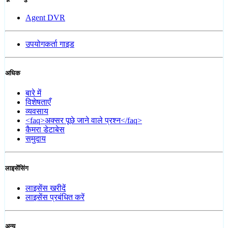
Agent DVR
उपयोगकर्ता गाइड
अधिक
बारे में
विशेषताएँ
व्यवसाय
<faq>अक्सर पूछे जाने वाले प्रश्न</faq>
कैमरा डेटाबेस
समुदाय
लाइसेंसिंग
लाइसेंस खरीदें
लाइसेंस प्रबंधित करें
अन्य