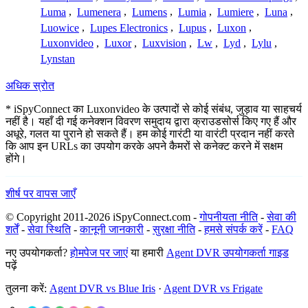
Luma
,
Lumenera
,
Lumens
,
Lumia
,
Lumiere
,
Luna
,
Luowice
,
Lupes Electronics
,
Lupus
,
Luxon
,
Luxonvideo
,
Luxor
,
Luxvision
,
Lw
,
Lyd
,
Lylu
,
Lynstan
अधिक स्रोत
* iSpyConnect का Luxonvideo के उत्पादों से कोई संबंध, जुड़ाव या साहचर्य
नहीं है। यहाँ दी गई कनेक्शन विवरण समुदाय द्वारा क्राउडसोर्स किए गए हैं और
अधूरे, गलत या पुराने हो सकते हैं। हम कोई गारंटी या वारंटी प्रदान नहीं करते
कि आप इन URLs का उपयोग करके अपने कैमरों से कनेक्ट करने में सक्षम
होंगे।
शीर्ष पर वापस जाएँ
© Copyright 2011-2026 iSpyConnect.com -
गोपनीयता नीति
-
सेवा की
शर्तें
-
सेवा स्थिति
-
कानूनी जानकारी
-
सुरक्षा नीति
-
हमसे संपर्क करें
-
FAQ
नए उपयोगकर्ता?
होमपेज पर जाएं
या हमारी
Agent DVR उपयोगकर्ता गाइड
पढ़ें
तुलना करें:
Agent DVR vs Blue Iris
·
Agent DVR vs Frigate