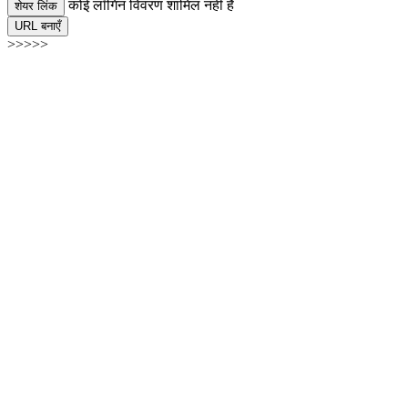
कोई लॉगिन विवरण शामिल नहीं है
शेयर लिंक
URL बनाएँ
>>>>>