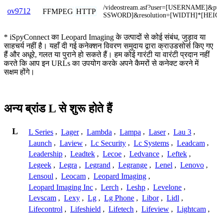
/videostream.asf?user=[USERNAME]&
ov9712
FFMPEG
HTTP
SSWORD]&resolution=[WIDTH]*[HEI
* iSpyConnect का Leopard Imaging के उत्पादों से कोई संबंध, जुड़ाव या
साहचर्य नहीं है। यहाँ दी गई कनेक्शन विवरण समुदाय द्वारा क्राउडसोर्स किए गए
हैं और अधूरे, गलत या पुराने हो सकते हैं। हम कोई गारंटी या वारंटी प्रदान नहीं
करते कि आप इन URLs का उपयोग करके अपने कैमरों से कनेक्ट करने में
सक्षम होंगे।
अन्य ब्रांड L से शुरू होते हैं
L
L Series
,
Lager
,
Lambda
,
Lampa
,
Laser
,
Lau 3
,
Launch
,
Laview
,
Lc Security
,
Lc Systems
,
Leadcam
,
Leadership
,
Leadtek
,
Lecoe
,
Ledvance
,
Leftek
,
Legeek
,
Legra
,
Legrand
,
Legrange
,
Lenel
,
Lenovo
,
Lensoul
,
Leocam
,
Leopard Imaging
,
Leopard Imaging Inc
,
Lerch
,
Leshp
,
Levelone
,
Levscam
,
Lexy
,
Lg
,
Lg Phone
,
Libor
,
Lidl
,
Lifecontrol
,
Lifeshield
,
Lifetech
,
Lifeview
,
Lightcam
,