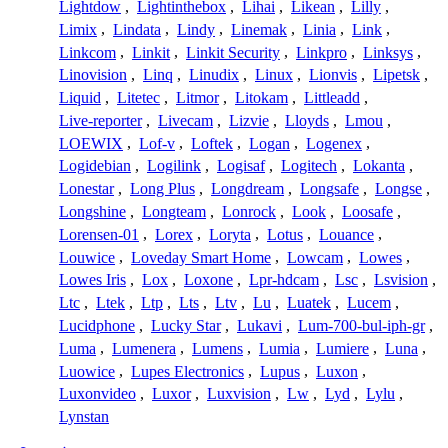
Lightdow
,
Lightinthebox
,
Lihai
,
Likean
,
Lilly
,
Limix
,
Lindata
,
Lindy
,
Linemak
,
Linia
,
Link
,
Linkcom
,
Linkit
,
Linkit Security
,
Linkpro
,
Linksys
,
Linovision
,
Linq
,
Linudix
,
Linux
,
Lionvis
,
Lipetsk
,
Liquid
,
Litetec
,
Litmor
,
Litokam
,
Littleadd
,
Live-reporter
,
Livecam
,
Lizvie
,
Lloyds
,
Lmou
,
LOEWIX
,
Lof-v
,
Loftek
,
Logan
,
Logenex
,
Logidebian
,
Logilink
,
Logisaf
,
Logitech
,
Lokanta
,
Lonestar
,
Long Plus
,
Longdream
,
Longsafe
,
Longse
,
Longshine
,
Longteam
,
Lonrock
,
Look
,
Loosafe
,
Lorensen-01
,
Lorex
,
Loryta
,
Lotus
,
Louance
,
Louwice
,
Loveday Smart Home
,
Lowcam
,
Lowes
,
Lowes Iris
,
Lox
,
Loxone
,
Lpr-hdcam
,
Lsc
,
Lsvision
,
Ltc
,
Ltek
,
Ltp
,
Lts
,
Ltv
,
Lu
,
Luatek
,
Lucem
,
Lucidphone
,
Lucky Star
,
Lukavi
,
Lum-700-bul-iph-gr
,
Luma
,
Lumenera
,
Lumens
,
Lumia
,
Lumiere
,
Luna
,
Luowice
,
Lupes Electronics
,
Lupus
,
Luxon
,
Luxonvideo
,
Luxor
,
Luxvision
,
Lw
,
Lyd
,
Lylu
,
Lynstan