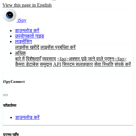
View this page in English
iSpy
डाउनलोड करें
उपयोगकर्ता गाइड
लाइसेंसिंग
लाइसेंस खरीदें
लाइसेंस प्रबंधित करें
अधिक
बारे में
विशेषताएँ
व्यवसाय
<faq>अक्सर पूछे जाने वाले प्रश्न</faq>
कैमरा डेटाबेस
समुदाय
API
सिस्टम सलाहकार
सेवा स्थिति
संपर्क करें
iSpyConnect
सॉफ़्टवेयर
डाउनलोड करें
दूरस्थ पहुँच