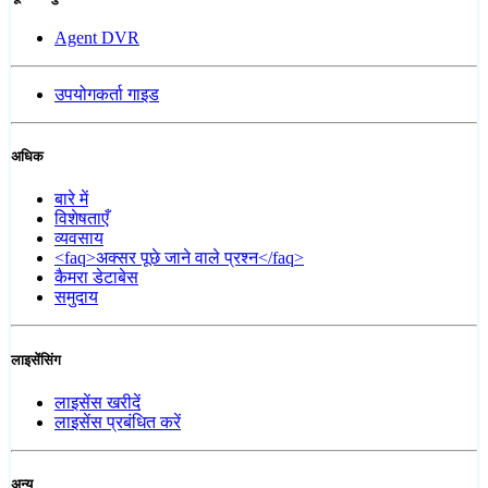
Agent DVR
उपयोगकर्ता गाइड
अधिक
बारे में
विशेषताएँ
व्यवसाय
<faq>अक्सर पूछे जाने वाले प्रश्न</faq>
कैमरा डेटाबेस
समुदाय
लाइसेंसिंग
लाइसेंस खरीदें
लाइसेंस प्रबंधित करें
अन्य