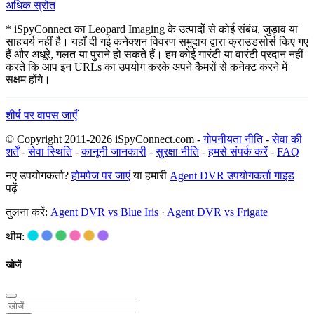
अधिक स्रोत
* iSpyConnect का Leopard Imaging के उत्पादों से कोई संबंध, जुड़ाव या
साहचर्य नहीं है। यहाँ दी गई कनेक्शन विवरण समुदाय द्वारा क्राउडसोर्स किए गए
हैं और अधूरे, गलत या पुराने हो सकते हैं। हम कोई गारंटी या वारंटी प्रदान नहीं
करते कि आप इन URLs का उपयोग करके अपने कैमरों से कनेक्ट करने में
सक्षम होंगे।
शीर्ष पर वापस जाएँ
© Copyright 2011-2026 iSpyConnect.com -
गोपनीयता नीति
-
सेवा की
शर्तें
-
सेवा स्थिति
-
कानूनी जानकारी
-
सुरक्षा नीति
-
हमसे संपर्क करें
-
FAQ
नए उपयोगकर्ता?
होमपेज पर जाएं
या हमारी
Agent DVR उपयोगकर्ता गाइड
पढ़ें
तुलना करें:
Agent DVR vs Blue Iris
·
Agent DVR vs Frigate
थीम:
खोजें